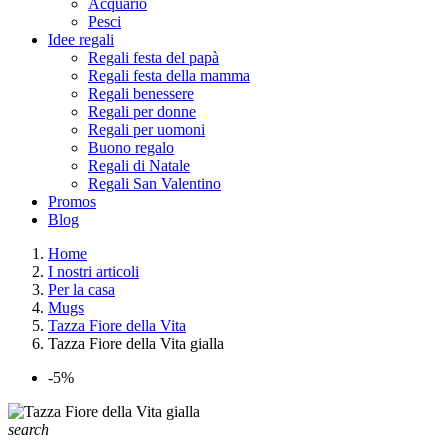
Acquario
Pesci
Idee regali
Regali festa del papà
Regali festa della mamma
Regali benessere
Regali per donne
Regali per uomoni
Buono regalo
Regali di Natale
Regali San Valentino
Promos
Blog
Home
I nostri articoli
Per la casa
Mugs
Tazza Fiore della Vita
Tazza Fiore della Vita gialla
-5%
search