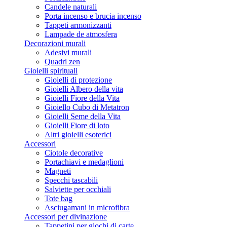
Candele naturali
Porta incenso e brucia incenso
Tappeti armonizzanti
Lampade de atmosfera
Decorazioni murali
Adesivi murali
Quadri zen
Gioielli spirituali
Gioielli di protezione
Gioielli Albero della vita
Gioielli Fiore della Vita
Gioiello Cubo di Metatron
Gioielli Seme della Vita
Gioielli Fiore di loto
Altri gioielli esoterici
Accessori
Ciotole decorative
Portachiavi e medaglioni
Magneti
Specchi tascabili
Salviette per occhiali
Tote bag
Asciugamani in microfibra
Accessori per divinazione
Tappetini per giochi di carte