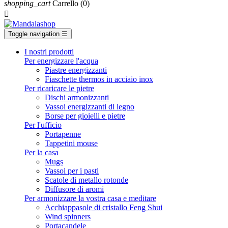
shopping_cart
Carrello
(0)

Toggle navigation
☰
I nostri prodotti
Per energizzare l'acqua
Piastre energizzanti
Fiaschette thermos in acciaio inox
Per ricaricare le pietre
Dischi armonizzanti
Vassoi energizzanti di legno
Borse per gioielli e pietre
Per l'ufficio
Portapenne
Tappetini mouse
Per la casa
Mugs
Vassoi per i pasti
Scatole di metallo rotonde
Diffusore di aromi
Per armonizzare la vostra casa e meditare
Acchiappasole di cristallo Feng Shui
Wind spinners
Portacandele