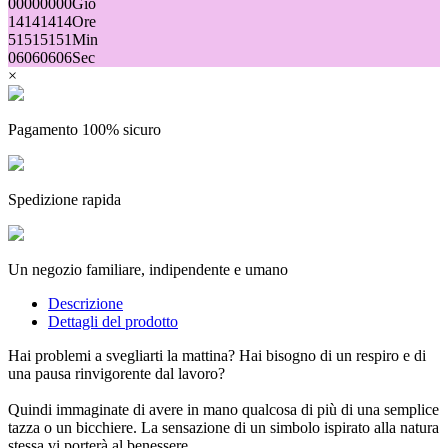
00
00
00
00
Gio
14
14
14
14
Ore
51
51
51
51
Min
06
06
06
06
Sec
×
Pagamento 100% sicuro
Spedizione rapida
Un negozio familiare, indipendente e umano
Descrizione
Dettagli del prodotto
Hai problemi a svegliarti la mattina? Hai bisogno di un respiro e di
una pausa rinvigorente dal lavoro?
Quindi immaginate di avere in mano qualcosa di più di una semplice
tazza o un bicchiere. La sensazione di un simbolo ispirato alla natura
stessa vi porterà al benessere.