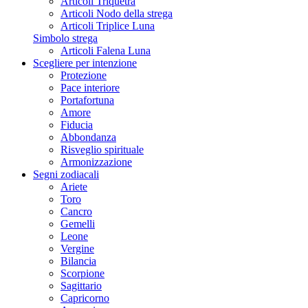
Articoli Triquetra
Articoli Nodo della strega
Articoli Triplice Luna
Simbolo strega
Articoli Falena Luna
Scegliere per intenzione
Protezione
Pace interiore
Portafortuna
Amore
Fiducia
Abbondanza
Risveglio spirituale
Armonizzazione
Segni zodiacali
Ariete
Toro
Cancro
Gemelli
Leone
Vergine
Bilancia
Scorpione
Sagittario
Capricorno