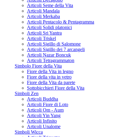
Articoli Seme della Vita
Articoli Mandala
Articoli Merkaba
Articoli Pentacolo & Pentagramma
Articoli Solidi platonici
Articoli Sri Yantra
Articoli Triskel
Articoli Sigillo di Salomone
Articoli Sigillo dei 7 arcangeli
Articoli Nazar Boncuk
Articoli Tetragrammaton
Simbolo Fiore della Vita
Fiore della Vita in legno
Fiore della vita in vetro
Fiore della Vita da parete
Sottobicchieri Fiore della Vita
Simboli Zen
Articoli Buddha
Articoli Fiore di Loto
Articoli Om - Aum
Articoli Yin Yang
Articoli Infinito
Articoli Unalome
Simboli Wicca