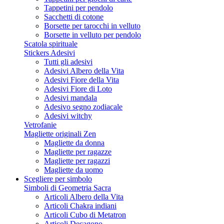
Tappetini per pendolo
Sacchetti di cotone
Borsette per tarocchi in velluto
Borsette in velluto per pendolo
Scatola spirituale
Stickers Adesivi
Tutti gli adesivi
Adesivi Albero della Vita
Adesivi Fiore della Vita
Adesivi Fiore di Loto
Adesivi mandala
Adesivo segno zodiacale
Adesivi witchy
Vetrofanie
Magliette originali Zen
Magliette da donna
Magliette per ragazze
Magliette per ragazzi
Magliette da uomo
Scegliere per simbolo
Simboli di Geometria Sacra
Articoli Albero della Vita
Articoli Chakra indiani
Articoli Cubo di Metatron
Articoli Decagono