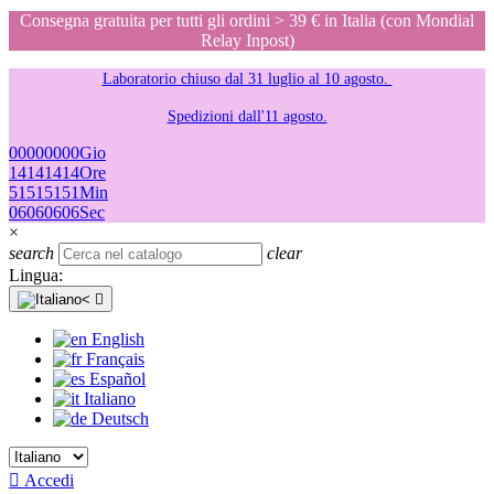
Consegna gratuita per tutti gli ordini > 39 € in Italia (con Mondial
Relay Inpost)
Laboratorio chiuso dal 31 luglio al 10 agosto.
Spedizioni dall'11 agosto.
00
00
00
00
Gio
14
14
14
14
Ore
51
51
51
51
Min
06
06
06
06
Sec
×
search
clear
Lingua:

English
Français
Español
Italiano
Deutsch

Accedi