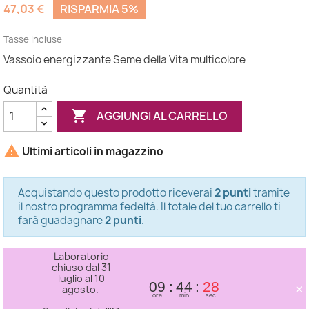
47,03 €
RISPARMIA 5%
Tasse incluse
Vassoio energizzante Seme della Vita multicolore
Quantità

AGGIUNGI AL CARRELLO

Ultimi articoli in magazzino
Acquistando questo prodotto riceverai
2 punti
tramite
il nostro programma fedeltà. Il totale del tuo carrello ti
farà guadagnare
2 punti
.
Laboratorio
chiuso dal 31
luglio al 10
×
09
44
28
agosto.
ore
min
sec