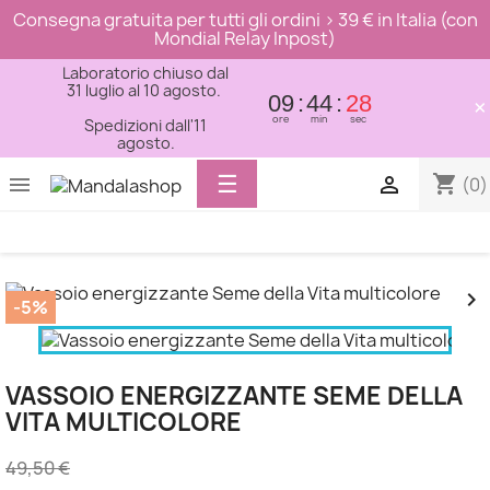
Consegna gratuita per tutti gli ordini > 39 € in Italia (con
Mondial Relay Inpost)
Laboratorio chiuso dal
31 luglio al 10 agosto.
09
44
28
×
ore
min
sec
Spedizioni dall'11
agosto.
Toggle
☰
shopping_cart


(0)
navigation


-5%
VASSOIO ENERGIZZANTE SEME DELLA
VITA MULTICOLORE
49,50 €