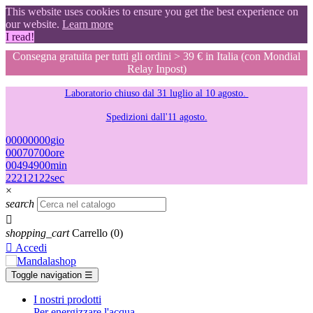
This website uses cookies to ensure you get the best experience on
our website.
Learn more
I read!
Consegna gratuita per tutti gli ordini > 39 € in Italia (con Mondial
Relay Inpost)
Laboratorio chiuso dal 31 luglio al 10 agosto.
Spedizioni dall'11 agosto.
00
00
00
00
gio
00
07
07
00
ore
00
49
49
00
min
21
20
20
21
sec
×
search

shopping_cart
Carrello
(0)

Accedi
Toggle navigation
☰
I nostri prodotti
Per energizzare l'acqua