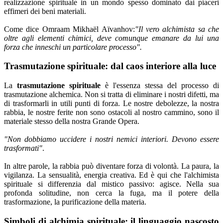
realizzazione spirituale in un mondo spesso dominato dai piaceri
effimeri dei beni materiali.
Come dice Omraam Mikhaël Aïvanhov:
"Il vero alchimista sa che
oltre agli elementi chimici, deve comunque emanare da lui una
forza che inneschi un particolare processo".
Trasmutazione spirituale: dal caos interiore alla luce
La
trasmutazione spirituale
è l'essenza stessa del processo di
trasmutazione alchemica. Non si tratta di eliminare i nostri difetti, ma
di trasformarli in utili punti di forza. Le nostre debolezze, la nostra
rabbia, le nostre ferite non sono ostacoli al nostro cammino, sono il
materiale stesso della nostra Grande Opera.
"Non dobbiamo uccidere i nostri nemici interiori. Devono essere
trasformati"
.
In altre parole, la rabbia può diventare forza di volontà. La paura, la
vigilanza. La sensualità, energia creativa. Ed è qui che l'alchimista
spirituale si differenzia dal mistico passivo: agisce. Nella sua
profonda solitudine, non cerca la fuga, ma il potere della
trasformazione, la purificazione della materia.
Simboli di alchimia spirituale: il linguaggio nascosto