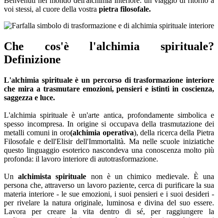
Benvenuti nel mondo dell'alchimia interiore: un viaggio di ritorno a
voi stessi, al cuore della vostra
pietra filosofale.
Che cos'è l'alchimia spirituale?
Definizione
L'alchimia spirituale è un percorso di trasformazione interiore
che mira a trasmutare emozioni, pensieri e istinti in coscienza,
saggezza e luce.
L'alchimia spirituale è un'arte antica, profondamente simbolica e
spesso incompresa. In origine si occupava della trasmutazione dei
metalli comuni in oro
(alchimia operativa
), della ricerca della Pietra
Filosofale e dell'Elisir dell'Immortalità. Ma nelle scuole iniziatiche
questo linguaggio esoterico nascondeva una conoscenza molto più
profonda: il lavoro interiore di autotrasformazione.
Un
alchimista spirituale
non è un chimico medievale. È una
persona che, attraverso un lavoro paziente, cerca di purificare la sua
materia interiore - le sue emozioni, i suoi pensieri e i suoi desideri -
per rivelare la natura originale, luminosa e divina del suo essere.
Lavora per creare la vita dentro di sé, per raggiungere la