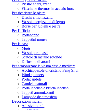
Piastre energizzanti
Fiaschette thermos in acciaio inox
Per ricaricare le pietre
Dischi armonizzanti
Vassoi energizzanti di legno
Borse per gioielli e pietre
Per l'ufficio
Portapenne
Tappetini mouse
Per la casa
Mugs
Vassoi per i pasti
Scatole di metallo rotonde
Diffusore di aromi
Per armonizzare la vostra casa e meditare
Acchiappasole di cristallo Feng Shui
Wind spinners
Portacandele
Candele naturali
Porta incenso e brucia incenso
Tappeti armonizzanti
Lampade de atmosfera
Decorazioni murali
Adesivi murali