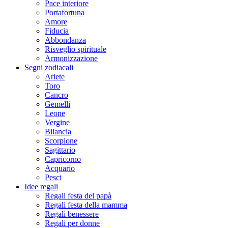
Pace interiore
Portafortuna
Amore
Fiducia
Abbondanza
Risveglio spirituale
Armonizzazione
Segni zodiacali
Ariete
Toro
Cancro
Gemelli
Leone
Vergine
Bilancia
Scorpione
Sagittario
Capricorno
Acquario
Pesci
Idee regali
Regali festa del papà
Regali festa della mamma
Regali benessere
Regali per donne