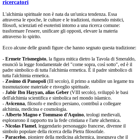
ricercatori
L'alchimia spirituale non è nata da un'unica tendenza. Essa
attraversa le epoche, le culture e le tradizioni, riunendo mistici,
filosofi, scienziati ed esoteristi intorno a una ricerca comune:
trasformare l'essere, unificare gli opposti, elevare la materia
attraverso lo spirito.
Ecco alcune delle grandi figure che hanno segnato questa tradizione:
-
Ermete Trismegisto
, la figura mitica dietro la Tavola di Smeraldo,
enunciò la legge fondamentale del "come sopra, così sotto", ed è il
padre simbolico di tutta l'alchimia ermetica. È il padre simbolico di
tutta l'alchimia ermetica.
-
Zosimo di Panopoli
(III secolo), il primo a stabilire un legame tra
trasmutazione materiale e risveglio spirituale.
-
Jabir Ibn Hayyan, alias Geber
(VIII secolo), sviluppò le basi
dell'alchimia scientifica e simbolica nel mondo islamico.
-
Avicenna
, filosofo e medico persiano, contribuì a collegare
alchimia, medicina e cosmologia.
-
Alberto Magno e Tommaso d'Aquino
, teologi medievali,
esplorarono il rapporto tra la fede cristiana e l'arte alchemica.
-
Nicolas Flamel
, leggendario personaggio francese, divenne il
simbolo popolare della ricerca della Pietra filosofale.
-
Paracelso
, pioniere della medicina alchemica, insegnava che il