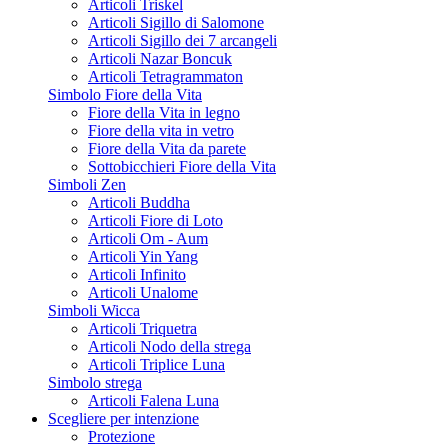
Articoli Triskel
Articoli Sigillo di Salomone
Articoli Sigillo dei 7 arcangeli
Articoli Nazar Boncuk
Articoli Tetragrammaton
Simbolo Fiore della Vita
Fiore della Vita in legno
Fiore della vita in vetro
Fiore della Vita da parete
Sottobicchieri Fiore della Vita
Simboli Zen
Articoli Buddha
Articoli Fiore di Loto
Articoli Om - Aum
Articoli Yin Yang
Articoli Infinito
Articoli Unalome
Simboli Wicca
Articoli Triquetra
Articoli Nodo della strega
Articoli Triplice Luna
Simbolo strega
Articoli Falena Luna
Scegliere per intenzione
Protezione