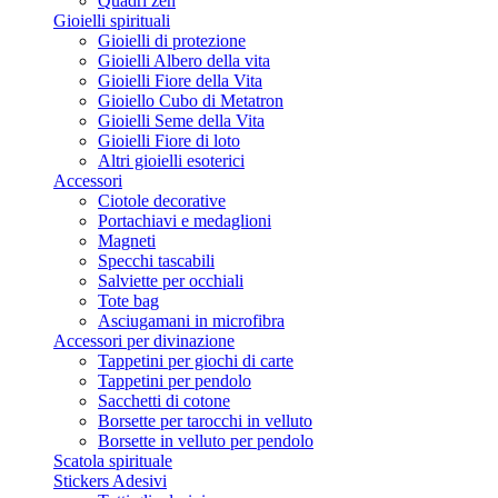
Quadri zen
Gioielli spirituali
Gioielli di protezione
Gioielli Albero della vita
Gioielli Fiore della Vita
Gioiello Cubo di Metatron
Gioielli Seme della Vita
Gioielli Fiore di loto
Altri gioielli esoterici
Accessori
Ciotole decorative
Portachiavi e medaglioni
Magneti
Specchi tascabili
Salviette per occhiali
Tote bag
Asciugamani in microfibra
Accessori per divinazione
Tappetini per giochi di carte
Tappetini per pendolo
Sacchetti di cotone
Borsette per tarocchi in velluto
Borsette in velluto per pendolo
Scatola spirituale
Stickers Adesivi