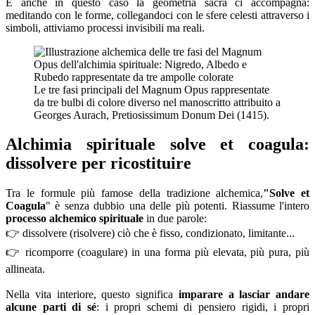
E anche in questo caso la geometria sacra ci accompagna:
meditando con le forme, collegandoci con le sfere celesti attraverso i
simboli, attiviamo processi invisibili ma reali.
Le tre fasi principali del Magnum Opus rappresentate
da tre bulbi di colore diverso nel manoscritto attribuito a
Georges Aurach, Pretiosissimum Donum Dei (1415).
Alchimia spirituale solve et coagula:
dissolvere per ricostituire
Tra le formule più famose della tradizione alchemica,
"Solve et
Coagula
" è senza dubbio una delle più potenti. Riassume l'intero
processo alchemico spirituale
in due parole:
👉 dissolvere (risolvere) ciò che è fisso, condizionato, limitante...
👉 ricomporre (coagulare) in una forma più elevata, più pura, più
allineata.
Nella vita interiore, questo significa
imparare a lasciar andare
alcune parti di sé
: i propri schemi di pensiero rigidi, i propri