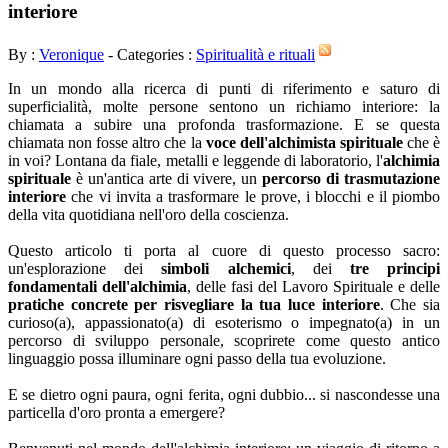
interiore
By :
Veronique
- Categories :
Spiritualità e rituali
In un mondo alla ricerca di punti di riferimento e saturo di
superficialità, molte persone sentono un richiamo interiore: la
chiamata a subire una profonda trasformazione. E se questa
chiamata non fosse altro che la
voce dell'alchimista spirituale
che è
in voi? Lontana da fiale, metalli e leggende di laboratorio, l'
alchimia
spirituale
è un'antica arte di vivere, un
percorso di trasmutazione
interiore
che vi invita a trasformare le prove, i blocchi e il piombo
della vita quotidiana nell'oro della coscienza.
Questo articolo ti porta al cuore di questo processo sacro:
un'esplorazione dei
simboli alchemici
, dei
tre principi
fondamentali dell'alchimia
, delle fasi del Lavoro Spirituale e delle
pratiche concrete per risvegliare la tua luce interiore
. Che sia
curioso(a), appassionato(a) di esoterismo o impegnato(a) in un
percorso di sviluppo personale, scoprirete come questo antico
linguaggio possa illuminare ogni passo della tua evoluzione.
E se dietro ogni paura, ogni ferita, ogni dubbio... si nascondesse una
particella d'oro pronta a emergere?