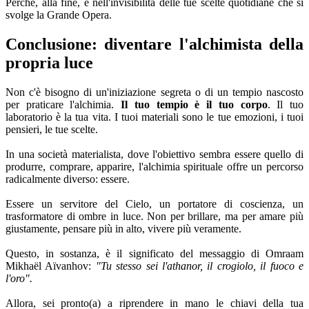
Perché, alla fine, è nell'invisibilità delle tue scelte quotidiane che si
svolge la Grande Opera.
Conclusione: diventare l'alchimista della
propria luce
Non c'è bisogno di un'iniziazione segreta o di un tempio nascosto
per praticare l'alchimia.
Il tuo tempio è il tuo corpo
. Il tuo
laboratorio è la tua vita. I tuoi materiali sono le tue emozioni, i tuoi
pensieri, le tue scelte.
In una società materialista, dove l'obiettivo sembra essere quello di
produrre, comprare, apparire, l'alchimia spirituale offre un percorso
radicalmente diverso: essere.
Essere un servitore del Cielo, un portatore di coscienza, un
trasformatore di ombre in luce. Non per brillare, ma per amare più
giustamente, pensare più in alto, vivere più veramente.
Questo, in sostanza, è il significato del messaggio di Omraam
Mikhaël Aïvanhov:
"Tu stesso sei l'athanor, il crogiolo, il fuoco e
l'oro".
Allora, sei pronto(a) a riprendere in mano le chiavi della tua