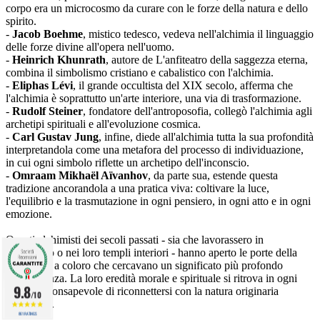
corpo era un microcosmo da curare con le forze della natura e dello
spirito.
-
Jacob Boehme
, mistico tedesco, vedeva nell'alchimia il linguaggio
delle forze divine all'opera nell'uomo.
-
Heinrich Khunrath
, autore de L'anfiteatro della saggezza eterna,
combina il simbolismo cristiano e cabalistico con l'alchimia.
-
Eliphas Lévi
, il grande occultista del XIX secolo, afferma che
l'alchimia è soprattutto un'arte interiore, una via di trasformazione.
-
Rudolf Steiner
, fondatore dell'antroposofia, collegò l'alchimia agli
archetipi spirituali e all'evoluzione cosmica.
-
Carl Gustav Jung
, infine, diede all'alchimia tutta la sua profondità
interpretandola come una metafora del processo di individuazione,
in cui ogni simbolo riflette un archetipo dell'inconscio.
-
Omraam Mikhaël Aïvanhov
, da parte sua, estende questa
tradizione ancorandola a una pratica viva: coltivare la luce,
l'equilibrio e la trasmutazione in ogni pensiero, in ogni atto e in ogni
emozione.
Questi alchimisti dei secoli passati - sia che lavorassero in
laboratorio o nei loro templi interiori - hanno aperto le porte della
grandezza a coloro che cercavano un significato più profondo
dell'esistenza. La loro eredità morale e spirituale si ritrova in ogni
9.8
tentativo consapevole di riconnettersi con la natura originaria
/10
dell'essere.
861 RATINGS