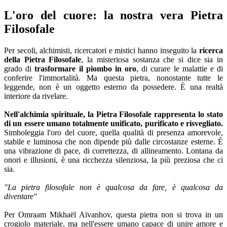
L'oro del cuore: la nostra vera Pietra
Filosofale
Per secoli, alchimisti, ricercatori e mistici hanno inseguito la
ricerca
della Pietra Filosofale
, la misteriosa sostanza che si dice sia in
grado di
trasformare il piombo in oro
, di curare le malattie e di
conferire l'immortalità. Ma questa pietra, nonostante tutte le
leggende, non è un oggetto esterno da possedere. È una realtà
interiore da rivelare.
Nell'alchimia spirituale, la Pietra Filosofale rappresenta lo stato
di un essere umano totalmente unificato, purificato e risvegliato.
Simboleggia l'oro del cuore, quella qualità di presenza amorevole,
stabile e luminosa che non dipende più dalle circostanze esterne. È
una vibrazione di pace, di correttezza, di allineamento. Lontana da
onori e illusioni, è una ricchezza silenziosa, la più preziosa che ci
sia.
"La pietra filosofale non è qualcosa da fare, è qualcosa da
diventare"
Per Omraam Mikhaël Aïvanhov, questa pietra non si trova in un
crogiolo materiale, ma nell'essere umano capace di unire amore e