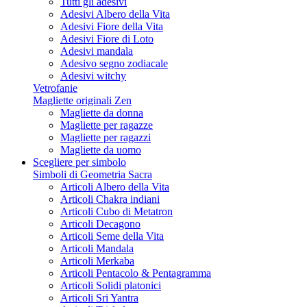
Tutti gli adesivi
Adesivi Albero della Vita
Adesivi Fiore della Vita
Adesivi Fiore di Loto
Adesivi mandala
Adesivo segno zodiacale
Adesivi witchy
Vetrofanie
Magliette originali Zen
Magliette da donna
Magliette per ragazze
Magliette per ragazzi
Magliette da uomo
Scegliere per simbolo
Simboli di Geometria Sacra
Articoli Albero della Vita
Articoli Chakra indiani
Articoli Cubo di Metatron
Articoli Decagono
Articoli Seme della Vita
Articoli Mandala
Articoli Merkaba
Articoli Pentacolo & Pentagramma
Articoli Solidi platonici
Articoli Sri Yantra