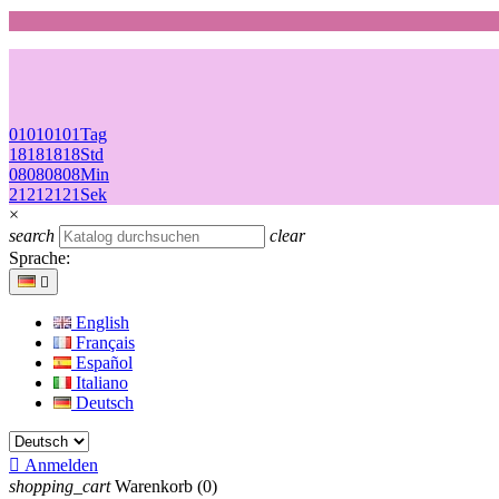
01
01
01
01
Tag
18
18
18
18
Std
08
08
08
08
Min
21
21
21
21
Sek
×
search
clear
Sprache:

English
Français
Español
Italiano
Deutsch

Anmelden
shopping_cart
Warenkorb
(0)