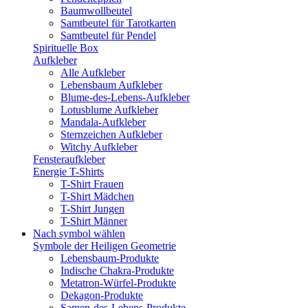
Baumwollbeutel
Samtbeutel für Tarotkarten
Samtbeutel für Pendel
Spirituelle Box
Aufkleber
Alle Aufkleber
Lebensbaum Aufkleber
Blume-des-Lebens-Aufkleber
Lotusblume Aufkleber
Mandala-Aufkleber
Sternzeichen Aufkleber
Witchy Aufkleber
Fensteraufkleber
Energie T-Shirts
T-Shirt Frauen
T-Shirt Mädchen
T-Shirt Jungen
T-Shirt Männer
Nach symbol wählen
Symbole der Heiligen Geometrie
Lebensbaum-Produkte
Indische Chakra-Produkte
Metatron-Würfel-Produkte
Dekagon-Produkte
Samen-des-Lebens-Produkte