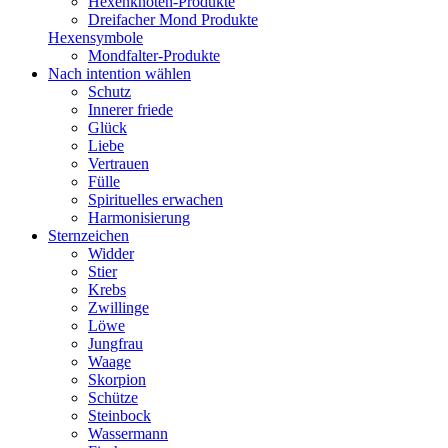
Hexenknoten-Produkte
Dreifacher Mond Produkte
Hexensymbole
Mondfalter-Produkte
Nach intention wählen
Schutz
Innerer friede
Glück
Liebe
Vertrauen
Fülle
Spirituelles erwachen
Harmonisierung
Sternzeichen
Widder
Stier
Krebs
Zwillinge
Löwe
Jungfrau
Waage
Skorpion
Schütze
Steinbock
Wassermann