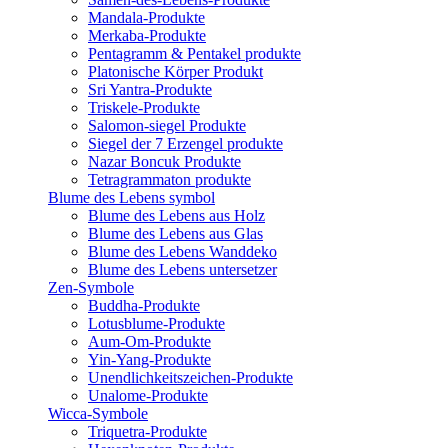
Mandala-Produkte
Merkaba-Produkte
Pentagramm & Pentakel produkte
Platonische Körper Produkt
Sri Yantra-Produkte
Triskele-Produkte
Salomon-siegel Produkte
Siegel der 7 Erzengel produkte
Nazar Boncuk Produkte
Tetragrammaton produkte
Blume des Lebens symbol​
Blume des Lebens aus Holz
Blume des Lebens aus Glas
Blume des Lebens Wanddeko
Blume des Lebens untersetzer
Zen-Symbole
Buddha-Produkte
Lotusblume-Produkte
Aum-Om-Produkte
Yin-Yang-Produkte
Unendlichkeitszeichen-Produkte
Unalome-Produkte
Wicca-Symbole
Triquetra-Produkte