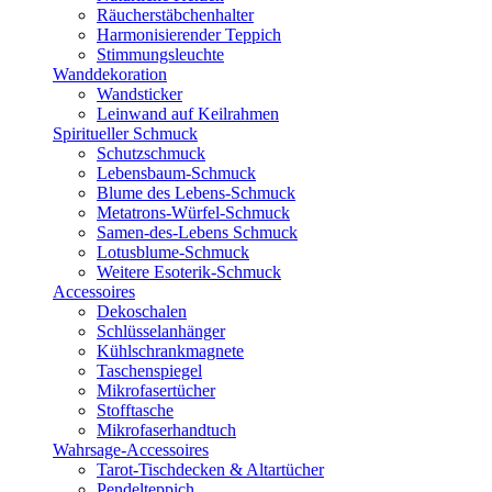
Räucherstäbchenhalter
Harmonisierender Teppich
Stimmungsleuchte
Wanddekoration
Wandsticker
Leinwand auf Keilrahmen
Spiritueller Schmuck
Schutzschmuck
Lebensbaum-Schmuck
Blume des Lebens-Schmuck
Metatrons-Würfel-Schmuck
Samen-des-Lebens Schmuck
Lotusblume-Schmuck
Weitere Esoterik-Schmuck
Accessoires
Dekoschalen
Schlüsselanhänger
Kühlschrankmagnete
Taschenspiegel
Mikrofasertücher
Stofftasche
Mikrofaserhandtuch
Wahrsage-Accessoires
Tarot-Tischdecken & Altartücher
Pendelteppich