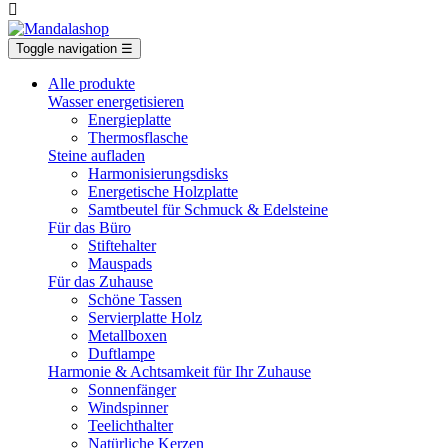

Toggle navigation
☰
Alle produkte
Wasser energetisieren
Energieplatte​
Thermosflasche
Steine aufladen
Harmonisierungsdisks
Energetische Holzplatte
Samtbeutel für Schmuck & Edelsteine
Für das Büro
Stiftehalter
Mauspads
Für das Zuhause
Schöne Tassen
Servierplatte Holz
Metallboxen
Duftlampe
Harmonie & Achtsamkeit für Ihr Zuhause
Sonnenfänger
Windspinner
Teelichthalter
Natürliche Kerzen