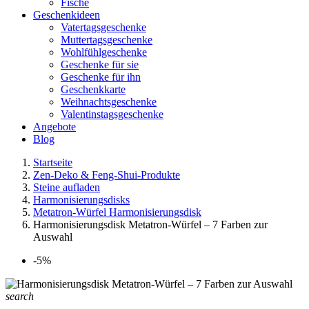
Fische
Geschenkideen
Vatertagsgeschenke
Muttertagsgeschenke
Wohlfühlgeschenke
Geschenke für sie
Geschenke für ihn
Geschenkkarte
Weihnachtsgeschenke
Valentinstagsgeschenke
Angebote
Blog
Startseite
Zen-Deko & Feng-Shui-Produkte
Steine aufladen
Harmonisierungsdisks
Metatron-Würfel Harmonisierungsdisk
Harmonisierungsdisk Metatron-Würfel – 7 Farben zur
Auswahl
-5%
search