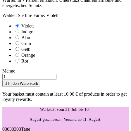
Würfel, in 7 Farben erhältlich. Unterstützt Chakrenharmonie und
energetischen Schutz.
Wählen Sie Ihre Farbe: Violett
Violett
Indigo
Blau
Grün
Gelb
Orange
Rot
Menge

In den Warenkorb
Your basket must contain at least 10,00 € of products in order to get
loyalty rewards.
Werkstatt vom 31. Juli bis 10.
August geschlossen. Versand ab 11. August.
03
03
03
03
Tage