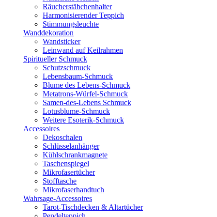
Räucherstäbchenhalter
Harmonisierender Teppich
Stimmungsleuchte
Wanddekoration
Wandsticker
Leinwand auf Keilrahmen
Spiritueller Schmuck
Schutzschmuck
Lebensbaum-Schmuck
Blume des Lebens-Schmuck
Metatrons-Würfel-Schmuck
Samen-des-Lebens Schmuck
Lotusblume-Schmuck
Weitere Esoterik-Schmuck
Accessoires
Dekoschalen
Schlüsselanhänger
Kühlschrankmagnete
Taschenspiegel
Mikrofasertücher
Stofftasche
Mikrofaserhandtuch
Wahrsage-Accessoires
Tarot-Tischdecken & Altartücher
Pendelteppich