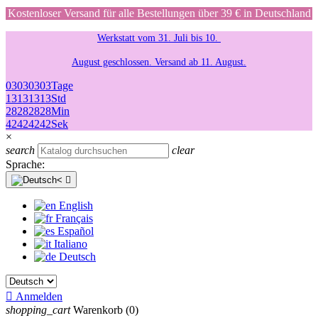
Kostenloser Versand für alle Bestellungen über 39 € in Deutschland
Werkstatt vom 31. Juli bis 10.
August geschlossen. Versand ab 11. August.
03
03
03
03
Tage
13
13
13
13
Std
28
28
28
28
Min
42
42
42
42
Sek
×
search
clear
Sprache:

English
Français
Español
Italiano
Deutsch

Anmelden
shopping_cart
Warenkorb
(0)