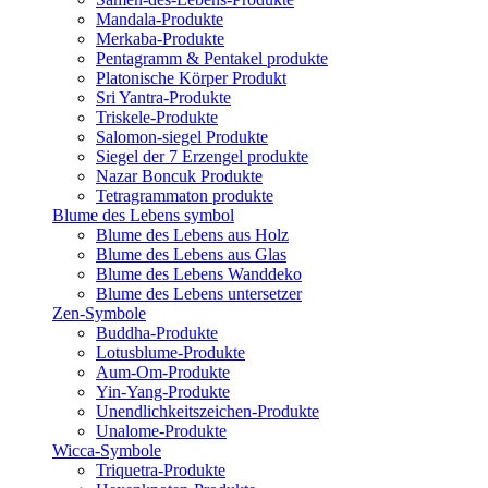
Mandala-Produkte
Merkaba-Produkte
Pentagramm & Pentakel produkte
Platonische Körper Produkt
Sri Yantra-Produkte
Triskele-Produkte
Salomon-siegel Produkte
Siegel der 7 Erzengel produkte
Nazar Boncuk Produkte
Tetragrammaton produkte
Blume des Lebens symbol​
Blume des Lebens aus Holz
Blume des Lebens aus Glas
Blume des Lebens Wanddeko
Blume des Lebens untersetzer
Zen-Symbole
Buddha-Produkte
Lotusblume-Produkte
Aum-Om-Produkte
Yin-Yang-Produkte
Unendlichkeitszeichen-Produkte
Unalome-Produkte
Wicca-Symbole
Triquetra-Produkte