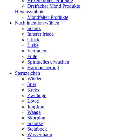
Hexenknoten-Produkte
Dreifacher Mond Produkte
Hexensymbole
Mondfalter-Produkte
Nach intention wählen
Schutz
Innerer friede
Glück
Liebe
Vertrauen
Fülle
Spirituelles erwachen
Harmonisierung
Sternzeichen
Widder
Stier
Krebs
Zwillinge
Löwe
Jungfrau
Waage
Skorpion
Schütze
Steinbock
Wassermann