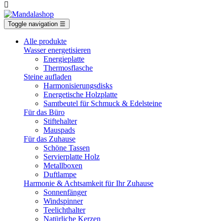

Toggle navigation
☰
Alle produkte
Wasser energetisieren
Energieplatte​
Thermosflasche
Steine aufladen
Harmonisierungsdisks
Energetische Holzplatte
Samtbeutel für Schmuck & Edelsteine
Für das Büro
Stiftehalter
Mauspads
Für das Zuhause
Schöne Tassen
Servierplatte Holz
Metallboxen
Duftlampe
Harmonie & Achtsamkeit für Ihr Zuhause
Sonnenfänger
Windspinner
Teelichthalter
Natürliche Kerzen