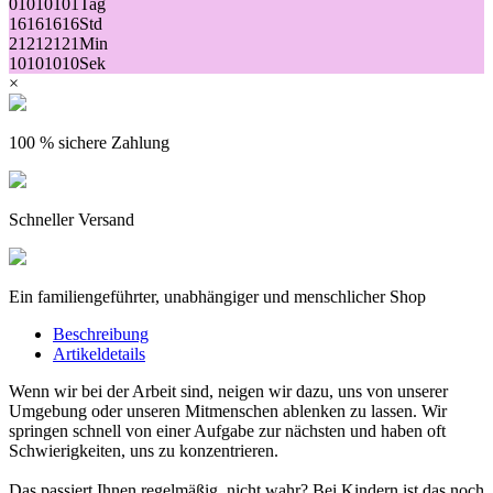
01
01
01
01
Tag
16
16
16
16
Std
21
21
21
21
Min
10
10
10
10
Sek
×
100 % sichere Zahlung
Schneller Versand
Ein familiengeführter, unabhängiger und menschlicher Shop
Beschreibung
Artikeldetails
Wenn wir bei der Arbeit sind, neigen wir dazu, uns von unserer
Umgebung oder unseren Mitmenschen ablenken zu lassen. Wir
springen schnell von einer Aufgabe zur nächsten und haben oft
Schwierigkeiten, uns zu konzentrieren.
Das passiert Ihnen regelmäßig, nicht wahr? Bei Kindern ist das noch