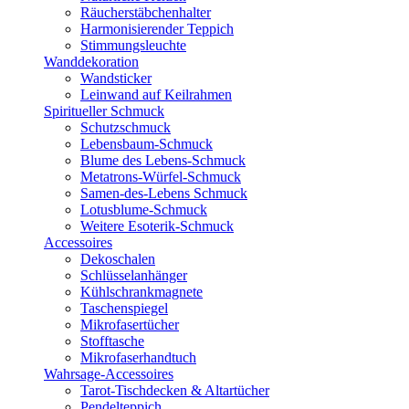
Räucherstäbchenhalter
Harmonisierender Teppich
Stimmungsleuchte
Wanddekoration
Wandsticker
Leinwand auf Keilrahmen
Spiritueller Schmuck
Schutzschmuck
Lebensbaum-Schmuck
Blume des Lebens-Schmuck
Metatrons-Würfel-Schmuck
Samen-des-Lebens Schmuck
Lotusblume-Schmuck
Weitere Esoterik-Schmuck
Accessoires
Dekoschalen
Schlüsselanhänger
Kühlschrankmagnete
Taschenspiegel
Mikrofasertücher
Stofftasche
Mikrofaserhandtuch
Wahrsage-Accessoires
Tarot-Tischdecken & Altartücher
Pendelteppich