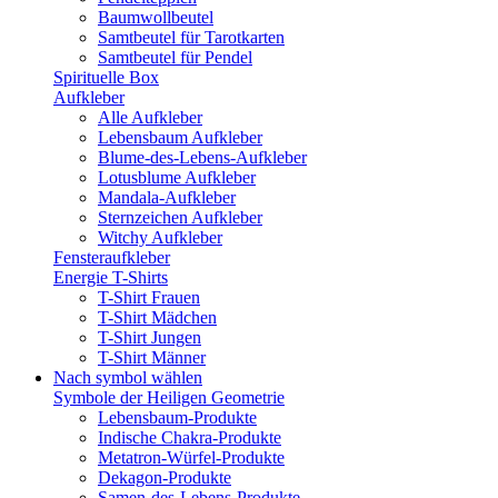
Baumwollbeutel
Samtbeutel für Tarotkarten
Samtbeutel für Pendel
Spirituelle Box
Aufkleber
Alle Aufkleber
Lebensbaum Aufkleber
Blume-des-Lebens-Aufkleber
Lotusblume Aufkleber
Mandala-Aufkleber
Sternzeichen Aufkleber
Witchy Aufkleber
Fensteraufkleber
Energie T-Shirts
T-Shirt Frauen
T-Shirt Mädchen
T-Shirt Jungen
T-Shirt Männer
Nach symbol wählen
Symbole der Heiligen Geometrie
Lebensbaum-Produkte
Indische Chakra-Produkte
Metatron-Würfel-Produkte
Dekagon-Produkte
Samen-des-Lebens-Produkte