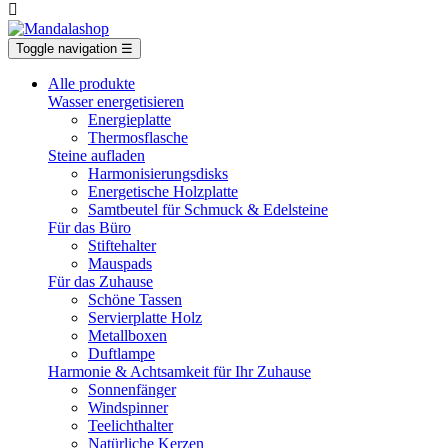

Toggle navigation
☰
Alle produkte
Wasser energetisieren
Energieplatte​
Thermosflasche
Steine aufladen
Harmonisierungsdisks
Energetische Holzplatte
Samtbeutel für Schmuck & Edelsteine
Für das Büro
Stiftehalter
Mauspads
Für das Zuhause
Schöne Tassen
Servierplatte Holz
Metallboxen
Duftlampe
Harmonie & Achtsamkeit für Ihr Zuhause
Sonnenfänger
Windspinner
Teelichthalter
Natürliche Kerzen