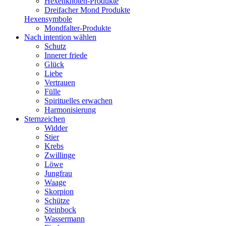
Hexenknoten-Produkte
Dreifacher Mond Produkte
Hexensymbole
Mondfalter-Produkte
Nach intention wählen
Schutz
Innerer friede
Glück
Liebe
Vertrauen
Fülle
Spirituelles erwachen
Harmonisierung
Sternzeichen
Widder
Stier
Krebs
Zwillinge
Löwe
Jungfrau
Waage
Skorpion
Schütze
Steinbock
Wassermann