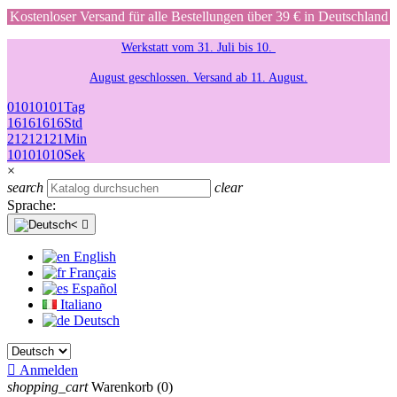
Kostenloser Versand für alle Bestellungen über 39 € in Deutschland
Werkstatt vom 31. Juli bis 10.
August geschlossen. Versand ab 11. August.
01
01
01
01
Tag
16
16
16
16
Std
21
21
21
21
Min
10
10
10
10
Sek
×
search
clear
Sprache:

English
Français
Español
Italiano
Deutsch

Anmelden
shopping_cart
Warenkorb
(0)