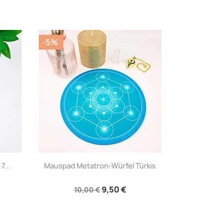
-5%
|


...
Mauspad Metatron-Würfel Türkis
9,50 €
10,00 €