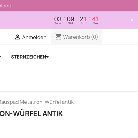
hland
03
09
21
40
×
Tage
Std
Pro
Sek

shopping_cart

Warenkorb
(0)
Anmelden
STERNZEICHEN
auspad Metatron-Würfel antik
ON-WÜRFEL ANTIK