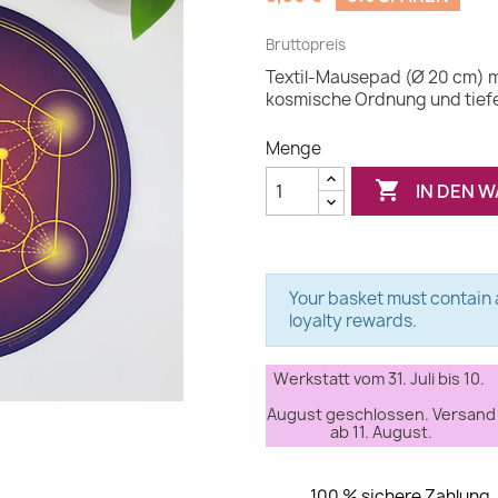
Bruttopreis
Textil-Mausepad (Ø 20 cm) m
kosmische Ordnung und tiefe 
Menge

IN DEN 
Your basket must contain a
loyalty rewards.
Werkstatt vom 31. Juli bis 10.
August geschlossen. Versand
ab 11. August.
100 % sichere Zahlung