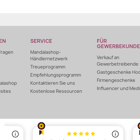
EN
SERVICE
FÜR
GEWERBEKUND
 Fragen
Mandalashop-
Verkauf an
Händlernetzwerk
Gewerbetreibende
Treueprogramm
Gastgeschenke Hoc
Empfehlungsprogramm
Firmengeschenke
alashop
Kontaktieren Sie uns
Influencer und Med
sites
Kostenlose Ressourcen