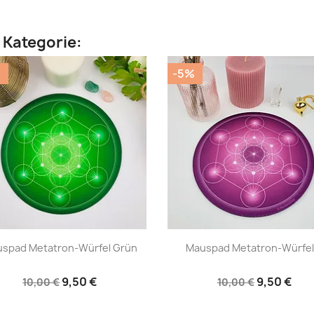
n Kategorie:
%
-5%
|
|




spad Metatron-Würfel Grün
Mauspad Metatron-Würfel.
9,50 €
9,50 €
10,00 €
10,00 €