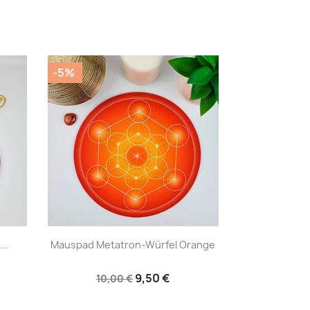
-5%
|


..
Mauspad Metatron-Würfel Orange
9,50 €
10,00 €