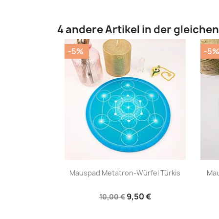
4 andere Artikel in der gleiche
-5%
-5
|


Mauspad Metatron-Würfel Türkis
Mau
9,50 €
10,00 €