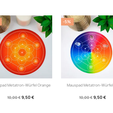
-5%
|
|




pad Metatron-Würfel Orange
Mauspad Metatron-Würfel 7
9,50 €
9,50 €
10,00 €
10,00 €