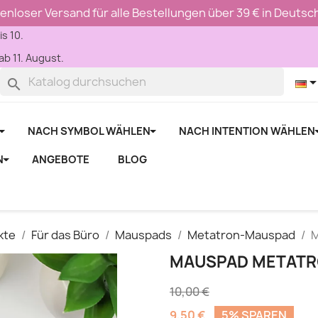
enloser Versand für alle Bestellungen über 39 € in Deutsc
is 10.
b 11. August.
search
NACH SYMBOL WÄHLEN
NACH INTENTION WÄHLEN
N
ANGEBOTE
BLOG
kte
Für das Büro
Mauspads
Metatron-Mauspad
M
MAUSPAD METATR
10,00 €
9,50 €
5% SPAREN