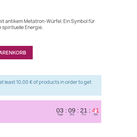
it antikem Metatron-Würfel. Ein Symbol für
spirituelle Energie.
WARENKORB
t least 10,00 € of products in order to get
×
03
09
21
40
Tage
Std
Pro
Sek