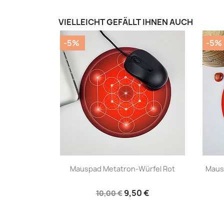
VIELLEICHT GEFÄLLT IHNEN AUCH
-5%
-5%
|


Mauspad Metatron-Würfel Rot
Maus
9,50 €
10,00 €