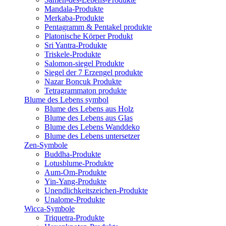
Mandala-Produkte
Merkaba-Produkte
Pentagramm & Pentakel produkte
Platonische Körper Produkt
Sri Yantra-Produkte
Triskele-Produkte
Salomon-siegel Produkte
Siegel der 7 Erzengel produkte
Nazar Boncuk Produkte
Tetragrammaton produkte
Blume des Lebens symbol​
Blume des Lebens aus Holz
Blume des Lebens aus Glas
Blume des Lebens Wanddeko
Blume des Lebens untersetzer
Zen-Symbole
Buddha-Produkte
Lotusblume-Produkte
Aum-Om-Produkte
Yin-Yang-Produkte
Unendlichkeitszeichen-Produkte
Unalome-Produkte
Wicca-Symbole
Triquetra-Produkte