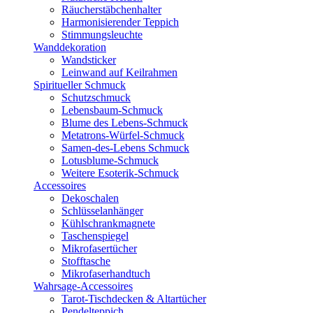
Räucherstäbchenhalter
Harmonisierender Teppich
Stimmungsleuchte
Wanddekoration
Wandsticker
Leinwand auf Keilrahmen
Spiritueller Schmuck
Schutzschmuck
Lebensbaum-Schmuck
Blume des Lebens-Schmuck
Metatrons-Würfel-Schmuck
Samen-des-Lebens Schmuck
Lotusblume-Schmuck
Weitere Esoterik-Schmuck
Accessoires
Dekoschalen
Schlüsselanhänger
Kühlschrankmagnete
Taschenspiegel
Mikrofasertücher
Stofftasche
Mikrofaserhandtuch
Wahrsage-Accessoires
Tarot-Tischdecken & Altartücher
Pendelteppich