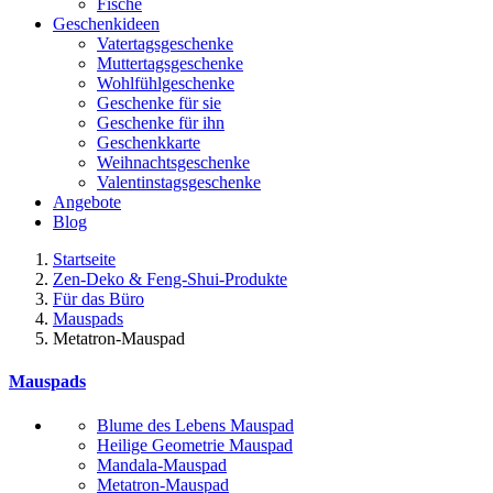
Fische
Geschenkideen
Vatertagsgeschenke
Muttertagsgeschenke
Wohlfühlgeschenke
Geschenke für sie
Geschenke für ihn
Geschenkkarte
Weihnachtsgeschenke
Valentinstagsgeschenke
Angebote
Blog
Startseite
Zen-Deko & Feng-Shui-Produkte
Für das Büro
Mauspads
Metatron-Mauspad
Mauspads
Blume des Lebens Mauspad
Heilige Geometrie Mauspad
Mandala-Mauspad
Metatron-Mauspad