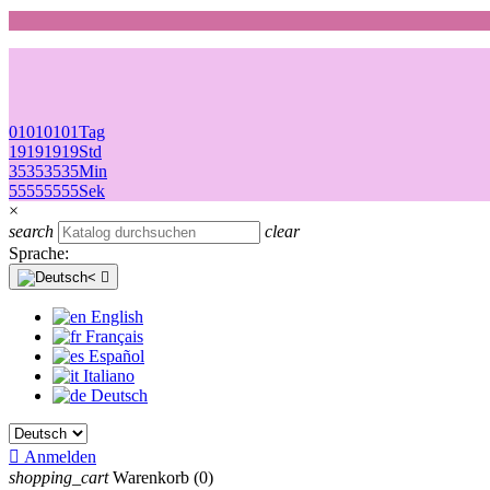
01
01
01
01
Tag
19
19
19
19
Std
35
35
35
35
Min
55
55
55
55
Sek
×
search
clear
Sprache:

English
Français
Español
Italiano
Deutsch

Anmelden
shopping_cart
Warenkorb
(0)