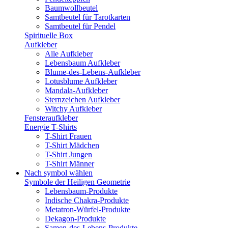
Baumwollbeutel
Samtbeutel für Tarotkarten
Samtbeutel für Pendel
Spirituelle Box
Aufkleber
Alle Aufkleber
Lebensbaum Aufkleber
Blume-des-Lebens-Aufkleber
Lotusblume Aufkleber
Mandala-Aufkleber
Sternzeichen Aufkleber
Witchy Aufkleber
Fensteraufkleber
Energie T-Shirts
T-Shirt Frauen
T-Shirt Mädchen
T-Shirt Jungen
T-Shirt Männer
Nach symbol wählen
Symbole der Heiligen Geometrie
Lebensbaum-Produkte
Indische Chakra-Produkte
Metatron-Würfel-Produkte
Dekagon-Produkte
Samen-des-Lebens-Produkte