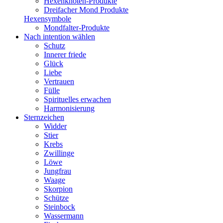
Hexenknoten-Produkte
Dreifacher Mond Produkte
Hexensymbole
Mondfalter-Produkte
Nach intention wählen
Schutz
Innerer friede
Glück
Liebe
Vertrauen
Fülle
Spirituelles erwachen
Harmonisierung
Sternzeichen
Widder
Stier
Krebs
Zwillinge
Löwe
Jungfrau
Waage
Skorpion
Schütze
Steinbock
Wassermann