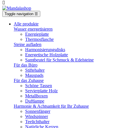

Toggle navigation
☰
Alle produkte
Wasser energetisieren
Energieplatte​
Thermosflasche
Steine aufladen
Harmonisierungsdisks
Energetische Holzplatte
Samtbeutel für Schmuck & Edelsteine
Für das Büro
Stiftehalter
Mauspads
Für das Zuhause
Schöne Tassen
Servierplatte Holz
Metallboxen
Duftlampe
Harmonie & Achtsamkeit für Ihr Zuhause
Sonnenfänger
Windspinner
Teelichthalter
Natürliche Kerzen