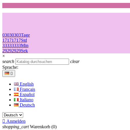
03
03
03
03
Tage
17
17
17
17
Std
33
33
33
33
Min
29
29
29
29
Sek
×
search
clear
Sprache:

English
Français
Español
Italiano
Deutsch

Anmelden
shopping_cart
Warenkorb
(0)