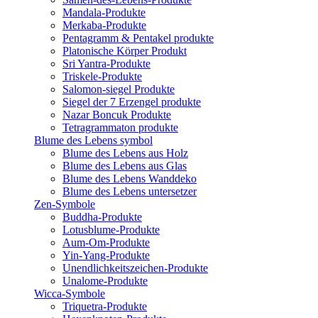
Mandala-Produkte
Merkaba-Produkte
Pentagramm & Pentakel produkte
Platonische Körper Produkt
Sri Yantra-Produkte
Triskele-Produkte
Salomon-siegel Produkte
Siegel der 7 Erzengel produkte
Nazar Boncuk Produkte
Tetragrammaton produkte
Blume des Lebens symbol​
Blume des Lebens aus Holz
Blume des Lebens aus Glas
Blume des Lebens Wanddeko
Blume des Lebens untersetzer
Zen-Symbole
Buddha-Produkte
Lotusblume-Produkte
Aum-Om-Produkte
Yin-Yang-Produkte
Unendlichkeitszeichen-Produkte
Unalome-Produkte
Wicca-Symbole
Triquetra-Produkte