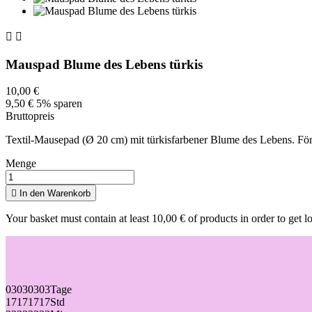


Mauspad Blume des Lebens türkis
10,00 €
9,50 €
5% sparen
Bruttopreis
Textil-Mausepad (Ø 20 cm) mit türkisfarbener Blume des Lebens. För
Menge

In den Warenkorb
Your basket must contain at least 10,00 € of products in order to get l
03
03
03
03
Tage
17
17
17
17
Std