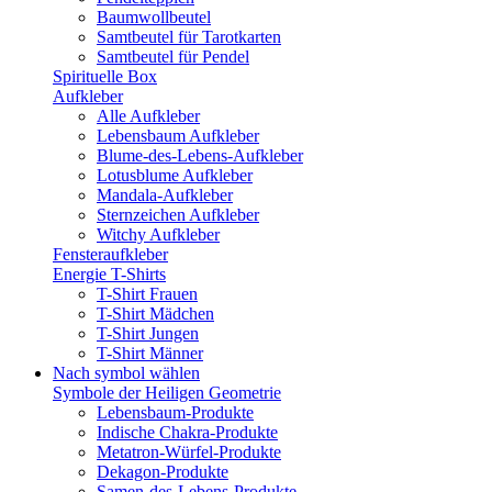
Baumwollbeutel
Samtbeutel für Tarotkarten
Samtbeutel für Pendel
Spirituelle Box
Aufkleber
Alle Aufkleber
Lebensbaum Aufkleber
Blume-des-Lebens-Aufkleber
Lotusblume Aufkleber
Mandala-Aufkleber
Sternzeichen Aufkleber
Witchy Aufkleber
Fensteraufkleber
Energie T-Shirts
T-Shirt Frauen
T-Shirt Mädchen
T-Shirt Jungen
T-Shirt Männer
Nach symbol wählen
Symbole der Heiligen Geometrie
Lebensbaum-Produkte
Indische Chakra-Produkte
Metatron-Würfel-Produkte
Dekagon-Produkte
Samen-des-Lebens-Produkte