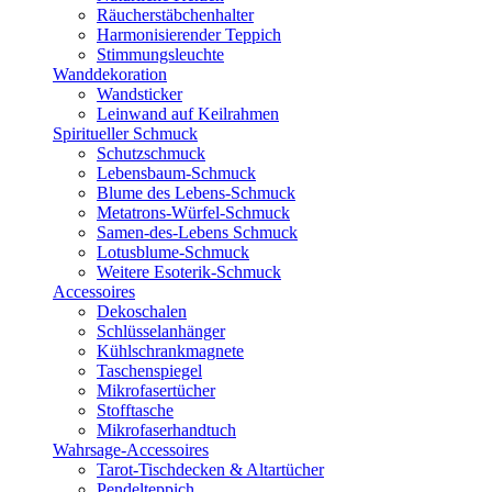
Räucherstäbchenhalter
Harmonisierender Teppich
Stimmungsleuchte
Wanddekoration
Wandsticker
Leinwand auf Keilrahmen
Spiritueller Schmuck
Schutzschmuck
Lebensbaum-Schmuck
Blume des Lebens-Schmuck
Metatrons-Würfel-Schmuck
Samen-des-Lebens Schmuck
Lotusblume-Schmuck
Weitere Esoterik-Schmuck
Accessoires
Dekoschalen
Schlüsselanhänger
Kühlschrankmagnete
Taschenspiegel
Mikrofasertücher
Stofftasche
Mikrofaserhandtuch
Wahrsage-Accessoires
Tarot-Tischdecken & Altartücher
Pendelteppich