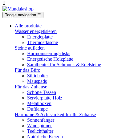

Toggle navigation
☰
Alle produkte
Wasser energetisieren
Energieplatte​
Thermosflasche
Steine aufladen
Harmonisierungsdisks
Energetische Holzplatte
Samtbeutel für Schmuck & Edelsteine
Für das Büro
Stiftehalter
Mauspads
Für das Zuhause
Schöne Tassen
Servierplatte Holz
Metallboxen
Duftlampe
Harmonie & Achtsamkeit für Ihr Zuhause
Sonnenfänger
Windspinner
Teelichthalter
Natürliche Kerzen