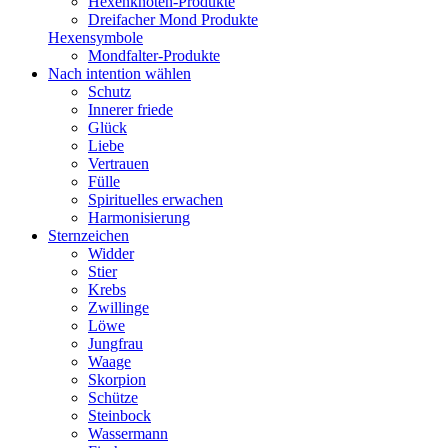
Hexenknoten-Produkte
Dreifacher Mond Produkte
Hexensymbole
Mondfalter-Produkte
Nach intention wählen
Schutz
Innerer friede
Glück
Liebe
Vertrauen
Fülle
Spirituelles erwachen
Harmonisierung
Sternzeichen
Widder
Stier
Krebs
Zwillinge
Löwe
Jungfrau
Waage
Skorpion
Schütze
Steinbock
Wassermann