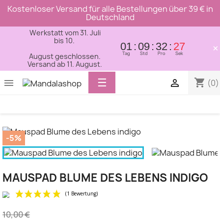
Kostenloser Versand für alle Bestellungen über 39 € in
Deutschland
Werkstatt vom 31. Juli
bis 10.
01
09
32
27
×
Tag
Std
Pro
Sek
August geschlossen.
Versand ab 11. August.
Toggle
☰
shopping_cart


(0)
navigation
-5%
MAUSPAD BLUME DES LEBENS INDIGO
10,00 €