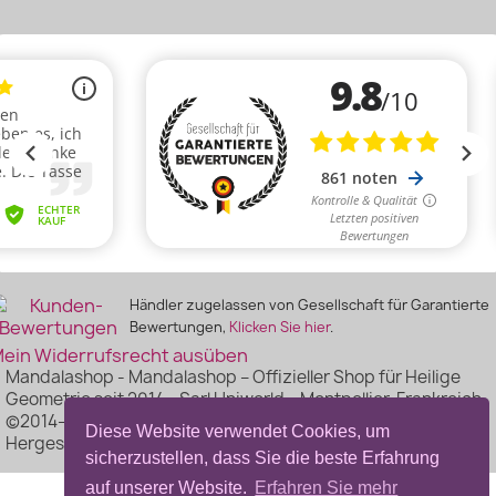
Händler zugelassen von Gesellschaft für Garantierte
Bewertungen,
Klicken Sie hier
.
ein Widerrufsrecht ausüben
Mandalashop - Mandalashop – Offizieller Shop für Heilige
Geometrie seit 2014 - Sarl Uniworld – Montpellier, Frankreich
©2014–2026 Mandalashop - Alle Rechte vorbehalten -
Diese Website verwendet Cookies, um
Hergestellt von Mediacom87
sicherzustellen, dass Sie die beste Erfahrung
auf unserer Website.
Erfahren Sie mehr