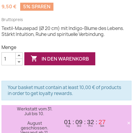
(1 Bewertung)
9,50 €
5% SPAREN
Bruttopreis
Textil-Mausepad (Ø 20 cm) mit Indigo-Blume des Lebens.
Stärkt Intuition, Ruhe und spirituelle Verbindung.
Menge

IN DEN WARENKORB
Your basket must contain at least 10,00 € of products
in order to get loyalty rewards.
Werkstatt vom 31.
Juli bis 10.
×
01
09
32
27
August
Tag
Std
Pro
Sek
geschlossen.
Versand ab 11.