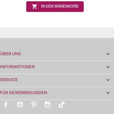

IN DEN WARENKORB
(1 note)
ÜBER UNS

INFORMATIONEN

SERVICE

FÜR GEWERBEKUNDEN

Facebook
YouTube
Pinterest
Instagram
TikTok