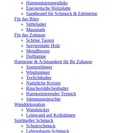
Harmonisierungsdisks
Energetische Holzplatte
Samtbeutel für Schmuck & Edelsteine
Für das Büro
Stiftehalter
Mauspads
Für das Zuhause
Schöne Tassen
Servierplatte Holz
Metallboxen
Duftlampe
Harmonie & Achtsamkeit für Ihr Zuhause
Sonnenfänger
Windspinner
Teelichthalter
Natürliche Kerzen
Räucherstäbchenhalter
Harmonisierender Teppich
Stimmungsleuchte
Wanddekoration
Wandsticker
Leinwand auf Keilrahmen
Spiritueller Schmuck
Schutzschmuck
Lebensbaum-Schmuck