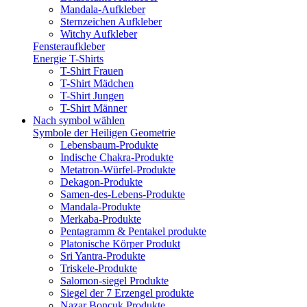
Mandala-Aufkleber
Sternzeichen Aufkleber
Witchy Aufkleber
Fensteraufkleber
Energie T-Shirts
T-Shirt Frauen
T-Shirt Mädchen
T-Shirt Jungen
T-Shirt Männer
Nach symbol wählen
Symbole der Heiligen Geometrie
Lebensbaum-Produkte
Indische Chakra-Produkte
Metatron-Würfel-Produkte
Dekagon-Produkte
Samen-des-Lebens-Produkte
Mandala-Produkte
Merkaba-Produkte
Pentagramm & Pentakel produkte
Platonische Körper Produkt
Sri Yantra-Produkte
Triskele-Produkte
Salomon-siegel Produkte
Siegel der 7 Erzengel produkte
Nazar Boncuk Produkte