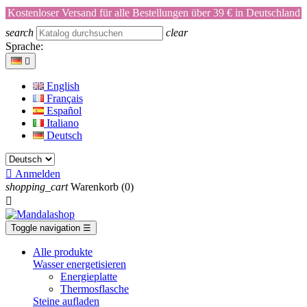
Kostenloser Versand für alle Bestellungen über 39 € in Deutschland
search
clear
Sprache:

English
Français
Español
Italiano
Deutsch

Anmelden
shopping_cart
Warenkorb
(0)

Toggle navigation
☰
Alle produkte
Wasser energetisieren
Energieplatte​
Thermosflasche
Steine aufladen