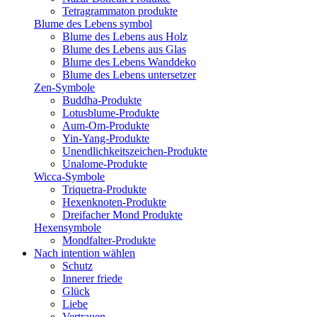
Tetragrammaton produkte
Blume des Lebens symbol​
Blume des Lebens aus Holz
Blume des Lebens aus Glas
Blume des Lebens Wanddeko
Blume des Lebens untersetzer
Zen-Symbole
Buddha-Produkte
Lotusblume-Produkte
Aum-Om-Produkte
Yin-Yang-Produkte
Unendlichkeitszeichen-Produkte
Unalome-Produkte
Wicca-Symbole
Triquetra-Produkte
Hexenknoten-Produkte
Dreifacher Mond Produkte
Hexensymbole
Mondfalter-Produkte
Nach intention wählen
Schutz
Innerer friede
Glück
Liebe
Vertrauen