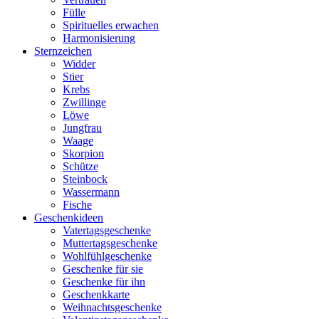
Fülle
Spirituelles erwachen
Harmonisierung
Sternzeichen
Widder
Stier
Krebs
Zwillinge
Löwe
Jungfrau
Waage
Skorpion
Schütze
Steinbock
Wassermann
Fische
Geschenkideen
Vatertagsgeschenke
Muttertagsgeschenke
Wohlfühlgeschenke
Geschenke für sie
Geschenke für ihn
Geschenkkarte
Weihnachtsgeschenke