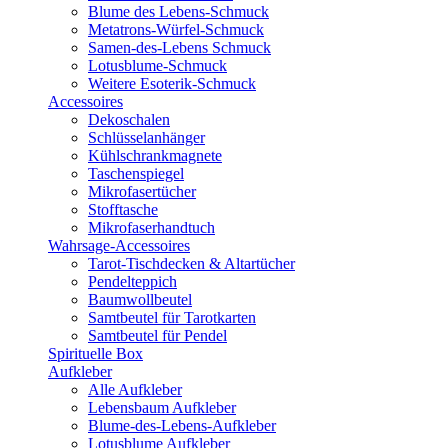
Blume des Lebens-Schmuck
Metatrons-Würfel-Schmuck
Samen-des-Lebens Schmuck
Lotusblume-Schmuck
Weitere Esoterik-Schmuck
Accessoires
Dekoschalen
Schlüsselanhänger
Kühlschrankmagnete
Taschenspiegel
Mikrofasertücher
Stofftasche
Mikrofaserhandtuch
Wahrsage-Accessoires
Tarot-Tischdecken & Altartücher
Pendelteppich
Baumwollbeutel
Samtbeutel für Tarotkarten
Samtbeutel für Pendel
Spirituelle Box
Aufkleber
Alle Aufkleber
Lebensbaum Aufkleber
Blume-des-Lebens-Aufkleber
Lotusblume Aufkleber