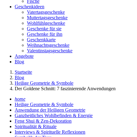
Fische
Geschenkideen
Vatertagsgeschenke
Muttertagsgeschenke
Wohlfühlgeschenke
Geschenke für sie
Geschenke für ihn
Geschenkkarte
Weihnachtsgeschenke
Valentinstagsgeschenke
Angebote
Blog
Startseite
Blog
Heilige Geometrie & Symbole
Der Goldene Schnitt: 7 faszinierende Anwendungen
home
Heilige Geometrie & Symbole
Anwendung der Heiligen Geometrie
Ganzheitliches Wohlbefinden & Energie
Feng Shui & Zen-Dekoration
Spiritualität & Rituale
Interviews & Spirituelle Reflexionen