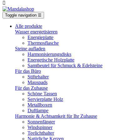

Toggle navigation
☰
Alle produkte
Wasser energetisieren
Energieplatte​
Thermosflasche
Steine aufladen
Harmonisierungsdisks
Energetische Holzplatte
Samtbeutel für Schmuck & Edelsteine
Für das Büro
Stiftehalter
Mauspads
Für das Zuhause
Schöne Tassen
Servierplatte Holz
Metallboxen
Duftlampe
Harmonie & Achtsamkeit für Ihr Zuhause
Sonnenfänger
Windspinner
Teelichthalter
Natürliche Kerzen