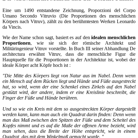
Eine um 1490 entstandene Zeichnung, Proporzioni del Corpo
Umano Secondo Vitruvio (Die Proportionen des menschlichen
Körpers nach Vitruv), zählt zu den berühmtesten Werken Leonardo
da Vincis.
Wie der Name schon sagt, basiert es auf den
idealen menschlichen
Proportionen
, wie sie sich der römische Architekt und
Militäringenieur Vitruv vorstellte. In Buch III seiner Abhandlung De
architectura erwähnt Vitruv, dass die menschliche Figur die
Hauptquelle für die Proportionen in der Architektur ist, wobei der
ideale Körper acht Köpfe hoch ist :
"Die Mitte des Körpers liegt von Natur aus im Nabel. Denn wenn
ein Mensch auf dem Rücken liegt und Hände und Füße ausgestreckt
hat, so wird, wenn der eine Schenkel eines Zirkels auf den Nabel
gestützt wird, der andere, indem er eine Kreislinie beschreibt, die
Finger der Füße und Hände berühren.
Und so wie ein Kreis mit dem so ausgestreckten Körper dargestellt
werden kann, kann man auch ein Quadrat darin finden: Denn wenn
man das Maß zwischen den Spitzen der Füße und dem Scheitel des
Kopfes nimmt und es auf die Maße der offenen Arme bezieht, wird
man sehen, dass die Breite der Höhe entspricht, wie in einem
Quadrat, das mit dem Winkelmaß gemacht wurde. "