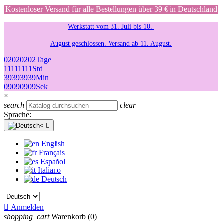
Kostenloser Versand für alle Bestellungen über 39 € in Deutschland
Werkstatt vom 31. Juli bis 10.
August geschlossen. Versand ab 11. August.
02
02
02
02
Tage
11
11
11
11
Std
39
39
39
39
Min
09
09
09
09
Sek
×
search
clear
Sprache:

English
Français
Español
Italiano
Deutsch

Anmelden
shopping_cart
Warenkorb
(0)