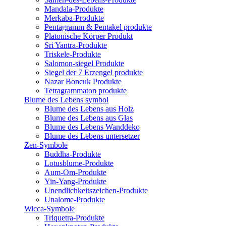
Mandala-Produkte
Merkaba-Produkte
Pentagramm & Pentakel produkte
Platonische Körper Produkt
Sri Yantra-Produkte
Triskele-Produkte
Salomon-siegel Produkte
Siegel der 7 Erzengel produkte
Nazar Boncuk Produkte
Tetragrammaton produkte
Blume des Lebens symbol​
Blume des Lebens aus Holz
Blume des Lebens aus Glas
Blume des Lebens Wanddeko
Blume des Lebens untersetzer
Zen-Symbole
Buddha-Produkte
Lotusblume-Produkte
Aum-Om-Produkte
Yin-Yang-Produkte
Unendlichkeitszeichen-Produkte
Unalome-Produkte
Wicca-Symbole
Triquetra-Produkte