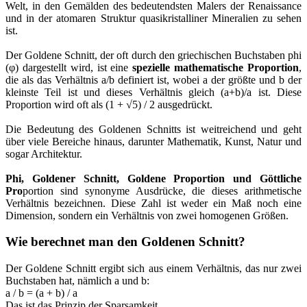
Welt, in den Gemälden des bedeutendsten Malers der Renaissance
und in der atomaren Struktur quasikristalliner Mineralien zu sehen
ist.
Der Goldene Schnitt, der oft durch den griechischen Buchstaben phi
(φ) dargestellt wird, ist eine
spezielle mathematische Proportion
,
die als das Verhältnis a/b definiert ist, wobei a der größte und b der
kleinste Teil ist und dieses Verhältnis gleich (a+b)/a ist. Diese
Proportion wird oft als (1 + √5) / 2 ausgedrückt.
Die Bedeutung des Goldenen Schnitts ist weitreichend und geht
über viele Bereiche hinaus, darunter Mathematik, Kunst, Natur und
sogar Architektur.
Phi, Goldener Schnitt, Goldene Proportion und Göttliche
Pro
portion sind synonyme Ausdrücke, die dieses arithmetische
Verhältnis bezeichnen. Diese Zahl ist weder ein Maß noch eine
Dimension, sondern ein Verhältnis von zwei homogenen Größen.
Wie berechnet man den Goldenen Schnitt?
Der Goldene Schnitt ergibt sich aus einem Verhältnis, das nur zwei
Buchstaben hat, nämlich a und b:
a / b = (a + b) / a
Das ist das Prinzip der Sparsamkeit.