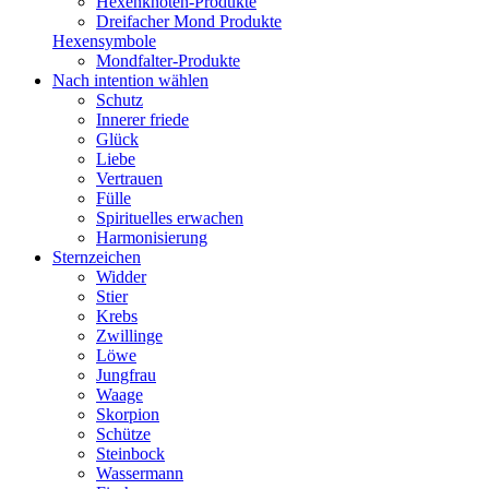
Hexenknoten-Produkte
Dreifacher Mond Produkte
Hexensymbole
Mondfalter-Produkte
Nach intention wählen
Schutz
Innerer friede
Glück
Liebe
Vertrauen
Fülle
Spirituelles erwachen
Harmonisierung
Sternzeichen
Widder
Stier
Krebs
Zwillinge
Löwe
Jungfrau
Waage
Skorpion
Schütze
Steinbock
Wassermann