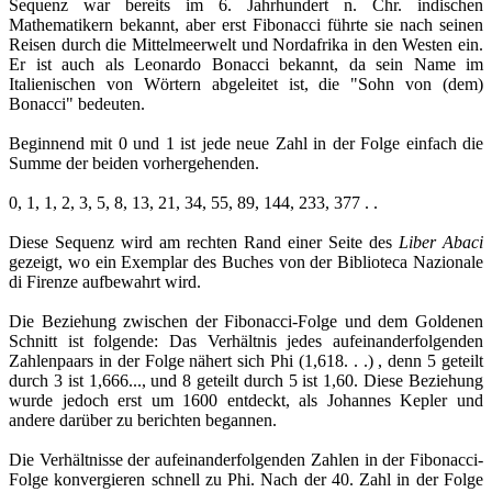
Sequenz war bereits im 6. Jahrhundert n. Chr. indischen
Mathematikern bekannt, aber erst Fibonacci führte sie nach seinen
Reisen durch die Mittelmeerwelt und Nordafrika in den Westen ein.
Er ist auch als Leonardo Bonacci bekannt, da sein Name im
Italienischen von Wörtern abgeleitet ist, die "Sohn von (dem)
Bonacci" bedeuten.
Beginnend mit 0 und 1 ist jede neue Zahl in der Folge einfach die
Summe der beiden vorhergehenden.
0, 1, 1, 2, 3, 5, 8, 13, 21, 34, 55, 89, 144, 233, 377 . .
Diese Sequenz wird am rechten Rand einer Seite des
Liber Abaci
gezeigt, wo ein Exemplar des Buches von der Biblioteca Nazionale
di Firenze aufbewahrt wird.
Die Beziehung zwischen der Fibonacci-Folge und dem Goldenen
Schnitt ist folgende: Das Verhältnis jedes aufeinanderfolgenden
Zahlenpaars in der Folge nähert sich Phi (1,618. . .) , denn 5 geteilt
durch 3 ist 1,666..., und 8 geteilt durch 5 ist 1,60. Diese Beziehung
wurde jedoch erst um 1600 entdeckt, als Johannes Kepler und
andere darüber zu berichten begannen.
Die Verhältnisse der aufeinanderfolgenden Zahlen in der Fibonacci-
Folge konvergieren schnell zu Phi. Nach der 40. Zahl in der Folge