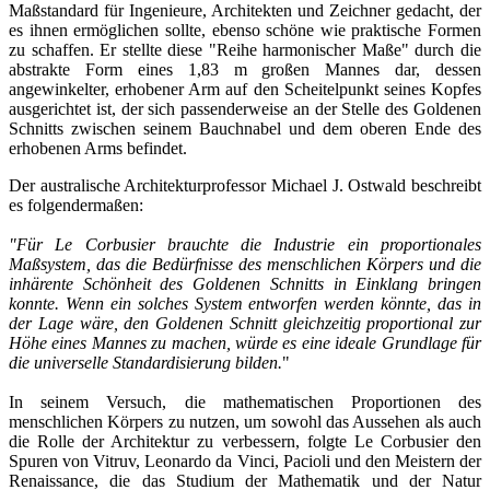
Maßstandard für Ingenieure, Architekten und Zeichner gedacht, der
es ihnen ermöglichen sollte, ebenso schöne wie praktische Formen
zu schaffen. Er stellte diese "Reihe harmonischer Maße" durch die
abstrakte Form eines 1,83 m großen Mannes dar, dessen
angewinkelter, erhobener Arm auf den Scheitelpunkt seines Kopfes
ausgerichtet ist, der sich passenderweise an der Stelle des Goldenen
Schnitts zwischen seinem Bauchnabel und dem oberen Ende des
erhobenen Arms befindet.
Der australische Architekturprofessor Michael J. Ostwald beschreibt
es folgendermaßen:
"Für Le Corbusier brauchte die Industrie ein proportionales
Maßsystem, das die Bedürfnisse des menschlichen Körpers und die
inhärente Schönheit des Goldenen Schnitts in Einklang bringen
konnte. Wenn ein solches System entworfen werden könnte, das in
der Lage wäre, den Goldenen Schnitt gleichzeitig proportional zur
Höhe eines Mannes zu machen, würde es eine ideale Grundlage für
die universelle Standardisierung bilden.
"
In seinem Versuch, die mathematischen Proportionen des
menschlichen Körpers zu nutzen, um sowohl das Aussehen als auch
die Rolle der Architektur zu verbessern, folgte Le Corbusier den
Spuren von Vitruv, Leonardo da Vinci, Pacioli und den Meistern der
Renaissance, die das Studium der Mathematik und der Natur