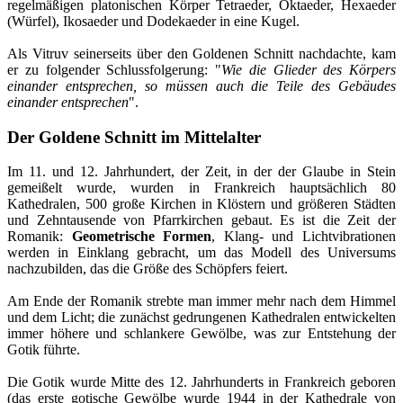
regelmäßigen platonischen Körper Tetraeder, Oktaeder, Hexaeder
(Würfel), Ikosaeder und Dodekaeder in eine Kugel.
Als Vitruv seinerseits über den Goldenen Schnitt nachdachte, kam
er zu folgender Schlussfolgerung: "
Wie die Glieder des Körpers
einander entsprechen, so müssen auch die Teile des Gebäudes
einander entsprechen
".
Der Goldene Schnitt im Mittelalter
Im 11. und 12. Jahrhundert, der Zeit, in der der Glaube in Stein
gemeißelt wurde, wurden in Frankreich hauptsächlich 80
Kathedralen, 500 große Kirchen in Klöstern und größeren Städten
und Zehntausende von Pfarrkirchen gebaut. Es ist die Zeit der
Romanik:
Geometrische Formen
, Klang- und Lichtvibrationen
werden in Einklang gebracht, um das Modell des Universums
nachzubilden, das die Größe des Schöpfers feiert.
Am Ende der Romanik strebte man immer mehr nach dem Himmel
und dem Licht; die zunächst gedrungenen Kathedralen entwickelten
immer höhere und schlankere Gewölbe, was zur Entstehung der
Gotik führte.
Die Gotik wurde Mitte des 12. Jahrhunderts in Frankreich geboren
(das erste gotische Gewölbe wurde 1944 in der Kathedrale von