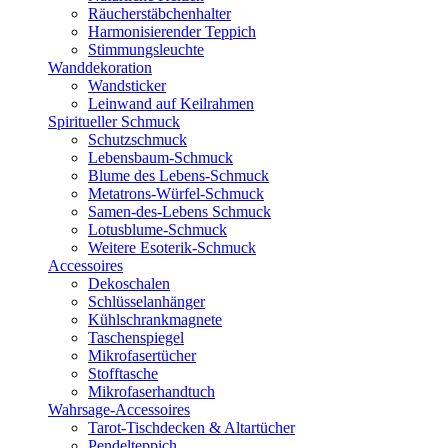
Räucherstäbchenhalter
Harmonisierender Teppich
Stimmungsleuchte
Wanddekoration
Wandsticker
Leinwand auf Keilrahmen
Spiritueller Schmuck
Schutzschmuck
Lebensbaum-Schmuck
Blume des Lebens-Schmuck
Metatrons-Würfel-Schmuck
Samen-des-Lebens Schmuck
Lotusblume-Schmuck
Weitere Esoterik-Schmuck
Accessoires
Dekoschalen
Schlüsselanhänger
Kühlschrankmagnete
Taschenspiegel
Mikrofasertücher
Stofftasche
Mikrofaserhandtuch
Wahrsage-Accessoires
Tarot-Tischdecken & Altartücher
Pendelteppich