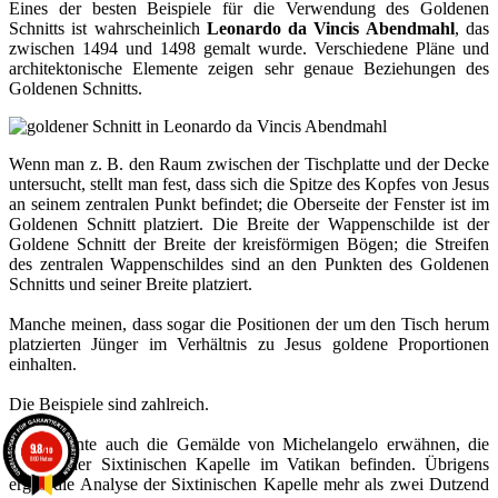
Eines der besten Beispiele für die Verwendung des Goldenen
Schnitts ist wahrscheinlich
Leonardo da Vincis Abendmahl
, das
zwischen 1494 und 1498 gemalt wurde. Verschiedene Pläne und
architektonische Elemente zeigen sehr genaue Beziehungen des
Goldenen Schnitts.
Wenn man z. B. den Raum zwischen der Tischplatte und der Decke
untersucht, stellt man fest, dass sich die Spitze des Kopfes von Jesus
an seinem zentralen Punkt befindet; die Oberseite der Fenster ist im
Goldenen Schnitt platziert. Die Breite der Wappenschilde ist der
Goldene Schnitt der Breite der kreisförmigen Bögen; die Streifen
des zentralen Wappenschildes sind an den Punkten des Goldenen
Schnitts und seiner Breite platziert.
Manche meinen, dass sogar die Positionen der um den Tisch herum
platzierten Jünger im Verhältnis zu Jesus goldene Proportionen
einhalten.
Die Beispiele sind zahlreich.
Man könnte auch die Gemälde von Michelangelo erwähnen, die
9.8
/10
860 Noten
sich in der Sixtinischen Kapelle im Vatikan befinden. Übrigens
ergab die Analyse der Sixtinischen Kapelle mehr als zwei Dutzend