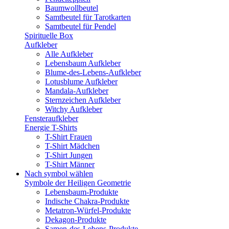
Baumwollbeutel
Samtbeutel für Tarotkarten
Samtbeutel für Pendel
Spirituelle Box
Aufkleber
Alle Aufkleber
Lebensbaum Aufkleber
Blume-des-Lebens-Aufkleber
Lotusblume Aufkleber
Mandala-Aufkleber
Sternzeichen Aufkleber
Witchy Aufkleber
Fensteraufkleber
Energie T-Shirts
T-Shirt Frauen
T-Shirt Mädchen
T-Shirt Jungen
T-Shirt Männer
Nach symbol wählen
Symbole der Heiligen Geometrie
Lebensbaum-Produkte
Indische Chakra-Produkte
Metatron-Würfel-Produkte
Dekagon-Produkte
Samen-des-Lebens-Produkte