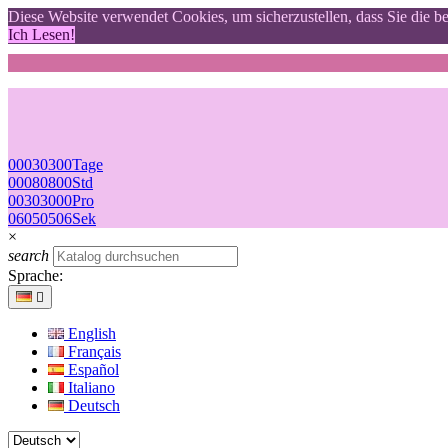
Diese Website verwendet Cookies, um sicherzustellen, dass Sie die b
Ich Lesen!
00
03
03
00
Tage
00
08
08
00
Std
00
30
30
00
Pro
05
04
04
05
Sek
×
search
Sprache:

English
Français
Español
Italiano
Deutsch