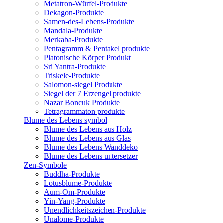
Metatron-Würfel-Produkte
Dekagon-Produkte
Samen-des-Lebens-Produkte
Mandala-Produkte
Merkaba-Produkte
Pentagramm & Pentakel produkte
Platonische Körper Produkt
Sri Yantra-Produkte
Triskele-Produkte
Salomon-siegel Produkte
Siegel der 7 Erzengel produkte
Nazar Boncuk Produkte
Tetragrammaton produkte
Blume des Lebens symbol​
Blume des Lebens aus Holz
Blume des Lebens aus Glas
Blume des Lebens Wanddeko
Blume des Lebens untersetzer
Zen-Symbole
Buddha-Produkte
Lotusblume-Produkte
Aum-Om-Produkte
Yin-Yang-Produkte
Unendlichkeitszeichen-Produkte
Unalome-Produkte