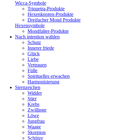
Wicca-Symbole
Triquetra-Produkte
Hexenknoten-Produkte
Dreifacher Mond Produkte
Hexensymbole
Mondfalter-Produkte
Nach intention wählen
Schutz
Innerer friede
Glück
Liebe
Vertrauen
Fülle
Spirituelles erwachen
Harmonisierung
Sternzeichen
Widder
Stier
Krebs
Zwillinge
Löwe
Jungfrau
Waage
Skorpion
Schütze