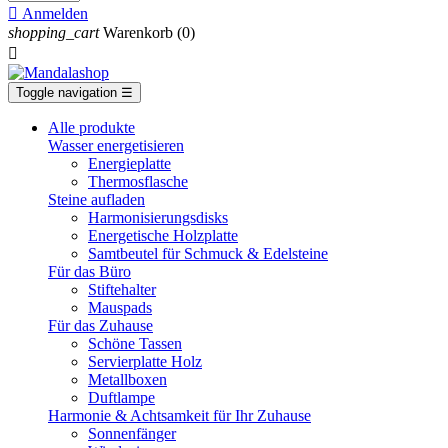

Anmelden
shopping_cart
Warenkorb
(0)

Toggle navigation
☰
Alle produkte
Wasser energetisieren
Energieplatte​
Thermosflasche
Steine aufladen
Harmonisierungsdisks
Energetische Holzplatte
Samtbeutel für Schmuck & Edelsteine
Für das Büro
Stiftehalter
Mauspads
Für das Zuhause
Schöne Tassen
Servierplatte Holz
Metallboxen
Duftlampe
Harmonie & Achtsamkeit für Ihr Zuhause
Sonnenfänger