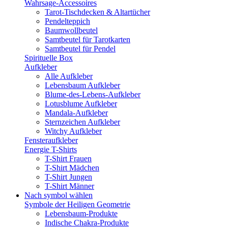
Wahrsage-Accessoires
Tarot-Tischdecken & Altartücher
Pendelteppich
Baumwollbeutel
Samtbeutel für Tarotkarten
Samtbeutel für Pendel
Spirituelle Box
Aufkleber
Alle Aufkleber
Lebensbaum Aufkleber
Blume-des-Lebens-Aufkleber
Lotusblume Aufkleber
Mandala-Aufkleber
Sternzeichen Aufkleber
Witchy Aufkleber
Fensteraufkleber
Energie T-Shirts
T-Shirt Frauen
T-Shirt Mädchen
T-Shirt Jungen
T-Shirt Männer
Nach symbol wählen
Symbole der Heiligen Geometrie
Lebensbaum-Produkte
Indische Chakra-Produkte