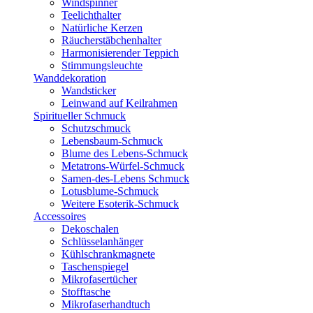
Windspinner
Teelichthalter
Natürliche Kerzen
Räucherstäbchenhalter
Harmonisierender Teppich
Stimmungsleuchte
Wanddekoration
Wandsticker
Leinwand auf Keilrahmen
Spiritueller Schmuck
Schutzschmuck
Lebensbaum-Schmuck
Blume des Lebens-Schmuck
Metatrons-Würfel-Schmuck
Samen-des-Lebens Schmuck
Lotusblume-Schmuck
Weitere Esoterik-Schmuck
Accessoires
Dekoschalen
Schlüsselanhänger
Kühlschrankmagnete
Taschenspiegel
Mikrofasertücher
Stofftasche
Mikrofaserhandtuch