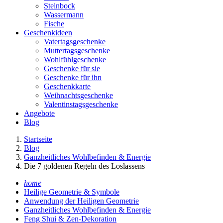
Steinbock
Wassermann
Fische
Geschenkideen
Vatertagsgeschenke
Muttertagsgeschenke
Wohlfühlgeschenke
Geschenke für sie
Geschenke für ihn
Geschenkkarte
Weihnachtsgeschenke
Valentinstagsgeschenke
Angebote
Blog
Startseite
Blog
Ganzheitliches Wohlbefinden & Energie
Die 7 goldenen Regeln des Loslassens
home
Heilige Geometrie & Symbole
Anwendung der Heiligen Geometrie
Ganzheitliches Wohlbefinden & Energie
Feng Shui & Zen-Dekoration