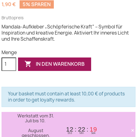
1,90 €
5% SPAREN
Bruttopreis
Mandala-Aufkleber „Schöpferische Kraft“ – Symbol für
Inspiration und kreative Energie. Aktiviert Ihr inneres Licht
und Ihre Schaffenskraft.
Menge

IN DEN WARENKORB
Your basket must contain at least 10,00 € of products
in order to get loyalty rewards.
Werkstatt vom 31.
Juli bis 10.
×
12
22
19
August
Std
Min
Sek
geschlossen.