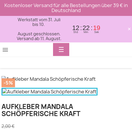
Kostenloser Versand für alle Bestellungen über 39 € in
Deutschland
Werkstatt vom 31. Juli
bis 10.
12
22
19
×
Std
Min
Sek
August geschlossen.
Versand ab 11. August.
Toggle
☰

navigation
-5%
AUFKLEBER MANDALA
SCHÖPFERISCHE KRAFT
2,00 €