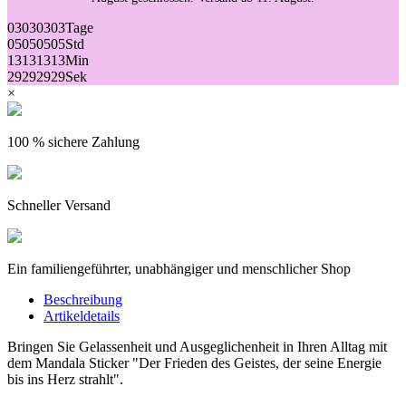
03
03
03
03
Tage
05
05
05
05
Std
13
13
13
13
Min
29
29
29
29
Sek
×
100 % sichere Zahlung
Schneller Versand
Ein familiengeführter, unabhängiger und menschlicher Shop
Beschreibung
Artikeldetails
Bringen Sie Gelassenheit und Ausgeglichenheit in Ihren Alltag mit
dem Mandala Sticker "Der Frieden des Geistes, der seine Energie
bis ins Herz strahlt".