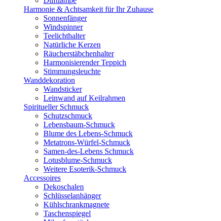
Duftlampe
Harmonie & Achtsamkeit für Ihr Zuhause
Sonnenfänger
Windspinner
Teelichthalter
Natürliche Kerzen
Räucherstäbchenhalter
Harmonisierender Teppich
Stimmungsleuchte
Wanddekoration
Wandsticker
Leinwand auf Keilrahmen
Spiritueller Schmuck
Schutzschmuck
Lebensbaum-Schmuck
Blume des Lebens-Schmuck
Metatrons-Würfel-Schmuck
Samen-des-Lebens Schmuck
Lotusblume-Schmuck
Weitere Esoterik-Schmuck
Accessoires
Dekoschalen
Schlüsselanhänger
Kühlschrankmagnete
Taschenspiegel