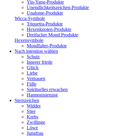
Yin-Yang-Produkte
Unendlichkeitszeichen-Produkte
Unalome-Produkte
Wicca-Symbole
Triquetra-Produkte
Hexenknoten-Produkte
Dreifacher Mond Produkte
Hexensymbole
Mondfalter-Produkte
Nach intention wählen
Schutz
Innerer friede
Glück
Liebe
Vertrauen
Fülle
Spirituelles erwachen
Harmonisierung
Sternzeichen
Widder
Stier
Krebs
Zwillinge
Löwe
Jungfrau