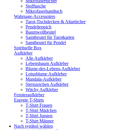
Mikrofasertücher
Stofftasche
Mikrofaserhandtuch
Wahrsage-Accessoires
Tarot-Tischdecken & Altartücher
Pendelteppich
Baumwollbeutel
Samtbeutel für Tarotkarten
Samtbeutel für Pendel
Spirituelle Box
Aufkleber
Alle Aufkleber
Lebensbaum Aufkleber
Blume-des-Lebens-Aufkleber
Lotusblume Aufkleber
Mandala-Aufkleber
Sternzeichen Aufkleber
Witchy Aufkleber
Fensteraufkleber
Energie T-Shirts
T-Shirt Frauen
T-Shirt Mädchen
T-Shirt Jungen
T-Shirt Männer
Nach symbol wählen