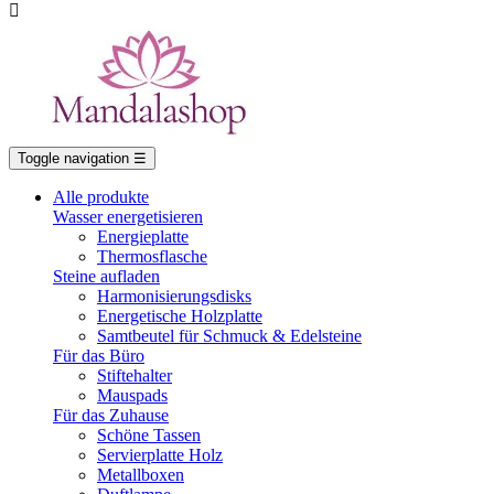

Toggle navigation
☰
Alle produkte
Wasser energetisieren
Energieplatte​
Thermosflasche
Steine aufladen
Harmonisierungsdisks
Energetische Holzplatte
Samtbeutel für Schmuck & Edelsteine
Für das Büro
Stiftehalter
Mauspads
Für das Zuhause
Schöne Tassen
Servierplatte Holz
Metallboxen