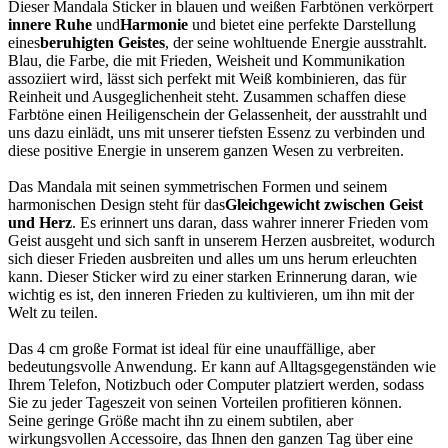
Dieser Mandala Sticker in blauen und weißen Farbtönen verkörpert
innere Ruhe
und
Harmonie
und bietet eine perfekte Darstellung
eines
beruhigten Geistes
, der seine wohltuende Energie ausstrahlt.
Blau, die Farbe, die mit Frieden, Weisheit und Kommunikation
assoziiert wird, lässt sich perfekt mit Weiß kombinieren, das für
Reinheit und Ausgeglichenheit steht. Zusammen schaffen diese
Farbtöne einen Heiligenschein der Gelassenheit, der ausstrahlt und
uns dazu einlädt, uns mit unserer tiefsten Essenz zu verbinden und
diese positive Energie in unserem ganzen Wesen zu verbreiten.
Das Mandala mit seinen symmetrischen Formen und seinem
harmonischen Design steht für das
Gleichgewicht zwischen Geist
und Herz
. Es erinnert uns daran, dass wahrer innerer Frieden vom
Geist ausgeht und sich sanft in unserem Herzen ausbreitet, wodurch
sich dieser Frieden ausbreiten und alles um uns herum erleuchten
kann. Dieser Sticker wird zu einer starken Erinnerung daran, wie
wichtig es ist, den inneren Frieden zu kultivieren, um ihn mit der
Welt zu teilen.
Das 4 cm große Format ist ideal für eine unauffällige, aber
bedeutungsvolle Anwendung. Er kann auf Alltagsgegenständen wie
Ihrem Telefon, Notizbuch oder Computer platziert werden, sodass
Sie zu jeder Tageszeit von seinen Vorteilen profitieren können.
Seine geringe Größe macht ihn zu einem subtilen, aber
wirkungsvollen Accessoire, das Ihnen den ganzen Tag über eine