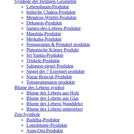
Symbole der Heiligen Geometrie
Lebensbaum-Produkte
Indische Chakra-Produkte
Metatron-Würfel-Produkte
Dekagon-Produkte
Samen-des-Lebens-Produkte
Mandala-Produkte
Merkaba-Produkte
Pentagramm & Pentakel produkte
Platonische Körper Produkt
Sri Yantra-Produkte
Triskele-Produkte
Salomon-siegel Produkte
Siegel der 7 Erzengel produkte
Nazar Boncuk Produkte
Tetragrammaton produkte
Blume des Lebens symbol​
Blume des Lebens aus Holz
Blume des Lebens aus Glas
Blume des Lebens Wanddeko
Blume des Lebens untersetzer
Zen-Symbole
Buddha-Produkte
Lotusblume-Produkte
Aum-Om-Produkte