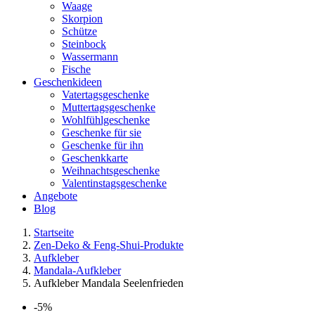
Waage
Skorpion
Schütze
Steinbock
Wassermann
Fische
Geschenkideen
Vatertagsgeschenke
Muttertagsgeschenke
Wohlfühlgeschenke
Geschenke für sie
Geschenke für ihn
Geschenkkarte
Weihnachtsgeschenke
Valentinstagsgeschenke
Angebote
Blog
Startseite
Zen-Deko & Feng-Shui-Produkte
Aufkleber
Mandala-Aufkleber
Aufkleber Mandala Seelenfrieden
-5%