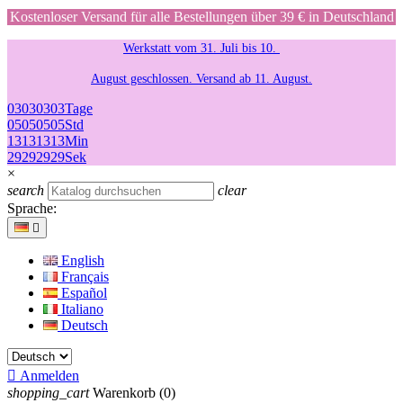
Kostenloser Versand für alle Bestellungen über 39 € in Deutschland
Werkstatt vom 31. Juli bis 10.
August geschlossen. Versand ab 11. August.
03
03
03
03
Tage
05
05
05
05
Std
13
13
13
13
Min
29
29
29
29
Sek
×
search
clear
Sprache:

English
Français
Español
Italiano
Deutsch

Anmelden
shopping_cart
Warenkorb
(0)