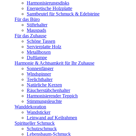
Harmonisierungsdisks
Energetische Holzplatte
Samtbeutel für Schmuck & Edelsteine
Für das Büro
Stiftehalter
Mauspads
Für das Zuhause
Schöne Tassen
Servierplatte Holz
Metallboxen
Duftlampe
Harmonie & Achtsamkeit für Ihr Zuhause
Sonnenfänger
Windspinner
Teelichthalter
Natürliche Kerzen
Räucherstäbchenhalter
Harmonisierender Teppich
Stimmungsleuchte
Wanddekoration
Wandsticker
Leinwand auf Keilrahmen
Spiritueller Schmuck
Schutzschmuck
Lebensbaum-Schmuck