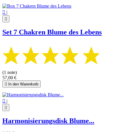

|

Set 7 Chakren Blume des Lebens
(1 note)
57,00 €

In den Warenkorb

|

Harmonisierungsdisk Blume...