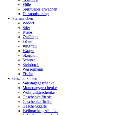
Fülle
Spirituelles erwachen
Harmonisierung
Sternzeichen
Widder
Stier
Krebs
Zwillinge
Löwe
Jungfrau
Waage
Skorpion
Schütze
Steinbock
Wassermann
Fische
Geschenkideen
Vatertagsgeschenke
Muttertagsgeschenke
Wohlfühlgeschenke
Geschenke für sie
Geschenke für ihn
Geschenkkarte
Weihnachtsgeschenke