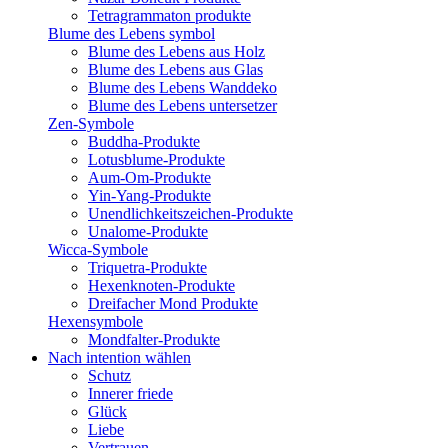
Tetragrammaton produkte
Blume des Lebens symbol​
Blume des Lebens aus Holz
Blume des Lebens aus Glas
Blume des Lebens Wanddeko
Blume des Lebens untersetzer
Zen-Symbole
Buddha-Produkte
Lotusblume-Produkte
Aum-Om-Produkte
Yin-Yang-Produkte
Unendlichkeitszeichen-Produkte
Unalome-Produkte
Wicca-Symbole
Triquetra-Produkte
Hexenknoten-Produkte
Dreifacher Mond Produkte
Hexensymbole
Mondfalter-Produkte
Nach intention wählen
Schutz
Innerer friede
Glück
Liebe
Vertrauen