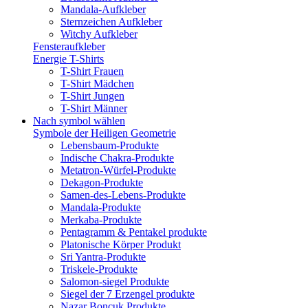
Mandala-Aufkleber
Sternzeichen Aufkleber
Witchy Aufkleber
Fensteraufkleber
Energie T-Shirts
T-Shirt Frauen
T-Shirt Mädchen
T-Shirt Jungen
T-Shirt Männer
Nach symbol wählen
Symbole der Heiligen Geometrie
Lebensbaum-Produkte
Indische Chakra-Produkte
Metatron-Würfel-Produkte
Dekagon-Produkte
Samen-des-Lebens-Produkte
Mandala-Produkte
Merkaba-Produkte
Pentagramm & Pentakel produkte
Platonische Körper Produkt
Sri Yantra-Produkte
Triskele-Produkte
Salomon-siegel Produkte
Siegel der 7 Erzengel produkte
Nazar Boncuk Produkte