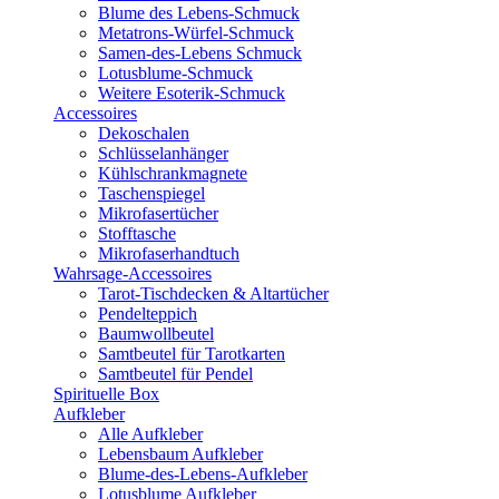
Blume des Lebens-Schmuck
Metatrons-Würfel-Schmuck
Samen-des-Lebens Schmuck
Lotusblume-Schmuck
Weitere Esoterik-Schmuck
Accessoires
Dekoschalen
Schlüsselanhänger
Kühlschrankmagnete
Taschenspiegel
Mikrofasertücher
Stofftasche
Mikrofaserhandtuch
Wahrsage-Accessoires
Tarot-Tischdecken & Altartücher
Pendelteppich
Baumwollbeutel
Samtbeutel für Tarotkarten
Samtbeutel für Pendel
Spirituelle Box
Aufkleber
Alle Aufkleber
Lebensbaum Aufkleber
Blume-des-Lebens-Aufkleber
Lotusblume Aufkleber