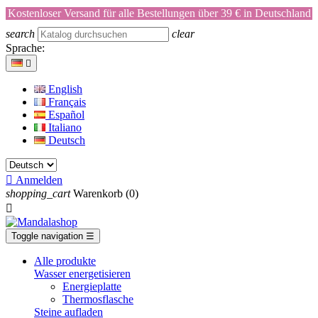
Kostenloser Versand für alle Bestellungen über 39 € in Deutschland
search
clear
Sprache:

English
Français
Español
Italiano
Deutsch

Anmelden
shopping_cart
Warenkorb
(0)

Toggle navigation
☰
Alle produkte
Wasser energetisieren
Energieplatte​
Thermosflasche
Steine aufladen