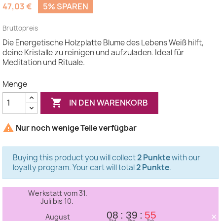
47,03 €
5% SPAREN
Bruttopreis
Die Energetische Holzplatte Blume des Lebens Weiß hilft,
deine Kristalle zu reinigen und aufzuladen. Ideal für
Meditation und Rituale.
Menge

IN DEN WARENKORB

Nur noch wenige Teile verfügbar
Buying this product you will collect
2 Punkte
with our
loyalty program. Your cart will total
2 Punkte
.
Werkstatt vom 31.
Juli bis 10.
×
08
39
54
August