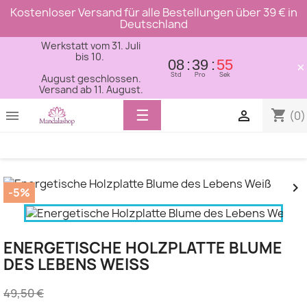
Kostenloser Versand für alle Bestellungen über 39 € in
Deutschland
Werkstatt vom 31. Juli
bis 10.
08
39
54
×
Std
Pro
Sek
August geschlossen.
Versand ab 11. August.
Toggle
☰
shopping_cart


(0)
navigation


-5%
ENERGETISCHE HOLZPLATTE BLUME
DES LEBENS WEISS
49,50 €