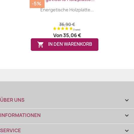
-5%
Energetische Holzplatte...
36,90 €
Von
35,06 €

IN DEN WARENKORB
ÜBER UNS

INFORMATIONEN

SERVICE
