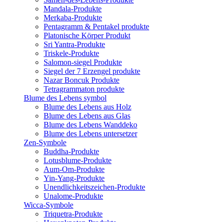
Mandala-Produkte
Merkaba-Produkte
Pentagramm & Pentakel produkte
Platonische Körper Produkt
Sri Yantra-Produkte
Triskele-Produkte
Salomon-siegel Produkte
Siegel der 7 Erzengel produkte
Nazar Boncuk Produkte
Tetragrammaton produkte
Blume des Lebens symbol​
Blume des Lebens aus Holz
Blume des Lebens aus Glas
Blume des Lebens Wanddeko
Blume des Lebens untersetzer
Zen-Symbole
Buddha-Produkte
Lotusblume-Produkte
Aum-Om-Produkte
Yin-Yang-Produkte
Unendlichkeitszeichen-Produkte
Unalome-Produkte
Wicca-Symbole
Triquetra-Produkte