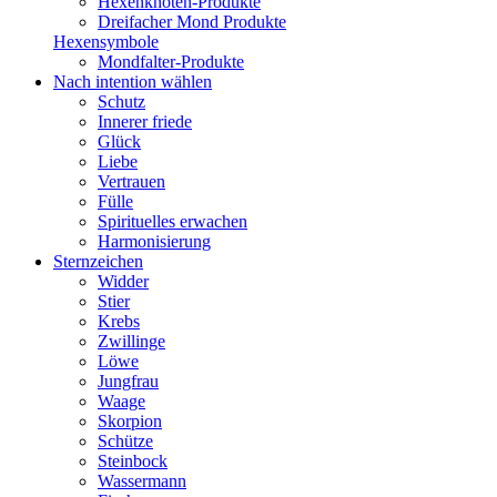
Hexenknoten-Produkte
Dreifacher Mond Produkte
Hexensymbole
Mondfalter-Produkte
Nach intention wählen
Schutz
Innerer friede
Glück
Liebe
Vertrauen
Fülle
Spirituelles erwachen
Harmonisierung
Sternzeichen
Widder
Stier
Krebs
Zwillinge
Löwe
Jungfrau
Waage
Skorpion
Schütze
Steinbock
Wassermann