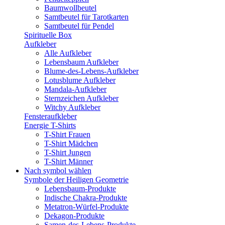
Baumwollbeutel
Samtbeutel für Tarotkarten
Samtbeutel für Pendel
Spirituelle Box
Aufkleber
Alle Aufkleber
Lebensbaum Aufkleber
Blume-des-Lebens-Aufkleber
Lotusblume Aufkleber
Mandala-Aufkleber
Sternzeichen Aufkleber
Witchy Aufkleber
Fensteraufkleber
Energie T-Shirts
T-Shirt Frauen
T-Shirt Mädchen
T-Shirt Jungen
T-Shirt Männer
Nach symbol wählen
Symbole der Heiligen Geometrie
Lebensbaum-Produkte
Indische Chakra-Produkte
Metatron-Würfel-Produkte
Dekagon-Produkte
Samen-des-Lebens-Produkte