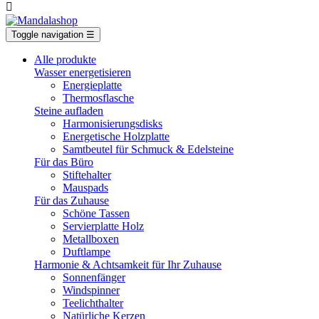

Toggle navigation
☰
Alle produkte
Wasser energetisieren
Energieplatte​
Thermosflasche
Steine aufladen
Harmonisierungsdisks
Energetische Holzplatte
Samtbeutel für Schmuck & Edelsteine
Für das Büro
Stiftehalter
Mauspads
Für das Zuhause
Schöne Tassen
Servierplatte Holz
Metallboxen
Duftlampe
Harmonie & Achtsamkeit für Ihr Zuhause
Sonnenfänger
Windspinner
Teelichthalter
Natürliche Kerzen