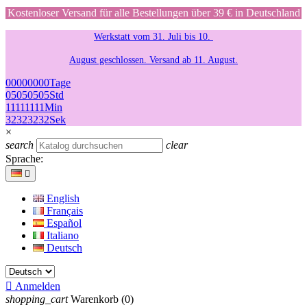
Kostenloser Versand für alle Bestellungen über 39 € in Deutschland
Werkstatt vom 31. Juli bis 10.
August geschlossen. Versand ab 11. August.
00
00
00
00
Tage
05
05
05
05
Std
11
11
11
11
Min
32
32
32
32
Sek
×
search
clear
Sprache:

English
Français
Español
Italiano
Deutsch

Anmelden
shopping_cart
Warenkorb
(0)