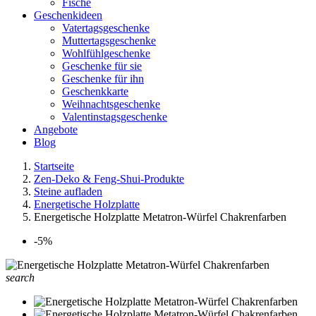
Fische
Geschenkideen
Vatertagsgeschenke
Muttertagsgeschenke
Wohlfühlgeschenke
Geschenke für sie
Geschenke für ihn
Geschenkkarte
Weihnachtsgeschenke
Valentinstagsgeschenke
Angebote
Blog
Startseite
Zen-Deko & Feng-Shui-Produkte
Steine aufladen
Energetische Holzplatte
Energetische Holzplatte Metatron-Würfel Chakrenfarben
-5%
search