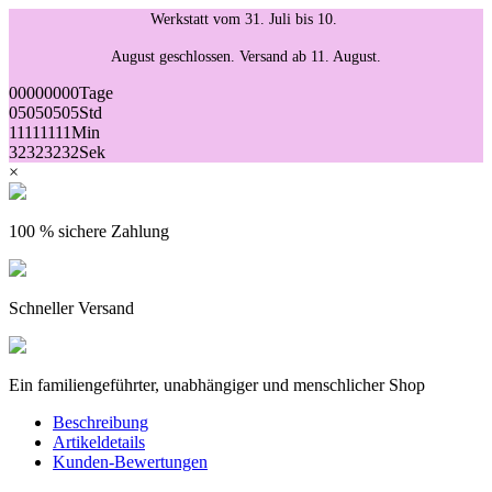
Werkstatt vom 31. Juli bis 10.
August geschlossen. Versand ab 11. August.
00
00
00
00
Tage
05
05
05
05
Std
11
11
11
11
Min
32
32
32
32
Sek
×
100 % sichere Zahlung
Schneller Versand
Ein familiengeführter, unabhängiger und menschlicher Shop
Beschreibung
Artikeldetails
Kunden-Bewertungen