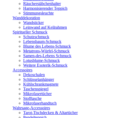
Räucherstäbchenhalter
Harmonisierender Teppich
Stimmungsleuchte
Wanddekoration
Wandsticker
Leinwand auf Keilrahmen
Spiritueller Schmuck
Schutzschmuck
Lebensbaum-Schmuck
Blume des Lebens-Schmuck
Metatrons-Würfel-Schmuck
Samen-des-Lebens Schmuck
Lotusblume-Schmuck
Weitere Esoterik-Schmuck
Accessoires
Dekoschalen
Schlüsselanhänger
Kühlschrankmagnete
Taschenspiegel
Mikrofasertücher
Stofftasche
Mikrofaserhandtuch
Wahrsage-Accessoires
Tarot-Tischdecken & Altartücher
Pendelteppich