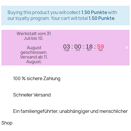
Buying this product you will collect
1.50 Punkte
with
our loyalty program. Your cart will total
1.50 Punkte
.
Werkstatt vom 31.
Juli bis 10.
×
03
00
18
59
August
Tage
Std
Min
Sek
geschlossen.
Versand ab 11.
August.
100 % sichere Zahlung
Schneller Versand
Ein familiengeführter, unabhängiger und menschlicher
Shop