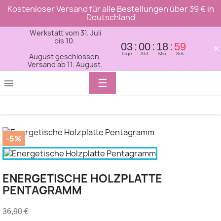
Kostenloser Versand für alle Bestellungen über 39 € in
Deutschland
Werkstatt vom 31. Juli
bis 10.
03
00
18
59
×
Tage
Std
Min
Sek
August geschlossen.
Versand ab 11. August.
Toggle
☰

navigation
-5%
ENERGETISCHE HOLZPLATTE
PENTAGRAMM
36,90 €