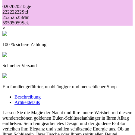
02
02
02
02
Tage
22
22
22
22
Std
25
25
25
25
Min
59
59
59
59
Sek
×
100 % sichere Zahlung
Schneller Versand
Ein familiengeführter, unabhängiger und menschlicher Shop
Beschreibung
Artikeldetails
Lassen Sie die Magie der Nacht und Ihre innere Weisheit mit diesem
wunderschönen goldenen Eulen-Schlüsselanhänger in Ihren Alltag
einfließen. Sein fein gearbeitetes Design und der goldene Farbton
verleihen ihm Eleganz und strahlen schützende Energie aus. Ob an
Ihren Schlüsseln, Ihrer Tasche oder Ihrem spirituellen Beutel –