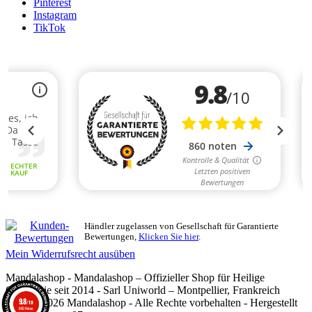
Pinterest
Instagram
TikTok
Händler zugelassen von Gesellschaft für Garantierte
Bewertungen,
Klicken Sie hier
.
Mein Widerrufsrecht ausüben
Mandalashop - Mandalashop – Offizieller Shop für Heilige
Geometrie seit 2014 - Sarl Uniworld – Montpellier, Frankreich
9.8
©2014–2026 Mandalashop - Alle Rechte vorbehalten - Hergestellt
/10
860 Noten