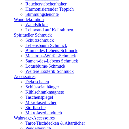
Räucherstäbchenhalter
Harmonisierender Teppich
Stimmungsleuchte
Wanddekoration
Wandsticker
Leinwand auf Keilrahmen
Spiritueller Schmuck
Schutzschmuck
Lebensbaum-Schmuck
Blume des Lebens-Schmuck
Metatrons-Würfel-Schmuck
Samen-des-Lebens Schmuck
Lotusblume-Schmuck
Weitere Esoterik-Schmuck
Accessoires
Dekoschalen
Schlüsselanhänger
Kühlschrankmagnete
Taschenspiegel
Mikrofasertücher
Stofftasche
Mikrofaserhandtuch
Wahrsage-Accessoires
Tarot-Tischdecken & Altartücher
Pendelteppich