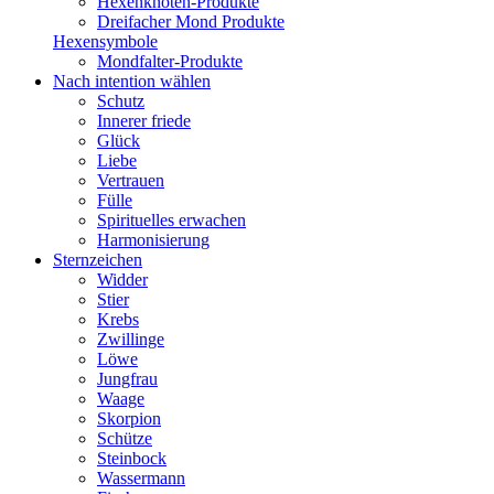
Hexenknoten-Produkte
Dreifacher Mond Produkte
Hexensymbole
Mondfalter-Produkte
Nach intention wählen
Schutz
Innerer friede
Glück
Liebe
Vertrauen
Fülle
Spirituelles erwachen
Harmonisierung
Sternzeichen
Widder
Stier
Krebs
Zwillinge
Löwe
Jungfrau
Waage
Skorpion
Schütze
Steinbock
Wassermann