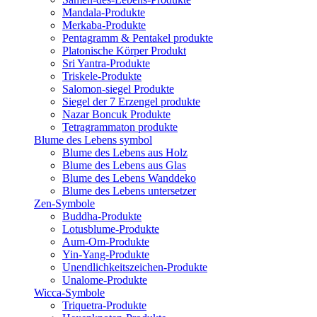
Mandala-Produkte
Merkaba-Produkte
Pentagramm & Pentakel produkte
Platonische Körper Produkt
Sri Yantra-Produkte
Triskele-Produkte
Salomon-siegel Produkte
Siegel der 7 Erzengel produkte
Nazar Boncuk Produkte
Tetragrammaton produkte
Blume des Lebens symbol​
Blume des Lebens aus Holz
Blume des Lebens aus Glas
Blume des Lebens Wanddeko
Blume des Lebens untersetzer
Zen-Symbole
Buddha-Produkte
Lotusblume-Produkte
Aum-Om-Produkte
Yin-Yang-Produkte
Unendlichkeitszeichen-Produkte
Unalome-Produkte
Wicca-Symbole
Triquetra-Produkte