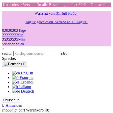
Kostenloser Versand für alle Bestellungen über 39 € in Deutschland
Werkstatt vom 31. Juli bis 10.
August geschlossen. Versand ab 11. August.
02
02
02
02
Tage
22
22
22
22
Std
25
25
25
25
Min
59
59
59
59
Sek
×
search
clear
Sprache:

English
Français
Español
Italiano
Deutsch

Anmelden
shopping_cart
Warenkorb
(0)