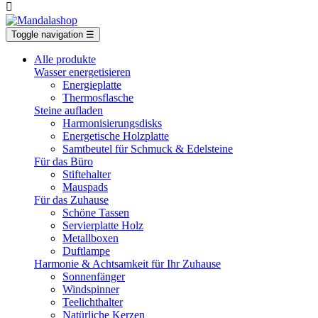

Toggle navigation
☰
Alle produkte
Wasser energetisieren
Energieplatte​
Thermosflasche
Steine aufladen
Harmonisierungsdisks
Energetische Holzplatte
Samtbeutel für Schmuck & Edelsteine
Für das Büro
Stiftehalter
Mauspads
Für das Zuhause
Schöne Tassen
Servierplatte Holz
Metallboxen
Duftlampe
Harmonie & Achtsamkeit für Ihr Zuhause
Sonnenfänger
Windspinner
Teelichthalter
Natürliche Kerzen