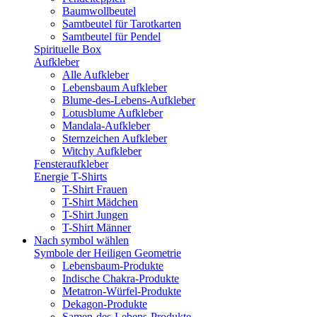
Baumwollbeutel
Samtbeutel für Tarotkarten
Samtbeutel für Pendel
Spirituelle Box
Aufkleber
Alle Aufkleber
Lebensbaum Aufkleber
Blume-des-Lebens-Aufkleber
Lotusblume Aufkleber
Mandala-Aufkleber
Sternzeichen Aufkleber
Witchy Aufkleber
Fensteraufkleber
Energie T-Shirts
T-Shirt Frauen
T-Shirt Mädchen
T-Shirt Jungen
T-Shirt Männer
Nach symbol wählen
Symbole der Heiligen Geometrie
Lebensbaum-Produkte
Indische Chakra-Produkte
Metatron-Würfel-Produkte
Dekagon-Produkte
Samen-des-Lebens-Produkte