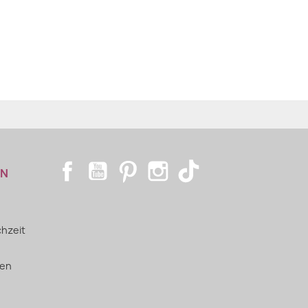
Facebook
YouTube
Pinterest
Instagram
TikTok
EN
hzeit
ien