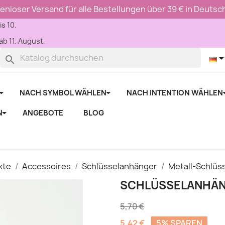
enloser Versand für alle Bestellungen über 39 € in Deutsc
is 10.
b 11. August.
search
NACH SYMBOL WÄHLEN
NACH INTENTION WÄHLEN
N
ANGEBOTE
BLOG
kte
Accessoires
Schlüsselanhänger
Metall-Schlüs
SCHLÜSSELANHÄN
5,70 €
5,42 €
5% SPAREN