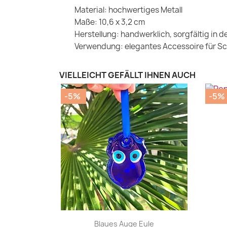
Material: hochwertiges Metall
Maße: 10,6 x 3,2 cm
Herstellung: handwerklich, sorgfältig in de
Verwendung: elegantes Accessoire für Schl
VIELLEICHT GEFÄLLT IHNEN AUCH
-5%
-5%
|


Blaues Auge Eule