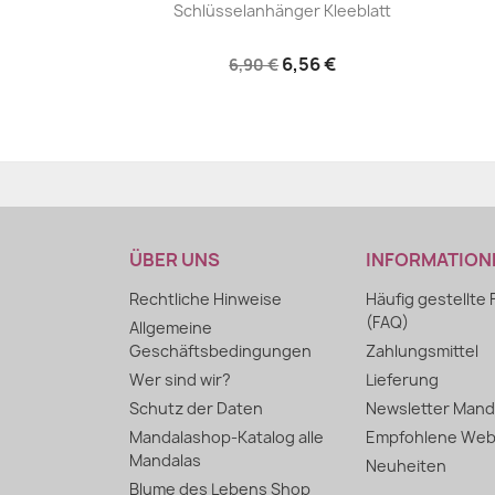
|


Schlüsselanhänger Kleeblatt
6,56 €
6,90 €
ÜBER UNS
INFORMATION
Rechtliche Hinweise
Häufig gestellte
(FAQ)
Allgemeine
Geschäftsbedingungen
Zahlungsmittel
Wer sind wir?
Lieferung
Schutz der Daten
Newsletter Mand
Mandalashop-Katalog alle
Empfohlene Web
Mandalas
Neuheiten
Blume des Lebens Shop