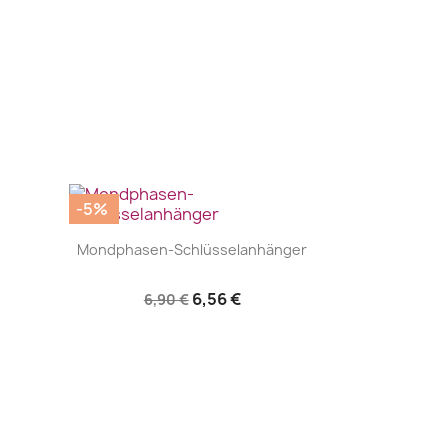
-5%
|


Mondphasen-Schlüsselanhänger
6,56 €
6,90 €