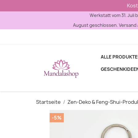
Kost
Werkstatt vom 31. Juli b
August geschlossen. Versand a
ALLE PRODUKTE
GESCHENKIDEE
Startseite
Zen-Deko & Feng-Shui-Produ
-5%