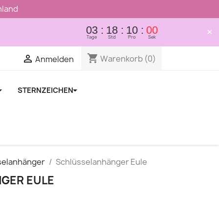
hland
03
18
09
59
×
Tage
Std
Pro
Sek

shopping_cart

Warenkorb
(0)
Anmelden
STERNZEICHEN
selanhänger
Schlüsselanhänger Eule
GER EULE