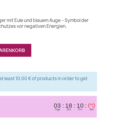
ger mit Eule und blauem Auge – Symbol der
Schutzes vor negativen Energien.
WARENKORB
t least 10,00 € of products in order to get
×
03
18
09
59
Tage
Std
Pro
Sek