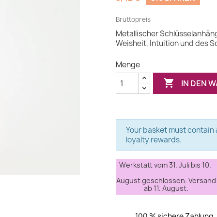
Bruttopreis
Metallischer Schlüsselanhän
Weisheit, Intuition und des 
Menge

IN DEN 
Your basket must contain a
loyalty rewards.
Werkstatt vom 31. Juli bis 10.
August geschlossen. Versand
ab 11. August.
100 % sichere Zahlung