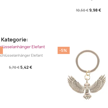
9,98 €
10,50 €
n Kategorie:
%
-5%
|


Schlüsselanhänger Elefant
5,42 €
5,70 €