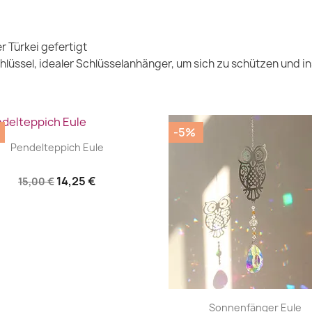
r Türkei gefertigt
üssel, idealer Schlüsselanhänger, um sich zu schützen und ins
-5%
|


Pendelteppich Eule
14,25 €
15,00 €
|


Sonnenfänger Eule