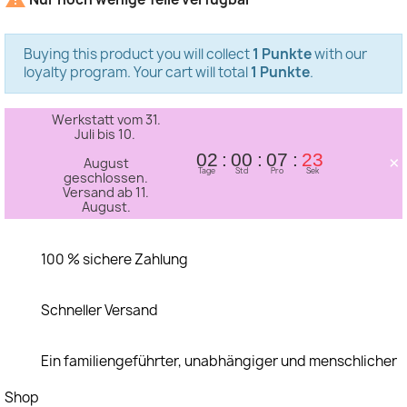
Buying this product you will collect
1 Punkte
with our
loyalty program. Your cart will total
1 Punkte
.
Werkstatt vom 31.
Juli bis 10.
×
02
00
07
23
August
Tage
Std
Pro
Sek
geschlossen.
Versand ab 11.
August.
100 % sichere Zahlung
Schneller Versand
Ein familiengeführter, unabhängiger und menschlicher
Shop