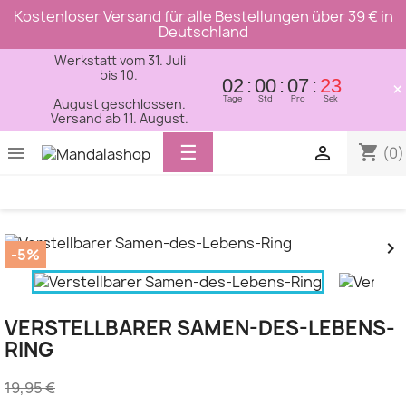
Kostenloser Versand für alle Bestellungen über 39 € in
Deutschland
Werkstatt vom 31. Juli
bis 10.
02
00
07
23
×
Tage
Std
Pro
Sek
August geschlossen.
Versand ab 11. August.
Toggle
☰
shopping_cart


(0)
navigation


-5%
VERSTELLBARER SAMEN-DES-LEBENS-
RING
19,95 €