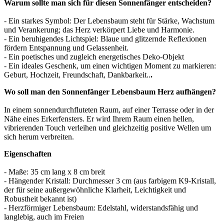
Warum sollte man sich für diesen Sonnenfänger entscheiden?
- Ein starkes Symbol: Der Lebensbaum steht für Stärke, Wachstum
und Verankerung; das Herz verkörpert Liebe und Harmonie.
- Ein beruhigendes Lichtspiel: Blaue und glitzernde Reflexionen
fördern Entspannung und Gelassenheit.
- Ein poetisches und zugleich energetisches Deko-Objekt
- Ein ideales Geschenk, um einen wichtigen Moment zu markieren:
Geburt, Hochzeit, Freundschaft, Dankbarkeit..
.
Wo soll man den Sonnenfänger Lebensbaum Herz aufhängen?
In einem sonnendurchfluteten Raum, auf einer Terrasse oder in der
Nähe eines Erkerfensters. Er wird Ihrem Raum einen hellen,
vibrierenden Touch verleihen und gleichzeitig positive Wellen um
sich herum verbreiten.
Eigenschaften
- Maße: 35 cm lang x 8 cm breit
- Hängender Kristall: Durchmesser 3 cm (aus farbigem K9-Kristall,
der für seine außergewöhnliche Klarheit, Leichtigkeit und
Robustheit bekannt ist)
- Herzförmiger Lebensbaum: Edelstahl, widerstandsfähig und
langlebig, auch im Freien