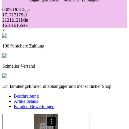
August geschlossen. Versand ab 11. August.
03
03
03
03
Tage
17
17
17
17
Std
21
21
21
21
Min
16
16
16
16
Sek
×
100 % sichere Zahlung
Schneller Versand
(2 Bewertungen)
Ein familiengeführter, unabhängiger und menschlicher Shop
Beschreibung
Artikeldetails
Kunden-Bewertungen