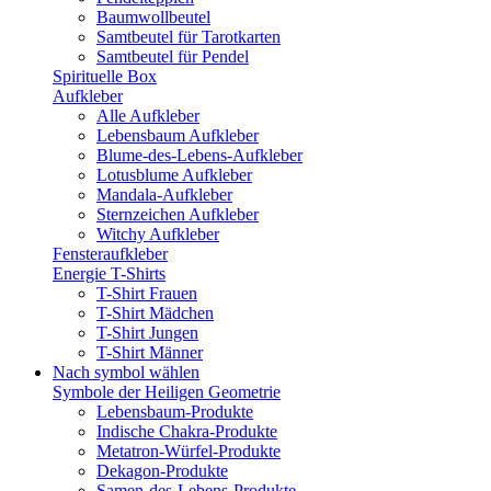
Baumwollbeutel
Samtbeutel für Tarotkarten
Samtbeutel für Pendel
Spirituelle Box
Aufkleber
Alle Aufkleber
Lebensbaum Aufkleber
Blume-des-Lebens-Aufkleber
Lotusblume Aufkleber
Mandala-Aufkleber
Sternzeichen Aufkleber
Witchy Aufkleber
Fensteraufkleber
Energie T-Shirts
T-Shirt Frauen
T-Shirt Mädchen
T-Shirt Jungen
T-Shirt Männer
Nach symbol wählen
Symbole der Heiligen Geometrie
Lebensbaum-Produkte
Indische Chakra-Produkte
Metatron-Würfel-Produkte
Dekagon-Produkte
Samen-des-Lebens-Produkte