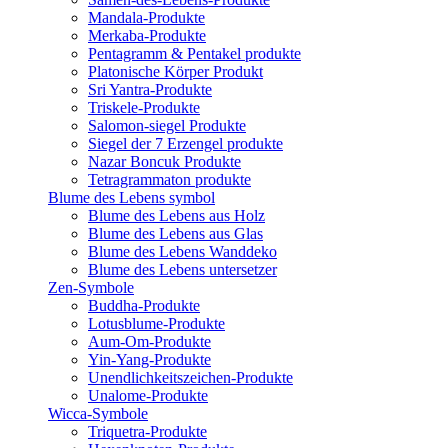
Mandala-Produkte
Merkaba-Produkte
Pentagramm & Pentakel produkte
Platonische Körper Produkt
Sri Yantra-Produkte
Triskele-Produkte
Salomon-siegel Produkte
Siegel der 7 Erzengel produkte
Nazar Boncuk Produkte
Tetragrammaton produkte
Blume des Lebens symbol​
Blume des Lebens aus Holz
Blume des Lebens aus Glas
Blume des Lebens Wanddeko
Blume des Lebens untersetzer
Zen-Symbole
Buddha-Produkte
Lotusblume-Produkte
Aum-Om-Produkte
Yin-Yang-Produkte
Unendlichkeitszeichen-Produkte
Unalome-Produkte
Wicca-Symbole
Triquetra-Produkte