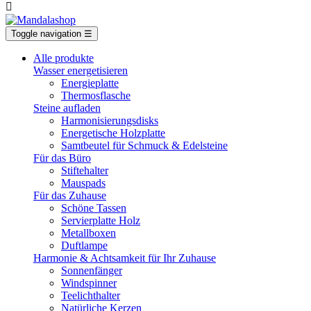

Toggle navigation
☰
Alle produkte
Wasser energetisieren
Energieplatte​
Thermosflasche
Steine aufladen
Harmonisierungsdisks
Energetische Holzplatte
Samtbeutel für Schmuck & Edelsteine
Für das Büro
Stiftehalter
Mauspads
Für das Zuhause
Schöne Tassen
Servierplatte Holz
Metallboxen
Duftlampe
Harmonie & Achtsamkeit für Ihr Zuhause
Sonnenfänger
Windspinner
Teelichthalter
Natürliche Kerzen