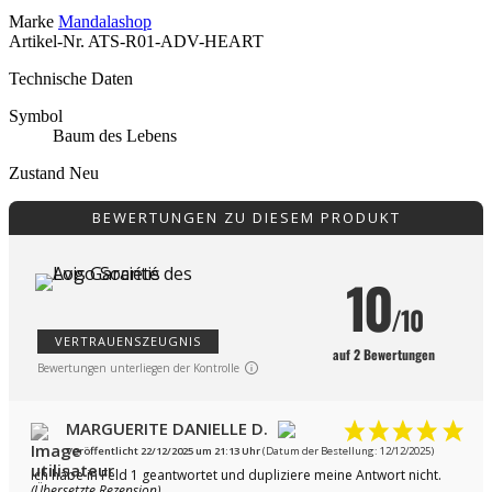
Marke
Mandalashop
Artikel-Nr.
ATS-R01-ADV-HEART
Technische Daten
Symbol
Baum des Lebens
Zustand
Neu
BEWERTUNGEN ZU DIESEM PRODUKT
10
/10
VERTRAUENSZEUGNIS
auf 2 Bewertungen
Bewertungen unterliegen der Kontrolle
MARGUERITE DANIELLE D.
Veröffentlicht 22/12/2025 um 21:13 Uhr
(Datum der Bestellung: 12/12/2025)
Ich habe in Feld 1 geantwortet und dupliziere meine Antwort nicht.
(Übersetzte Rezension)