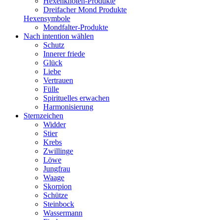
Hexenknoten-Produkte
Dreifacher Mond Produkte
Hexensymbole
Mondfalter-Produkte
Nach intention wählen
Schutz
Innerer friede
Glück
Liebe
Vertrauen
Fülle
Spirituelles erwachen
Harmonisierung
Sternzeichen
Widder
Stier
Krebs
Zwillinge
Löwe
Jungfrau
Waage
Skorpion
Schütze
Steinbock
Wassermann