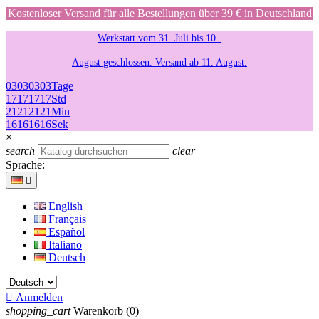
Kostenloser Versand für alle Bestellungen über 39 € in Deutschland
Werkstatt vom 31. Juli bis 10.
August geschlossen. Versand ab 11. August.
03
03
03
03
Tage
17
17
17
17
Std
21
21
21
21
Min
16
16
16
16
Sek
×
search
clear
Sprache:

English
Français
Español
Italiano
Deutsch

Anmelden
shopping_cart
Warenkorb
(0)