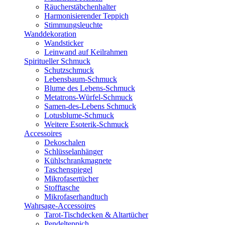
Räucherstäbchenhalter
Harmonisierender Teppich
Stimmungsleuchte
Wanddekoration
Wandsticker
Leinwand auf Keilrahmen
Spiritueller Schmuck
Schutzschmuck
Lebensbaum-Schmuck
Blume des Lebens-Schmuck
Metatrons-Würfel-Schmuck
Samen-des-Lebens Schmuck
Lotusblume-Schmuck
Weitere Esoterik-Schmuck
Accessoires
Dekoschalen
Schlüsselanhänger
Kühlschrankmagnete
Taschenspiegel
Mikrofasertücher
Stofftasche
Mikrofaserhandtuch
Wahrsage-Accessoires
Tarot-Tischdecken & Altartücher
Pendelteppich