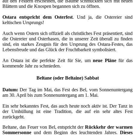
auf den Feldern erscheinen, die Bäume schmückten sich mit neuen
Blättern und die Knospen begannen sich zu öffnen.
Ostara entspricht dem Osterfest
. Und ja, die Ostereier sind
keltischen Ursprungs!
Auch wenn Ostern sich offiziell als christliches Fest präsentiert, sind
die Ostereier und Osterhasen, die in unserer Zeit überall zu finden
sind, ein starkes Zeugnis für den Ursprung des Ostara-Festes, das
Lebensfreude und das Glück der Fruchtbarkeit symbolisiert.
An Ostara ist die perfekte Zeit für Sie, um
neue Pläne
für das
kommende Jahr zu schmieden.
Beltane (oder Beltaine) Sabbat
Datum:
Der Tag im Mai, das Fest des Bel, vom Sonnenuntergang
am 30. April bis zum Sonnenuntergang am 1. Mai.
Ein sehr bekanntes Fest, das auch heute noch aktiv ist. Der Tanz in
der Umhüllung ist eine Tradition, die auf ein sehr altes Fest
zurückgeht.
Beltane, das Feuer von Bel, entspricht der
Rückkehr der warmen
Sommersonne
und dem Beginn des leuchtenden Jahres.
Dieses