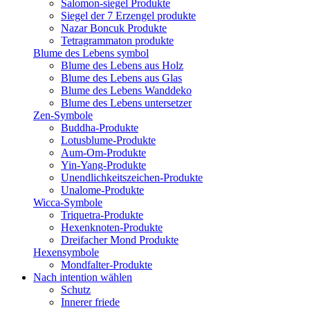
Salomon-siegel Produkte
Siegel der 7 Erzengel produkte
Nazar Boncuk Produkte
Tetragrammaton produkte
Blume des Lebens symbol​
Blume des Lebens aus Holz
Blume des Lebens aus Glas
Blume des Lebens Wanddeko
Blume des Lebens untersetzer
Zen-Symbole
Buddha-Produkte
Lotusblume-Produkte
Aum-Om-Produkte
Yin-Yang-Produkte
Unendlichkeitszeichen-Produkte
Unalome-Produkte
Wicca-Symbole
Triquetra-Produkte
Hexenknoten-Produkte
Dreifacher Mond Produkte
Hexensymbole
Mondfalter-Produkte
Nach intention wählen
Schutz
Innerer friede