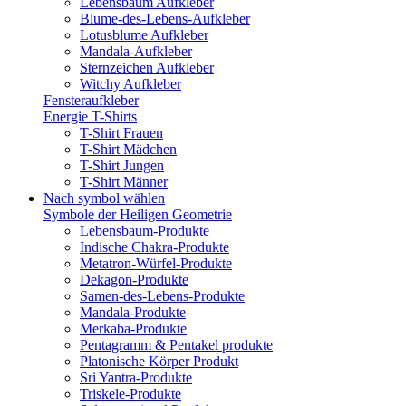
Lebensbaum Aufkleber
Blume-des-Lebens-Aufkleber
Lotusblume Aufkleber
Mandala-Aufkleber
Sternzeichen Aufkleber
Witchy Aufkleber
Fensteraufkleber
Energie T-Shirts
T-Shirt Frauen
T-Shirt Mädchen
T-Shirt Jungen
T-Shirt Männer
Nach symbol wählen
Symbole der Heiligen Geometrie
Lebensbaum-Produkte
Indische Chakra-Produkte
Metatron-Würfel-Produkte
Dekagon-Produkte
Samen-des-Lebens-Produkte
Mandala-Produkte
Merkaba-Produkte
Pentagramm & Pentakel produkte
Platonische Körper Produkt
Sri Yantra-Produkte
Triskele-Produkte