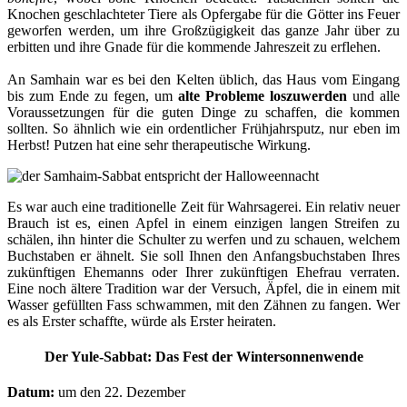
Knochen geschlachteter Tiere als Opfergabe für die Götter ins Feuer
geworfen werden, um ihre Großzügigkeit das ganze Jahr über zu
erbitten und ihre Gnade für die kommende Jahreszeit zu erflehen.
An Samhain war es bei den Kelten üblich, das Haus vom Eingang
bis zum Ende zu fegen, um
alte Probleme loszuwerden
und alle
Voraussetzungen für die guten Dinge zu schaffen, die kommen
sollten. So ähnlich wie ein ordentlicher Frühjahrsputz, nur eben im
Herbst! Putzen hat eine sehr therapeutische Wirkung.
Es war auch eine traditionelle Zeit für Wahrsagerei. Ein relativ neuer
Brauch ist es, einen Apfel in einem einzigen langen Streifen zu
schälen, ihn hinter die Schulter zu werfen und zu schauen, welchem
Buchstaben er ähnelt. Sie soll Ihnen den Anfangsbuchstaben Ihres
zukünftigen Ehemanns oder Ihrer zukünftigen Ehefrau verraten.
Eine noch ältere Tradition war der Versuch, Äpfel, die in einem mit
Wasser gefüllten Fass schwammen, mit den Zähnen zu fangen. Wer
es als Erster schaffte, würde als Erster heiraten.
Der Yule-Sabbat: Das Fest der Wintersonnenwende
Datum:
um den 22. Dezember