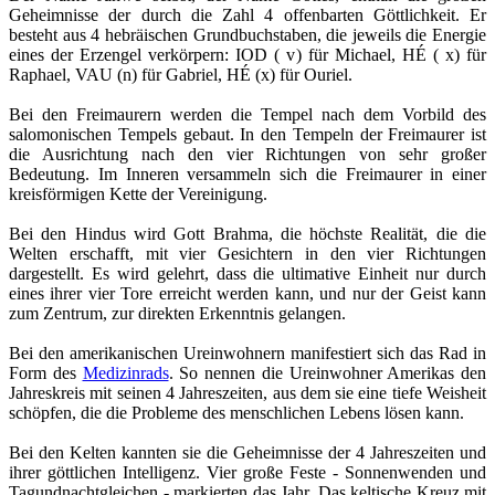
Geheimnisse der durch die Zahl 4 offenbarten Göttlichkeit. Er
besteht aus 4 hebräischen Grundbuchstaben, die jeweils die Energie
eines der Erzengel verkörpern: IOD ( v) für Michael, HÉ ( x) für
Raphael, VAU (n) für Gabriel, HÉ (x) für Ouriel.
Bei den Freimaurern werden die Tempel nach dem Vorbild des
salomonischen Tempels gebaut. In den Tempeln der Freimaurer ist
die Ausrichtung nach den vier Richtungen von sehr großer
Bedeutung. Im Inneren versammeln sich die Freimaurer in einer
kreisförmigen Kette der Vereinigung.
Bei den Hindus wird Gott Brahma, die höchste Realität, die die
Welten erschafft, mit vier Gesichtern in den vier Richtungen
dargestellt. Es wird gelehrt, dass die ultimative Einheit nur durch
eines ihrer vier Tore erreicht werden kann, und nur der Geist kann
zum Zentrum, zur direkten Erkenntnis gelangen.
Bei den amerikanischen Ureinwohnern manifestiert sich das Rad in
Form des
Medizinrads
. So nennen die Ureinwohner Amerikas den
Jahreskreis mit seinen 4 Jahreszeiten, aus dem sie eine tiefe Weisheit
schöpfen, die die Probleme des menschlichen Lebens lösen kann.
Bei den Kelten kannten sie die Geheimnisse der 4 Jahreszeiten und
ihrer göttlichen Intelligenz. Vier große Feste - Sonnenwenden und
Tagundnachtgleichen - markierten das Jahr. Das keltische Kreuz mit