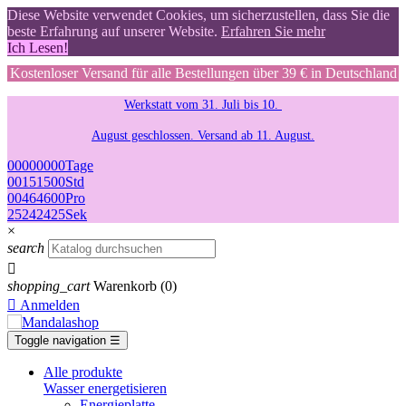
Diese Website verwendet Cookies, um sicherzustellen, dass Sie die
beste Erfahrung auf unserer Website.
Erfahren Sie mehr
Ich Lesen!
Kostenloser Versand für alle Bestellungen über 39 € in Deutschland
Werkstatt vom 31. Juli bis 10.
August geschlossen. Versand ab 11. August.
00
00
00
00
Tage
00
15
15
00
Std
00
46
46
00
Pro
24
23
23
24
Sek
×
search

shopping_cart
Warenkorb
(0)

Anmelden
Toggle navigation
☰
Alle produkte
Wasser energetisieren
Energieplatte​