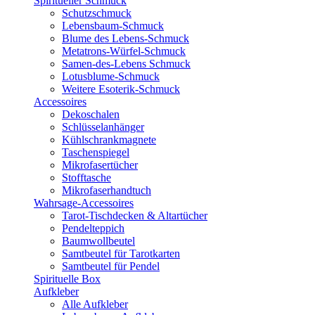
Spiritueller Schmuck
Schutzschmuck
Lebensbaum-Schmuck
Blume des Lebens-Schmuck
Metatrons-Würfel-Schmuck
Samen-des-Lebens Schmuck
Lotusblume-Schmuck
Weitere Esoterik-Schmuck
Accessoires
Dekoschalen
Schlüsselanhänger
Kühlschrankmagnete
Taschenspiegel
Mikrofasertücher
Stofftasche
Mikrofaserhandtuch
Wahrsage-Accessoires
Tarot-Tischdecken & Altartücher
Pendelteppich
Baumwollbeutel
Samtbeutel für Tarotkarten
Samtbeutel für Pendel
Spirituelle Box
Aufkleber
Alle Aufkleber