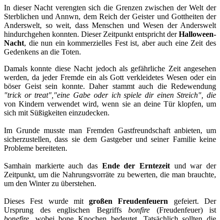
In dieser Nacht verengten sich die Grenzen zwischen der Welt der
Sterblichen und Annwn, dem Reich der Geister und Gottheiten der
Anderswelt, so weit, dass Menschen und Wesen der Anderswelt
hindurchgehen konnten. Dieser Zeitpunkt entspricht der
Halloween-
Nacht
, die nun ein kommerzielles Fest ist, aber auch eine Zeit des
Gedenkens an die Toten.
Damals konnte diese Nacht jedoch als gefährliche Zeit angesehen
werden, da jeder Fremde ein als Gott verkleidetes Wesen oder ein
böser Geist sein konnte. Daher stammt auch die Redewendung
"trick or treat",
"eine Gabe oder ich spiele dir einen Streich", die
von Kindern verwendet wird, wenn sie an deine Tür klopfen, um
sich mit Süßigkeiten einzudecken.
Im Grunde musste man Fremden Gastfreundschaft anbieten, um
sicherzustellen, dass sie dem Gastgeber und seiner Familie keine
Probleme bereiteten.
Samhain markierte auch das
Ende der Erntezeit
und war der
Zeitpunkt, um die Nahrungsvorräte zu bewerten, die man brauchte,
um den Winter zu überstehen.
Dieses Fest wurde mit
großen Freudenfeuern
gefeiert. Der
Ursprung des englischen Begriffs
bonfire
(Freudenfeuer) ist
bonefire
, wobei bone Knochen bedeutet. Tatsächlich sollten die