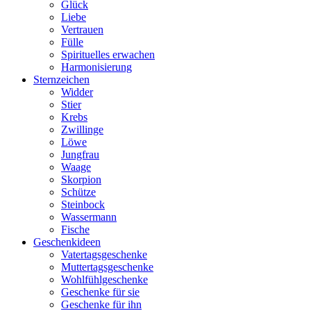
Glück
Liebe
Vertrauen
Fülle
Spirituelles erwachen
Harmonisierung
Sternzeichen
Widder
Stier
Krebs
Zwillinge
Löwe
Jungfrau
Waage
Skorpion
Schütze
Steinbock
Wassermann
Fische
Geschenkideen
Vatertagsgeschenke
Muttertagsgeschenke
Wohlfühlgeschenke
Geschenke für sie
Geschenke für ihn