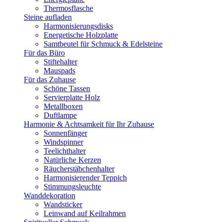
Thermosflasche
Steine aufladen
Harmonisierungsdisks
Energetische Holzplatte
Samtbeutel für Schmuck & Edelsteine
Für das Büro
Stiftehalter
Mauspads
Für das Zuhause
Schöne Tassen
Servierplatte Holz
Metallboxen
Duftlampe
Harmonie & Achtsamkeit für Ihr Zuhause
Sonnenfänger
Windspinner
Teelichthalter
Natürliche Kerzen
Räucherstäbchenhalter
Harmonisierender Teppich
Stimmungsleuchte
Wanddekoration
Wandsticker
Leinwand auf Keilrahmen