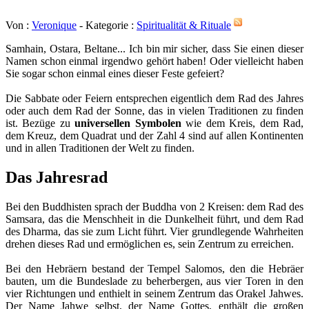
Von :
Veronique
- Kategorie :
Spiritualität & Rituale
Samhain, Ostara, Beltane... Ich bin mir sicher, dass Sie einen dieser
Namen schon einmal irgendwo gehört haben! Oder vielleicht haben
Sie sogar schon einmal eines dieser Feste gefeiert?
Die Sabbate oder Feiern entsprechen eigentlich dem Rad des Jahres
oder auch dem Rad der Sonne, das in vielen Traditionen zu finden
ist. Bezüge zu
universellen Symbolen
wie dem Kreis, dem Rad,
dem Kreuz, dem Quadrat und der Zahl 4 sind auf allen Kontinenten
und in allen Traditionen der Welt zu finden.
Das Jahresrad
Bei den Buddhisten sprach der Buddha von 2 Kreisen: dem Rad des
Samsara, das die Menschheit in die Dunkelheit führt, und dem Rad
des Dharma, das sie zum Licht führt. Vier grundlegende Wahrheiten
drehen dieses Rad und ermöglichen es, sein Zentrum zu erreichen.
Bei den Hebräern bestand der Tempel Salomos, den die Hebräer
bauten, um die Bundeslade zu beherbergen, aus vier Toren in den
vier Richtungen und enthielt in seinem Zentrum das Orakel Jahwes.
Der Name Jahwe selbst, der Name Gottes, enthält die großen