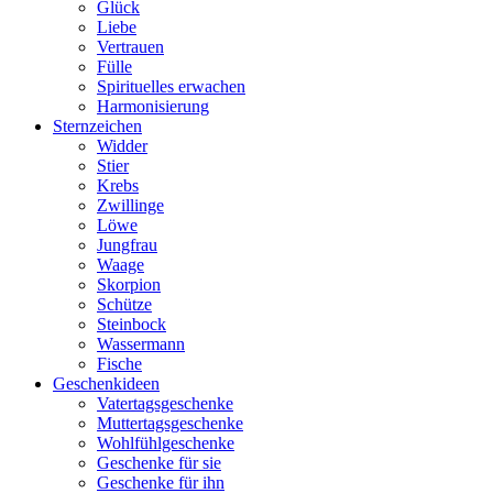
Glück
Liebe
Vertrauen
Fülle
Spirituelles erwachen
Harmonisierung
Sternzeichen
Widder
Stier
Krebs
Zwillinge
Löwe
Jungfrau
Waage
Skorpion
Schütze
Steinbock
Wassermann
Fische
Geschenkideen
Vatertagsgeschenke
Muttertagsgeschenke
Wohlfühlgeschenke
Geschenke für sie
Geschenke für ihn