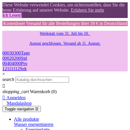
Diese Website verwendet Cookies, um sicherzustellen, dass Sie die
beste Erfahrung auf unserer Website.
Erfahren Sie mehr
Ich Lesen!
Kostenloser Versand für alle Bestellungen über 39 € in Deutschland
Werkstatt vom 31. Juli bis 10.
August geschlossen. Versand ab 11. August.
00
03
03
00
Tage
00
02
02
00
Std
00
40
40
00
Pro
11
10
10
11
Sek
×
search

shopping_cart
Warenkorb
(0)

Anmelden
Toggle navigation
☰
Alle produkte
Wasser energetisieren
Energieplatte​