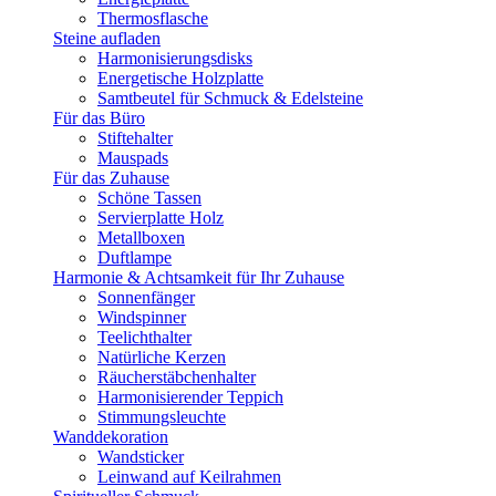
Thermosflasche
Steine aufladen
Harmonisierungsdisks
Energetische Holzplatte
Samtbeutel für Schmuck & Edelsteine
Für das Büro
Stiftehalter
Mauspads
Für das Zuhause
Schöne Tassen
Servierplatte Holz
Metallboxen
Duftlampe
Harmonie & Achtsamkeit für Ihr Zuhause
Sonnenfänger
Windspinner
Teelichthalter
Natürliche Kerzen
Räucherstäbchenhalter
Harmonisierender Teppich
Stimmungsleuchte
Wanddekoration
Wandsticker
Leinwand auf Keilrahmen