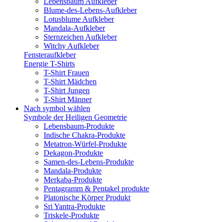
Lebensbaum Aufkleber
Blume-des-Lebens-Aufkleber
Lotusblume Aufkleber
Mandala-Aufkleber
Sternzeichen Aufkleber
Witchy Aufkleber
Fensteraufkleber
Energie T-Shirts
T-Shirt Frauen
T-Shirt Mädchen
T-Shirt Jungen
T-Shirt Männer
Nach symbol wählen
Symbole der Heiligen Geometrie
Lebensbaum-Produkte
Indische Chakra-Produkte
Metatron-Würfel-Produkte
Dekagon-Produkte
Samen-des-Lebens-Produkte
Mandala-Produkte
Merkaba-Produkte
Pentagramm & Pentakel produkte
Platonische Körper Produkt
Sri Yantra-Produkte
Triskele-Produkte