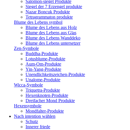
Salomon-siegel Produkte
Siegel der 7 Erzengel produkte
Nazar Boncuk Produkte
Tetragrammaton produkte
Blume des Lebens symbol​
Blume des Lebens aus Holz
Blume des Lebens aus Glas
Blume des Lebens Wanddeko
Blume des Lebens untersetzer
Zen-Symbole
Buddha-Produkte
Lotusblume-Produkte
Aum-Om-Produkte
Yin-Yang-Produkte
Unendlichkeitszeichen-Produkte
Unalome-Produkte
Wicca-Symbole
Triquetra-Produkte
Hexenknoten-Produkte
Dreifacher Mond Produkte
Hexensymbole
Mondfalter-Produkte
Nach intention wählen
Schutz
Innerer friede