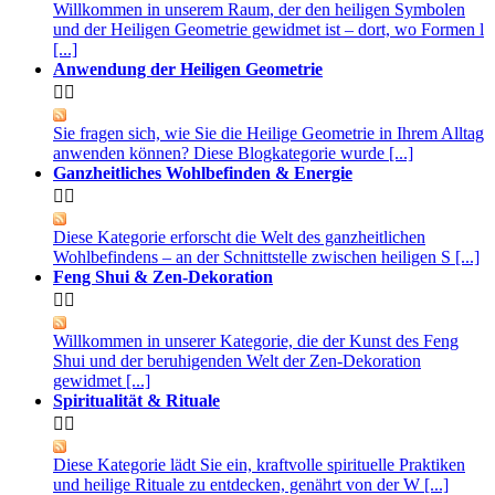
Willkommen in unserem Raum, der den heiligen Symbolen
und der Heiligen Geometrie gewidmet ist – dort, wo Formen l
[...]
Anwendung der Heiligen Geometrie


Sie fragen sich, wie Sie die Heilige Geometrie in Ihrem Alltag
anwenden können? Diese Blogkategorie wurde [...]
Ganzheitliches Wohlbefinden & Energie


Diese Kategorie erforscht die Welt des ganzheitlichen
Wohlbefindens – an der Schnittstelle zwischen heiligen S [...]
Feng Shui & Zen-Dekoration


Willkommen in unserer Kategorie, die der Kunst des Feng
Shui und der beruhigenden Welt der Zen-Dekoration
gewidmet [...]
Spiritualität & Rituale


Diese Kategorie lädt Sie ein, kraftvolle spirituelle Praktiken
und heilige Rituale zu entdecken, genährt von der W [...]