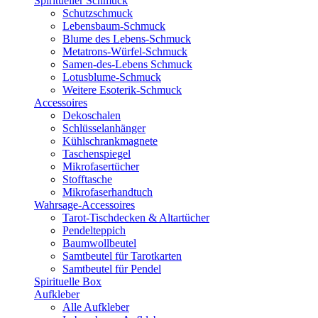
Spiritueller Schmuck
Schutzschmuck
Lebensbaum-Schmuck
Blume des Lebens-Schmuck
Metatrons-Würfel-Schmuck
Samen-des-Lebens Schmuck
Lotusblume-Schmuck
Weitere Esoterik-Schmuck
Accessoires
Dekoschalen
Schlüsselanhänger
Kühlschrankmagnete
Taschenspiegel
Mikrofasertücher
Stofftasche
Mikrofaserhandtuch
Wahrsage-Accessoires
Tarot-Tischdecken & Altartücher
Pendelteppich
Baumwollbeutel
Samtbeutel für Tarotkarten
Samtbeutel für Pendel
Spirituelle Box
Aufkleber
Alle Aufkleber