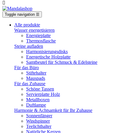

Toggle navigation
☰
Alle produkte
Wasser energetisieren
Energieplatte​
Thermosflasche
Steine aufladen
Harmonisierungsdisks
Energetische Holzplatte
Samtbeutel für Schmuck & Edelsteine
Für das Büro
Stiftehalter
Mauspads
Für das Zuhause
Schöne Tassen
Servierplatte Holz
Metallboxen
Duftlampe
Harmonie & Achtsamkeit für Ihr Zuhause
Sonnenfänger
Windspinner
Teelichthalter
Natürliche Kerzen