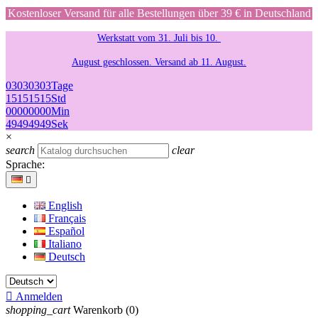
Kostenloser Versand für alle Bestellungen über 39 € in Deutschland
Werkstatt vom 31. Juli bis 10.
August geschlossen. Versand ab 11. August.
03
03
03
03
Tage
15
15
15
15
Std
00
00
00
00
Min
49
49
49
49
Sek
×
search
clear
Sprache:

English
Français
Español
Italiano
Deutsch

Anmelden
shopping_cart
Warenkorb
(0)