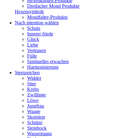
Hexenknoten-Produkte
Dreifacher Mond Produkte
Hexensymbole
Mondfalter-Produkte
Nach intention wählen
Schutz
Innerer friede
Glück
Liebe
Vertrauen
Fülle
Spirituelles erwachen
Harmonisierung
Sternzeichen
Widder
Stier
Krebs
Zwillinge
Löwe
Jungfrau
Waage
Skorpion
Schütze
Steinbock
Wassermann