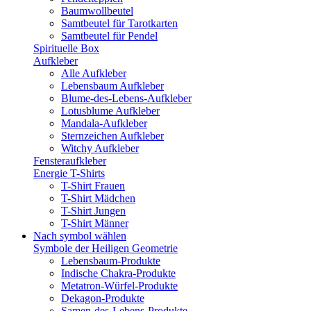
Baumwollbeutel
Samtbeutel für Tarotkarten
Samtbeutel für Pendel
Spirituelle Box
Aufkleber
Alle Aufkleber
Lebensbaum Aufkleber
Blume-des-Lebens-Aufkleber
Lotusblume Aufkleber
Mandala-Aufkleber
Sternzeichen Aufkleber
Witchy Aufkleber
Fensteraufkleber
Energie T-Shirts
T-Shirt Frauen
T-Shirt Mädchen
T-Shirt Jungen
T-Shirt Männer
Nach symbol wählen
Symbole der Heiligen Geometrie
Lebensbaum-Produkte
Indische Chakra-Produkte
Metatron-Würfel-Produkte
Dekagon-Produkte
Samen-des-Lebens-Produkte