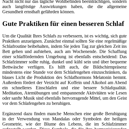
Nacht nicht nur das tägliche Wohlbefinden beeinträchtigen, sondern
auch langfristige Auswirkungen haben, die die allgemeine
Gesundheit ernsthaft gefährden können.
Gute Praktiken für einen besseren Schlaf
Um die Qualität Ihres Schlafs zu verbessern, ist es wichtig, sich gute
Praktiken anzueignen. Zunächst einmal sollten Sie eine regelmäßige
Schlafroutine beibehalten, indem Sie jeden Tag zur gleichen Zeit ins
Bett gehen und aufstehen, auch am Wochenende. Die Schaffung
einer schlaffördernden Umgebung ist ebenfalls entscheidend: Das
Schlafzimmer sollte ruhig, dunkel und kühl sein und über bequeme
Bettwäsche verfügen. Es hilft auch, die Bildschirmpräsenz
mindestens eine Stunde vor dem Schlafengehen einzuschränken, da
blaues Licht die Produktion des Schlafhormons Melatonin hemmt.
Außerdem fördert der Verzicht auf Koffein und Alkohol am Abend
ein schnelleres Einschlafen und eine bessere Schlafqualität.
Meditation, Atemübungen und entspannende Aktivitäten wie Lesen
oder sanfte Musik sind ebenfalls hervorragende Mittel, um den Geist
vor dem Schlafengehen zu beruhigen.
Ergänzend dazu finden manche Menschen eine große Beruhigung
in der Verwendung von Mandalas oder Symbolen der heiligen
Geometrie, wie der Blume des Lebens, die im Schlafzimmer