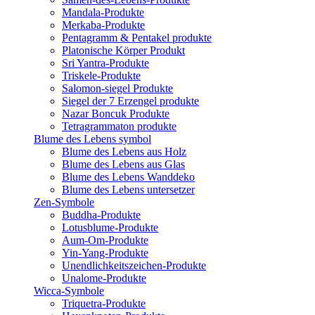
Mandala-Produkte
Merkaba-Produkte
Pentagramm & Pentakel produkte
Platonische Körper Produkt
Sri Yantra-Produkte
Triskele-Produkte
Salomon-siegel Produkte
Siegel der 7 Erzengel produkte
Nazar Boncuk Produkte
Tetragrammaton produkte
Blume des Lebens symbol​
Blume des Lebens aus Holz
Blume des Lebens aus Glas
Blume des Lebens Wanddeko
Blume des Lebens untersetzer
Zen-Symbole
Buddha-Produkte
Lotusblume-Produkte
Aum-Om-Produkte
Yin-Yang-Produkte
Unendlichkeitszeichen-Produkte
Unalome-Produkte
Wicca-Symbole
Triquetra-Produkte