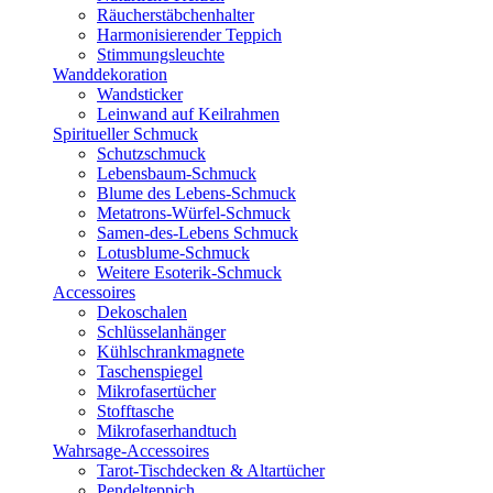
Räucherstäbchenhalter
Harmonisierender Teppich
Stimmungsleuchte
Wanddekoration
Wandsticker
Leinwand auf Keilrahmen
Spiritueller Schmuck
Schutzschmuck
Lebensbaum-Schmuck
Blume des Lebens-Schmuck
Metatrons-Würfel-Schmuck
Samen-des-Lebens Schmuck
Lotusblume-Schmuck
Weitere Esoterik-Schmuck
Accessoires
Dekoschalen
Schlüsselanhänger
Kühlschrankmagnete
Taschenspiegel
Mikrofasertücher
Stofftasche
Mikrofaserhandtuch
Wahrsage-Accessoires
Tarot-Tischdecken & Altartücher
Pendelteppich