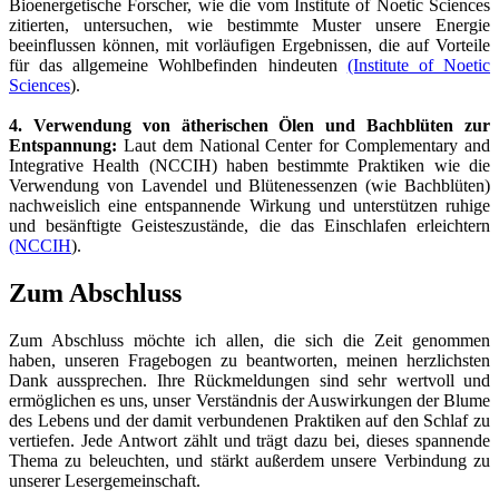
Bioenergetische Forscher, wie die vom Institute of Noetic Sciences
zitierten, untersuchen, wie bestimmte Muster unsere Energie
beeinflussen können, mit vorläufigen Ergebnissen, die auf Vorteile
für das allgemeine Wohlbefinden hindeuten
(Institute of Noetic
Sciences
).
4. Verwendung von ätherischen Ölen und Bachblüten zur
Entspannung:
Laut dem National Center for Complementary and
Integrative Health (NCCIH) haben bestimmte Praktiken wie die
Verwendung von Lavendel und Blütenessenzen (wie Bachblüten)
nachweislich eine entspannende Wirkung und unterstützen ruhige
und besänftigte Geisteszustände, die das Einschlafen erleichtern
(NCCIH
).
Zum Abschluss
Zum Abschluss möchte ich allen, die sich die Zeit genommen
haben, unseren Fragebogen zu beantworten, meinen herzlichsten
Dank aussprechen. Ihre Rückmeldungen sind sehr wertvoll und
ermöglichen es uns, unser Verständnis der Auswirkungen der Blume
des Lebens und der damit verbundenen Praktiken auf den Schlaf zu
vertiefen. Jede Antwort zählt und trägt dazu bei, dieses spannende
Thema zu beleuchten, und stärkt außerdem unsere Verbindung zu
unserer Lesergemeinschaft.