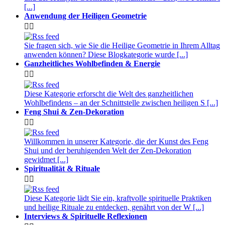
[...]
Anwendung der Heiligen Geometrie


Sie fragen sich, wie Sie die Heilige Geometrie in Ihrem Alltag
anwenden können? Diese Blogkategorie wurde [...]
Ganzheitliches Wohlbefinden & Energie


Diese Kategorie erforscht die Welt des ganzheitlichen
Wohlbefindens – an der Schnittstelle zwischen heiligen S [...]
Feng Shui & Zen-Dekoration


Willkommen in unserer Kategorie, die der Kunst des Feng
Shui und der beruhigenden Welt der Zen-Dekoration
gewidmet [...]
Spiritualität & Rituale


Diese Kategorie lädt Sie ein, kraftvolle spirituelle Praktiken
und heilige Rituale zu entdecken, genährt von der W [...]
Interviews & Spirituelle Reflexionen