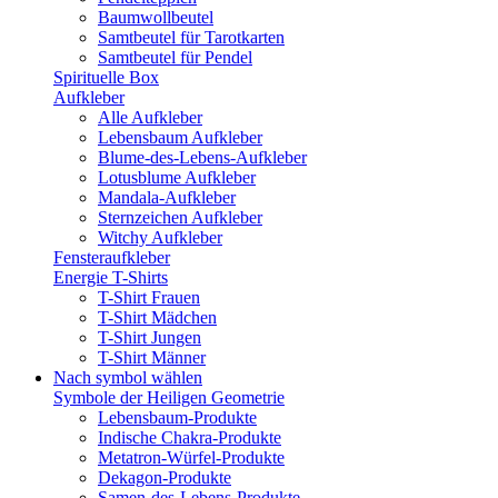
Baumwollbeutel
Samtbeutel für Tarotkarten
Samtbeutel für Pendel
Spirituelle Box
Aufkleber
Alle Aufkleber
Lebensbaum Aufkleber
Blume-des-Lebens-Aufkleber
Lotusblume Aufkleber
Mandala-Aufkleber
Sternzeichen Aufkleber
Witchy Aufkleber
Fensteraufkleber
Energie T-Shirts
T-Shirt Frauen
T-Shirt Mädchen
T-Shirt Jungen
T-Shirt Männer
Nach symbol wählen
Symbole der Heiligen Geometrie
Lebensbaum-Produkte
Indische Chakra-Produkte
Metatron-Würfel-Produkte
Dekagon-Produkte
Samen-des-Lebens-Produkte