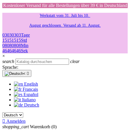
Kostenloser Versand für alle Bestellungen über 39 € in Deutschland
Werkstatt vom 31. Juli bis 10.
August geschlossen. Versand ab 11. August.
03
03
03
03
Tage
15
15
15
15
Std
08
08
08
08
Min
46
46
46
46
Sek
×
search
clear
Sprache:

English
Français
Español
Italiano
Deutsch

Anmelden
shopping_cart
Warenkorb
(0)