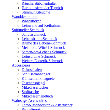
Räucherstäbchenhalter
Harmonisierender Teppich
Stimmungsleuchte
Wanddekoration
Wandsticker
Leinwand auf Keilrahmen
Spiritueller Schmuck
Schutzschmuck
Lebensbaum-Schmuck
Blume des Lebens-Schmuck
Metatrons-Würfel-Schmuck
Samen-des-Lebens Schmuck
Lotusblume-Schmuck
Weitere Esoterik-Schmuck
Accessoires
Dekoschalen
Schlüsselanhänger
Kühlschrankmagnete
Taschenspiegel
Mikrofasertücher
Stofftasche
Mikrofaserhandtuch
Wahrsage-Accessoires
Tarot-Tischdecken & Altartücher
Pendelteppich