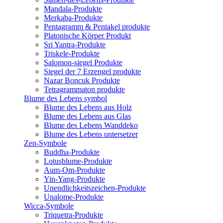
Mandala-Produkte
Merkaba-Produkte
Pentagramm & Pentakel produkte
Platonische Körper Produkt
Sri Yantra-Produkte
Triskele-Produkte
Salomon-siegel Produkte
Siegel der 7 Erzengel produkte
Nazar Boncuk Produkte
Tetragrammaton produkte
Blume des Lebens symbol​
Blume des Lebens aus Holz
Blume des Lebens aus Glas
Blume des Lebens Wanddeko
Blume des Lebens untersetzer
Zen-Symbole
Buddha-Produkte
Lotusblume-Produkte
Aum-Om-Produkte
Yin-Yang-Produkte
Unendlichkeitszeichen-Produkte
Unalome-Produkte
Wicca-Symbole
Triquetra-Produkte