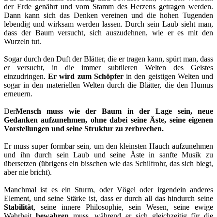
der Erde genährt und vom Stamm des Herzens getragen werden.
Dann kann sich das Denken vereinen und die hohen Tugenden
lebendig und wirksam werden lassen. Durch sein Laub sieht man,
dass der Baum versucht, sich auszudehnen, wie er es mit den
Wurzeln tut.
Sogar durch den Duft der Blätter, die er tragen kann, spürt man, dass
er versucht, in die immer subtileren Welten des Geistes
einzudringen.
Er wird zum Schöpfer
in den geistigen Welten und
sogar in den materiellen Welten durch die Blätter, die den Humus
erneuern.
Der
Mensch muss wie der Baum in der Lage sein, neue
Gedanken aufzunehmen, ohne dabei seine Äste, seine eigenen
Vorstellungen und seine Struktur zu zerbrechen.
Er muss super formbar sein, um den kleinsten Hauch aufzunehmen
und ihn durch sein Laub und seine Äste in sanfte Musik zu
übersetzen (übrigens ein bisschen wie das Schilfrohr, das sich biegt,
aber nie bricht).
Manchmal ist es ein Sturm, oder Vögel oder irgendein anderes
Element, und seine Stärke ist, dass er durch all das hindurch seine
Stabilität
, seine innere Philosophie, sein Wesen, seine ewige
Wahrheit
bewahren
muss, während er sich gleichzeitig für die