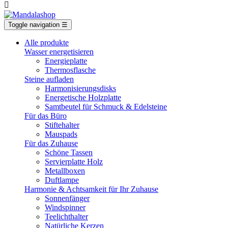

Toggle navigation
☰
Alle produkte
Wasser energetisieren
Energieplatte​
Thermosflasche
Steine aufladen
Harmonisierungsdisks
Energetische Holzplatte
Samtbeutel für Schmuck & Edelsteine
Für das Büro
Stiftehalter
Mauspads
Für das Zuhause
Schöne Tassen
Servierplatte Holz
Metallboxen
Duftlampe
Harmonie & Achtsamkeit für Ihr Zuhause
Sonnenfänger
Windspinner
Teelichthalter
Natürliche Kerzen