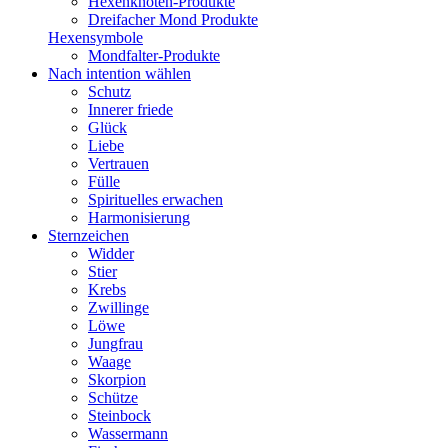
Hexenknoten-Produkte
Dreifacher Mond Produkte
Hexensymbole
Mondfalter-Produkte
Nach intention wählen
Schutz
Innerer friede
Glück
Liebe
Vertrauen
Fülle
Spirituelles erwachen
Harmonisierung
Sternzeichen
Widder
Stier
Krebs
Zwillinge
Löwe
Jungfrau
Waage
Skorpion
Schütze
Steinbock
Wassermann