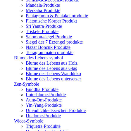
Mandala-Produkte
Merkaba-Produkte
Pentagramm & Pentakel produkte
Platonische Körper Produkt
Sri Yantra-Produkte
Triskele-Produkte
Salomon-siegel Produkte
Siegel der 7 Erzengel produkte
Nazar Boncuk Produkte
Tetragrammaton produkte
Blume des Lebens symbol​
Blume des Lebens aus Holz
Blume des Lebens aus Glas
Blume des Lebens Wanddeko
Blume des Lebens untersetzer
Zen-Symbole
Buddha-Produkte
Lotusblume-Produkte
Aum-Om-Produkte
Yin-Yang-Produkte
Unendlichkeitszeichen-Produkte
Unalome-Produkte
Wicca-Symbole
Triquetra-Produkte