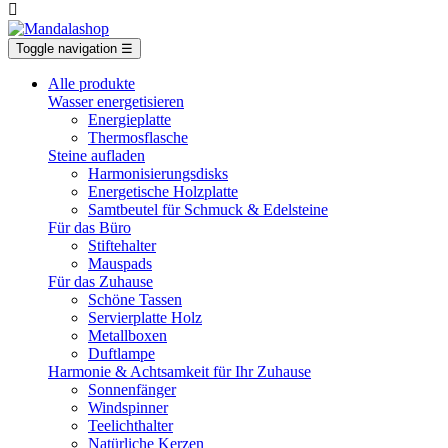

Toggle navigation
☰
Alle produkte
Wasser energetisieren
Energieplatte​
Thermosflasche
Steine aufladen
Harmonisierungsdisks
Energetische Holzplatte
Samtbeutel für Schmuck & Edelsteine
Für das Büro
Stiftehalter
Mauspads
Für das Zuhause
Schöne Tassen
Servierplatte Holz
Metallboxen
Duftlampe
Harmonie & Achtsamkeit für Ihr Zuhause
Sonnenfänger
Windspinner
Teelichthalter
Natürliche Kerzen