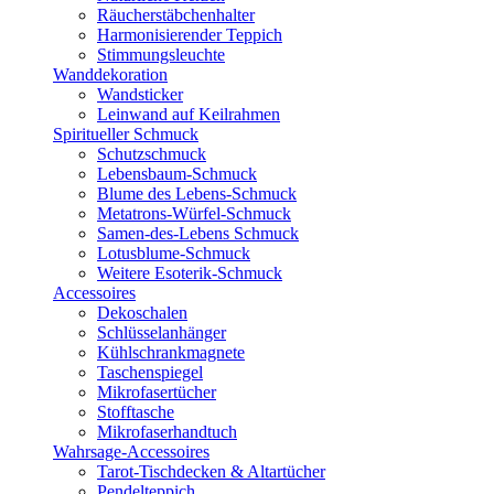
Räucherstäbchenhalter
Harmonisierender Teppich
Stimmungsleuchte
Wanddekoration
Wandsticker
Leinwand auf Keilrahmen
Spiritueller Schmuck
Schutzschmuck
Lebensbaum-Schmuck
Blume des Lebens-Schmuck
Metatrons-Würfel-Schmuck
Samen-des-Lebens Schmuck
Lotusblume-Schmuck
Weitere Esoterik-Schmuck
Accessoires
Dekoschalen
Schlüsselanhänger
Kühlschrankmagnete
Taschenspiegel
Mikrofasertücher
Stofftasche
Mikrofaserhandtuch
Wahrsage-Accessoires
Tarot-Tischdecken & Altartücher
Pendelteppich