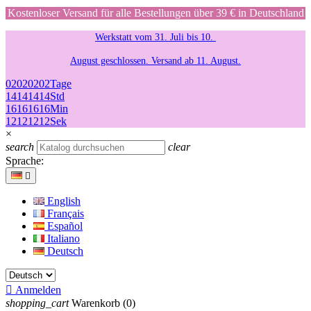
Kostenloser Versand für alle Bestellungen über 39 € in Deutschland
Werkstatt vom 31. Juli bis 10.
August geschlossen. Versand ab 11. August.
02
02
02
02
Tage
14
14
14
14
Std
16
16
16
16
Min
12
12
12
12
Sek
×
search
clear
Sprache:

English
Français
Español
Italiano
Deutsch

Anmelden
shopping_cart
Warenkorb
(0)