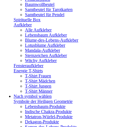
Baumwollbeutel
Samtbeutel für Tarotkarten
Samtbeutel für Pendel
Spirituelle Box
Aufkleber
Alle Aufkleber
Lebensbaum Aufkleber
Blume-des-Lebens-Aufkleber
Lotusblume Aufkleber
Mandala-Aufkleber
Sternzeichen Aufkleber
Witchy Aufkleber
Fensteraufkleber
Energie T-Shirts
T-Shirt Frauen
T-Shirt Mädchen
T-Shirt Jungen
T-Shirt Männer
Nach symbol wählen
Symbole der Heiligen Geometrie
Lebensbaum-Produkte
Indische Chakra-Produkte
Metatron-Würfel-Produkte
Dekagon-Produkte
Samen-des-Lebens-Produkte