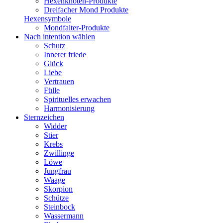
Hexenknoten-Produkte
Dreifacher Mond Produkte
Hexensymbole
Mondfalter-Produkte
Nach intention wählen
Schutz
Innerer friede
Glück
Liebe
Vertrauen
Fülle
Spirituelles erwachen
Harmonisierung
Sternzeichen
Widder
Stier
Krebs
Zwillinge
Löwe
Jungfrau
Waage
Skorpion
Schütze
Steinbock
Wassermann