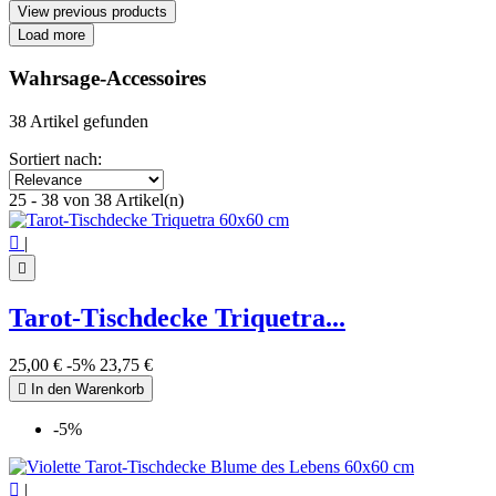
View previous products
Filters:
Load more
Clear
Kategorien
Wahrsage-Accessoires
Baumwollbeutel
3
38 Artikel gefunden
Pendelteppich
4
Samtbeutel für Pendel
13
Sortiert nach:
Samtbeutel für Tarotkarten
10
25 - 38 von 38 Artikel(n)
Tarot-Tischdecken & Altartücher
8
Price

|
€
€

Symbol
Tarot-Tischdecke Triquetra...
7 Chakren
1
Astrologie-Symbol
1
25,00 €
-5%
23,75 €
Aum - Om
2
Baum des Lebens
2

In den Warenkorb
Blume des Lebens
7
-5%
Eule
1
Hexenknoten
2
Metatron-Würfel
3

|