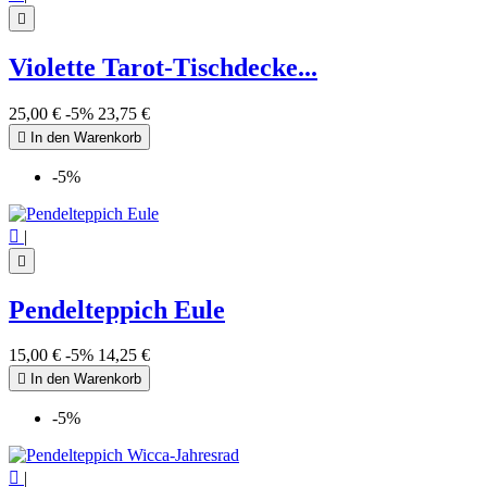
Mondphasen
1

Ouroboros
1
Pentagramm - Pentakel
3
Violette Tarot-Tischdecke...
Samen des Lebens
1
Siegel der 7 Erzengel
3
Tetragrammaton
1
25,00 €
-5%
23,75 €
Triquetra
3

In den Warenkorb
Triskel
3
Wicca-Jahresrad
2
-5%
Yin Yang
1
more...
less

|
View products
38

Pendelteppich Eule
15,00 €
-5%
14,25 €

In den Warenkorb
-5%

|