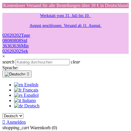
Kostenloser Versand für alle Bestellungen über 39 € in Deutschland
Werkstatt vom 31. Juli bis 10.
August geschlossen. Versand ab 11. August.
02
02
02
02
Tage
08
08
08
08
Std
36
36
36
36
Min
02
02
02
02
Sek
×
search
clear
Sprache:

English
Français
Español
Italiano
Deutsch

Anmelden
shopping_cart
Warenkorb
(0)