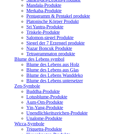
Mandala-Produkte
Merkaba-Produkte
Pentagramm & Pentakel produkte
Platonische Körper Produkt
Sri Yantra-Produkte
Triskele-Produkte
Salomon-siegel Produkte
Siegel der 7 Erzengel produkte
Nazar Boncuk Produkte
Tetragrammaton produkte
Blume des Lebens symbol​
Blume des Lebens aus Holz
Blume des Lebens aus Glas
Blume des Lebens Wanddeko
Blume des Lebens untersetzer
Zen-Symbole
Buddha-Produkte
Lotusblume-Produkte
Aum-Om-Produkte
Yin-Yang-Produkte
Unendlichkeitszeichen-Produkte
Unalome-Produkte
Wicca-Symbole
Triquetra-Produkte