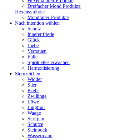
Hexenknoten-Produkte
Dreifacher Mond Produkte
Hexensymbole
Mondfalter-Produkte
Nach intention wählen
Schutz
Innerer friede
Glück
Liebe
Vertrauen
Fülle
Spirituelles erwachen
Harmonisierung
Sternzeichen
Widder
Stier
Krebs
Zwillinge
Löwe
Jungfrau
Waage
Skorpion
Schütze
Steinbock
Wassermann