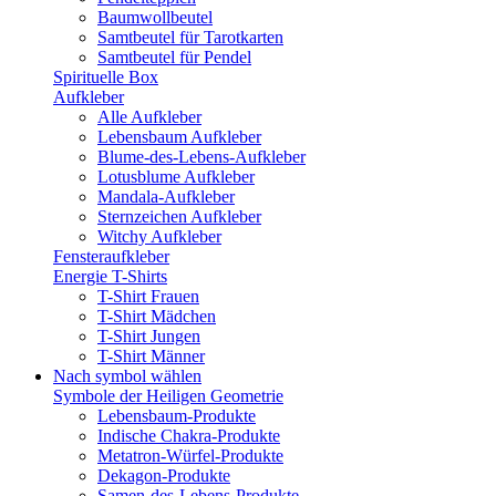
Baumwollbeutel
Samtbeutel für Tarotkarten
Samtbeutel für Pendel
Spirituelle Box
Aufkleber
Alle Aufkleber
Lebensbaum Aufkleber
Blume-des-Lebens-Aufkleber
Lotusblume Aufkleber
Mandala-Aufkleber
Sternzeichen Aufkleber
Witchy Aufkleber
Fensteraufkleber
Energie T-Shirts
T-Shirt Frauen
T-Shirt Mädchen
T-Shirt Jungen
T-Shirt Männer
Nach symbol wählen
Symbole der Heiligen Geometrie
Lebensbaum-Produkte
Indische Chakra-Produkte
Metatron-Würfel-Produkte
Dekagon-Produkte
Samen-des-Lebens-Produkte