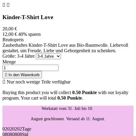


Kinder-T-Shirt Love
20,00 €
12,00 €
40% sparen
Bruttopreis
Zauberhaftes Kinder-T-Shirt Love aus Bio-Baumwolle. Liebevoll
gestaltet, um Freude, Liebe und Geborgenheit zu schenken.
Größe: 3-4 Jahre
Menge

In den Warenkorb

Nur noch wenige Teile verfügbar
Buying this product you will collect
0.50 Punkte
with our loyalty
program. Your cart will total
0.50 Punkte
.
Werkstatt vom 31. Juli bis 10.
August geschlossen. Versand ab 11. August.
02
02
02
02
Tage
08
08
08
08
Std