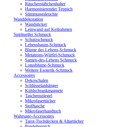
Räucherstäbchenhalter
Harmonisierender Teppich
Stimmungsleuchte
Wanddekoration
Wandsticker
Leinwand auf Keilrahmen
Spiritueller Schmuck
Schutzschmuck
Lebensbaum-Schmuck
Blume des Lebens-Schmuck
Metatrons-Würfel-Schmuck
Samen-des-Lebens Schmuck
Lotusblume-Schmuck
Weitere Esoterik-Schmuck
Accessoires
Dekoschalen
Schlüsselanhänger
Kühlschrankmagnete
Taschenspiegel
Mikrofasertücher
Stofftasche
Mikrofaserhandtuch
Wahrsage-Accessoires
Tarot-Tischdecken & Altartücher
Pendelteppich