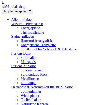

Toggle navigation
☰
Alle produkte
Wasser energetisieren
Energieplatte​
Thermosflasche
Steine aufladen
Harmonisierungsdisks
Energetische Holzplatte
Samtbeutel für Schmuck & Edelsteine
Für das Büro
Stiftehalter
Mauspads
Für das Zuhause
Schöne Tassen
Servierplatte Holz
Metallboxen
Duftlampe
Harmonie & Achtsamkeit für Ihr Zuhause
Sonnenfänger
Windspinner
Teelichthalter
Natürliche Kerzen