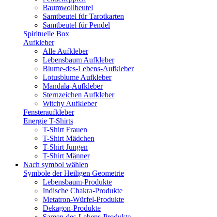
Baumwollbeutel
Samtbeutel für Tarotkarten
Samtbeutel für Pendel
Spirituelle Box
Aufkleber
Alle Aufkleber
Lebensbaum Aufkleber
Blume-des-Lebens-Aufkleber
Lotusblume Aufkleber
Mandala-Aufkleber
Sternzeichen Aufkleber
Witchy Aufkleber
Fensteraufkleber
Energie T-Shirts
T-Shirt Frauen
T-Shirt Mädchen
T-Shirt Jungen
T-Shirt Männer
Nach symbol wählen
Symbole der Heiligen Geometrie
Lebensbaum-Produkte
Indische Chakra-Produkte
Metatron-Würfel-Produkte
Dekagon-Produkte
Samen-des-Lebens-Produkte