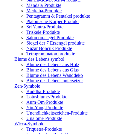
Mandala-Produkte
Merkaba-Produkte
Pentagramm & Pentakel produkte
Platonische Körper Produkt
Sri Yantra-Produkte
Triskele-Produkte
Salomon-siegel Produkte
Siegel der 7 Erzengel produkte
Nazar Boncuk Produkte
Tetragrammaton produkte
Blume des Lebens symbol​
Blume des Lebens aus Holz
Blume des Lebens aus Glas
Blume des Lebens Wanddeko
Blume des Lebens untersetzer
Zen-Symbole
Buddha-Produkte
Lotusblume-Produkte
Aum-Om-Produkte
Yin-Yang-Produkte
Unendlichkeitszeichen-Produkte
Unalome-Produkte
Wicca-Symbole
Triquetra-Produkte