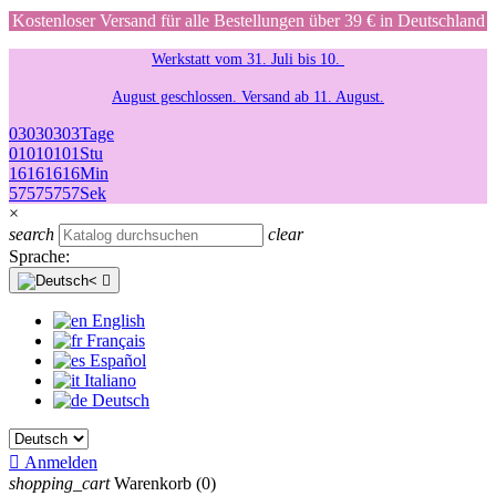
Kostenloser Versand für alle Bestellungen über 39 € in Deutschland
Werkstatt vom 31. Juli bis 10.
August geschlossen. Versand ab 11. August.
03
03
03
03
Tage
01
01
01
01
Stu
16
16
16
16
Min
57
57
57
57
Sek
×
search
clear
Sprache:

English
Français
Español
Italiano
Deutsch

Anmelden
shopping_cart
Warenkorb
(0)