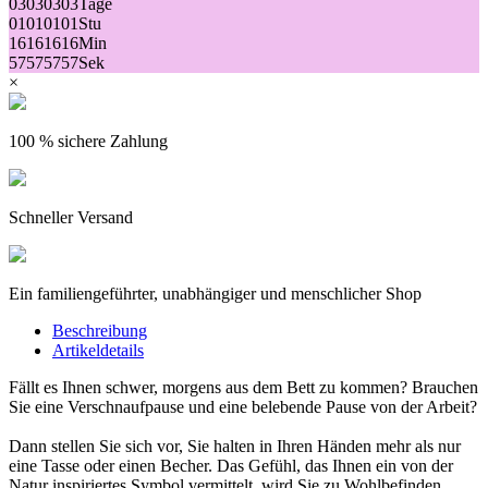
03
03
03
03
Tage
01
01
01
01
Stu
16
16
16
16
Min
57
57
57
57
Sek
×
100 % sichere Zahlung
Schneller Versand
Ein familiengeführter, unabhängiger und menschlicher Shop
Beschreibung
Artikeldetails
Fällt es Ihnen schwer, morgens aus dem Bett zu kommen? Brauchen
Sie eine Verschnaufpause und eine belebende Pause von der Arbeit?
Dann stellen Sie sich vor, Sie halten in Ihren Händen mehr als nur
eine Tasse oder einen Becher. Das Gefühl, das Ihnen ein von der
Natur inspiriertes Symbol vermittelt, wird Sie zu Wohlbefinden