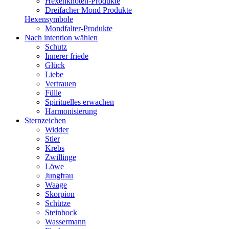
Hexenknoten-Produkte
Dreifacher Mond Produkte
Hexensymbole
Mondfalter-Produkte
Nach intention wählen
Schutz
Innerer friede
Glück
Liebe
Vertrauen
Fülle
Spirituelles erwachen
Harmonisierung
Sternzeichen
Widder
Stier
Krebs
Zwillinge
Löwe
Jungfrau
Waage
Skorpion
Schütze
Steinbock
Wassermann