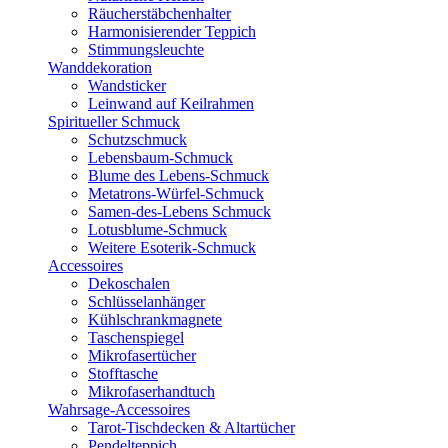
Räucherstäbchenhalter
Harmonisierender Teppich
Stimmungsleuchte
Wanddekoration
Wandsticker
Leinwand auf Keilrahmen
Spiritueller Schmuck
Schutzschmuck
Lebensbaum-Schmuck
Blume des Lebens-Schmuck
Metatrons-Würfel-Schmuck
Samen-des-Lebens Schmuck
Lotusblume-Schmuck
Weitere Esoterik-Schmuck
Accessoires
Dekoschalen
Schlüsselanhänger
Kühlschrankmagnete
Taschenspiegel
Mikrofasertücher
Stofftasche
Mikrofaserhandtuch
Wahrsage-Accessoires
Tarot-Tischdecken & Altartücher
Pendelteppich