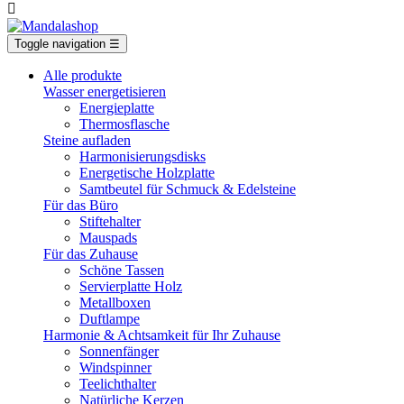

Toggle navigation
☰
Alle produkte
Wasser energetisieren
Energieplatte​
Thermosflasche
Steine aufladen
Harmonisierungsdisks
Energetische Holzplatte
Samtbeutel für Schmuck & Edelsteine
Für das Büro
Stiftehalter
Mauspads
Für das Zuhause
Schöne Tassen
Servierplatte Holz
Metallboxen
Duftlampe
Harmonie & Achtsamkeit für Ihr Zuhause
Sonnenfänger
Windspinner
Teelichthalter
Natürliche Kerzen