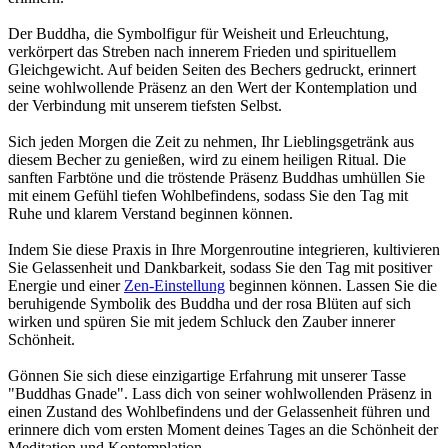
Der Buddha, die Symbolfigur für Weisheit und Erleuchtung,
verkörpert das Streben nach innerem Frieden und spirituellem
Gleichgewicht. Auf beiden Seiten des Bechers gedruckt, erinnert
seine wohlwollende Präsenz an den Wert der Kontemplation und
der Verbindung mit unserem tiefsten Selbst.
Sich jeden Morgen die Zeit zu nehmen, Ihr Lieblingsgetränk aus
diesem Becher zu genießen, wird zu einem heiligen Ritual. Die
sanften Farbtöne und die tröstende Präsenz Buddhas umhüllen Sie
mit einem Gefühl tiefen Wohlbefindens, sodass Sie den Tag mit
Ruhe und klarem Verstand beginnen können.
Indem Sie diese Praxis in Ihre Morgenroutine integrieren, kultivieren
Sie Gelassenheit und Dankbarkeit, sodass Sie den Tag mit positiver
Energie und einer
Zen-Einstellung
beginnen können. Lassen Sie die
beruhigende Symbolik des Buddha und der rosa Blüten auf sich
wirken und spüren Sie mit jedem Schluck den Zauber innerer
Schönheit.
Gönnen Sie sich diese einzigartige Erfahrung mit unserer Tasse
"Buddhas Gnade". Lass dich von seiner wohlwollenden Präsenz in
einen Zustand des Wohlbefindens und der Gelassenheit führen und
erinnere dich vom ersten Moment deines Tages an die Schönheit der
Meditation und Kontemplation.