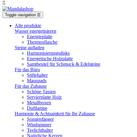

Toggle navigation
☰
Alle produkte
Wasser energetisieren
Energieplatte​
Thermosflasche
Steine aufladen
Harmonisierungsdisks
Energetische Holzplatte
Samtbeutel für Schmuck & Edelsteine
Für das Büro
Stiftehalter
Mauspads
Für das Zuhause
Schöne Tassen
Servierplatte Holz
Metallboxen
Duftlampe
Harmonie & Achtsamkeit für Ihr Zuhause
Sonnenfänger
Windspinner
Teelichthalter
Natürliche Kerzen