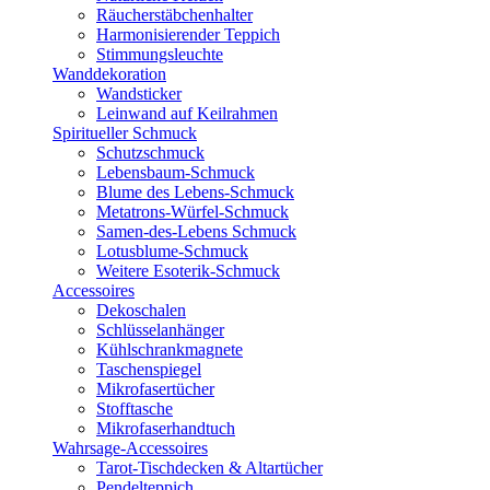
Räucherstäbchenhalter
Harmonisierender Teppich
Stimmungsleuchte
Wanddekoration
Wandsticker
Leinwand auf Keilrahmen
Spiritueller Schmuck
Schutzschmuck
Lebensbaum-Schmuck
Blume des Lebens-Schmuck
Metatrons-Würfel-Schmuck
Samen-des-Lebens Schmuck
Lotusblume-Schmuck
Weitere Esoterik-Schmuck
Accessoires
Dekoschalen
Schlüsselanhänger
Kühlschrankmagnete
Taschenspiegel
Mikrofasertücher
Stofftasche
Mikrofaserhandtuch
Wahrsage-Accessoires
Tarot-Tischdecken & Altartücher
Pendelteppich