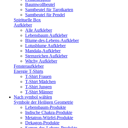
Baumwollbeutel
Samtbeutel für Tarotkarten
Samtbeutel für Pendel
Spirituelle Box
Aufkleber
Alle Aufkleber
Lebensbaum Aufkleber
Blume-des-Lebens-Aufkleber
Lotusblume Aufkleber
Mandala-Aufkleber
Sternzeichen Aufkleber
Witchy Aufkleber
Fensteraufkleber
Energie T-Shirts
T-Shirt Frauen
T-Shirt Mädchen
T-Shirt Jungen
T-Shirt Männer
Nach symbol wählen
Symbole der Heiligen Geometrie
Lebensbaum-Produkte
Indische Chakra-Produkte
Metatron-Würfel-Produkte
Dekagon-Produkte
Samen-des-Lebens-Produkte