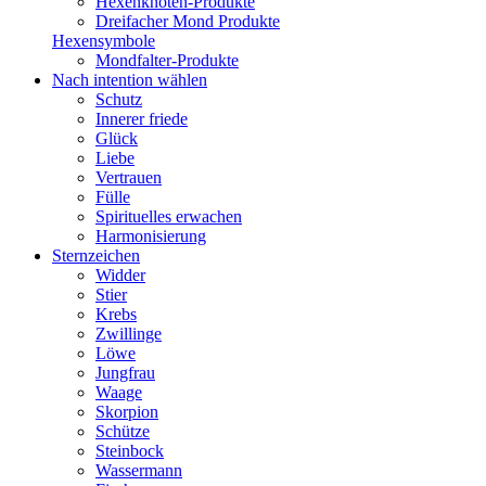
Hexenknoten-Produkte
Dreifacher Mond Produkte
Hexensymbole
Mondfalter-Produkte
Nach intention wählen
Schutz
Innerer friede
Glück
Liebe
Vertrauen
Fülle
Spirituelles erwachen
Harmonisierung
Sternzeichen
Widder
Stier
Krebs
Zwillinge
Löwe
Jungfrau
Waage
Skorpion
Schütze
Steinbock
Wassermann