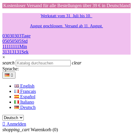
Kostenloser Versand für alle Bestellungen über 39 € in Deutschland
Werkstatt vom 31. Juli bis 10.
August geschlossen. Versand ab 11. August.
03
03
03
03
Tage
05
05
05
05
Std
11
11
11
11
Min
31
31
31
31
Sek
×
search
clear
Sprache:

English
Français
Español
Italiano
Deutsch

Anmelden
shopping_cart
Warenkorb
(0)