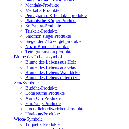
Mandala-Produkte
Merkaba-Produkte
Pentagramm & Pentakel produkte
Platonische Körper Produkt
Sri Yantra-Produkte
Triskele-Produkte
Salomon-siegel Produkte
Siegel der 7 Erzengel produkte
Nazar Boncuk Produkte
Tetragrammaton produkte
Blume des Lebens symbol​
Blume des Lebens aus Holz
Blume des Lebens aus Glas
Blume des Lebens Wanddeko
Blume des Lebens untersetzer
Zen-Symbole
Buddha-Produkte
Lotusblume-Produkte
Aum-Om-Produkte
Yin-Yang-Produkte
Unendlichkeitszeichen-Produkte
Unalome-Produkte
Wicca-Symbole
Triquetra-Produkte