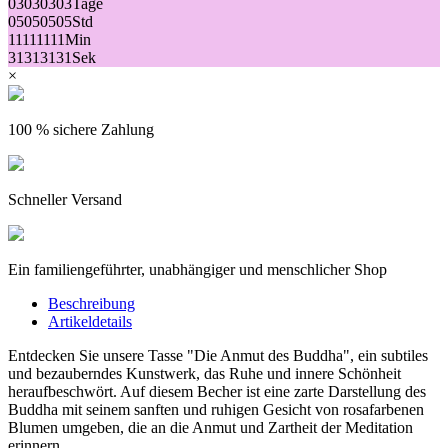
03
03
03
03
Tage
05
05
05
05
Std
11
11
11
11
Min
31
31
31
31
Sek
×
100 % sichere Zahlung
Schneller Versand
Ein familiengeführter, unabhängiger und menschlicher Shop
Beschreibung
Artikeldetails
Entdecken Sie unsere Tasse "Die Anmut des Buddha", ein subtiles
und bezauberndes Kunstwerk, das Ruhe und innere Schönheit
heraufbeschwört. Auf diesem Becher ist eine zarte Darstellung des
Buddha mit seinem sanften und ruhigen Gesicht von rosafarbenen
Blumen umgeben, die an die Anmut und Zartheit der Meditation
erinnern.