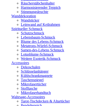
Räucherstäbchenhalter
Harmonisierender Teppich
Stimmungsleuchte
Wanddekoration
Wandsticker
Leinwand auf Keilrahmen
Spiritueller Schmuck
Schutzschmuck
Lebensbaum-Schmuck
Blume des Lebens-Schmuck
Metatrons-Würfel-Schmuck
Samen-des-Lebens Schmuck
Lotusblume-Schmuck
Weitere Esoterik-Schmuck
Accessoires
Dekoschalen
Schlüsselanhänger
Kühlschrankmagnete
Taschenspiegel
Mikrofasertücher
Stofftasche
Mikrofaserhandtuch
Wahrsage-Accessoires
Tarot-Tischdecken & Altartücher
Pendelteppich