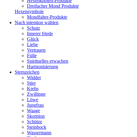
Hexenknoten-Produkte
Dreifacher Mond Produkte
Hexensymbole
Mondfalter-Produkte
Nach intention wählen
Schutz
Innerer friede
Glück
Liebe
Vertrauen
Fülle
Spirituelles erwachen
Harmonisierung
Sternzeichen
Widder
Stier
Krebs
Zwillinge
Löwe
Jungfrau
Waage
Skorpion
Schütze
Steinbock
Wassermann