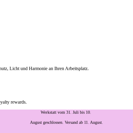
utz, Licht und Harmonie an Ihren Arbeitsplatz.
oyalty rewards.
Werkstatt vom 31. Juli bis 10.
August geschlossen. Versand ab 11. August.