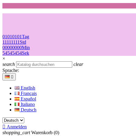
01
01
01
01
Tag
11
11
11
11
Std
00
00
00
00
Min
54
54
54
54
Sek
×
search
clear
Sprache:

English
Français
Español
Italiano
Deutsch

Anmelden
shopping_cart
Warenkorb
(0)