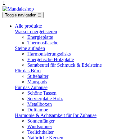

Toggle navigation
☰
Alle produkte
Wasser energetisieren
Energieplatte​
Thermosflasche
Steine aufladen
Harmonisierungsdisks
Energetische Holzplatte
Samtbeutel für Schmuck & Edelsteine
Für das Büro
Stiftehalter
Mauspads
Für das Zuhause
Schöne Tassen
Servierplatte Holz
Metallboxen
Duftlampe
Harmonie & Achtsamkeit für Ihr Zuhause
Sonnenfänger
Windspinner
Teelichthalter
Natürliche Kerzen