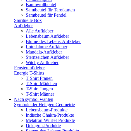
Baumwollbeutel
Samtbeutel für Tarotkarten
Samtbeutel für Pendel
Spirituelle Box
Aufkleber
Alle Aufkleber
Lebensbaum Aufkleber
Blume-des-Lebens-Aufkleber
Lotusblume Aufkleber
Mandala-Aufkleber
Sternzeichen Aufkleber
Witchy Aufkleber
Fensteraufkleber
Energie T-Shirts
T-Shirt Frauen
T-Shirt Mädchen
T-Shirt Jungen
T-Shirt Männer
Nach symbol wählen
Symbole der Heiligen Geometrie
Lebensbaum-Produkte
Indische Chakra-Produkte
Metatron-Würfel-Produkte
Dekagon-Produkte
Samen-des-Lebens-Produkte