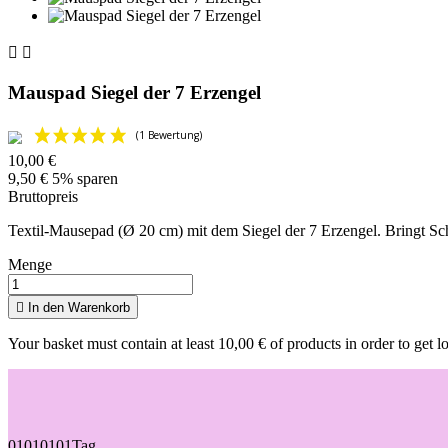


Mauspad Siegel der 7 Erzengel
10,00 €
9,50 €
5% sparen
Bruttopreis
Textil-Mausepad (Ø 20 cm) mit dem Siegel der 7 Erzengel. Bringt Sch
Menge

In den Warenkorb
Your basket must contain at least 10,00 € of products in order to get l
01
01
01
01
Tag