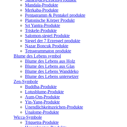
Mandala-Produkte
Merkaba-Produkte
Pentagramm & Pentakel produkte
Platonische Körper Produkt
Sri Yantra-Produkte
Triskele-Produkte
Salomon-siegel Produkte
Siegel der 7 Erzengel produkte
Nazar Boncuk Produkte
Tetragrammaton produkte
Blume des Lebens symbol​
Blume des Lebens aus Holz
Blume des Lebens aus Glas
Blume des Lebens Wanddeko
Blume des Lebens untersetzer
Zen-Symbole
Buddha-Produkte
Lotusblume-Produkte
Aum-Om-Produkte
Yin-Yang-Produkte
Unendlichkeitszeichen-Produkte
Unalome-Produkte
Wicca-Symbole
Triquetra-Produkte