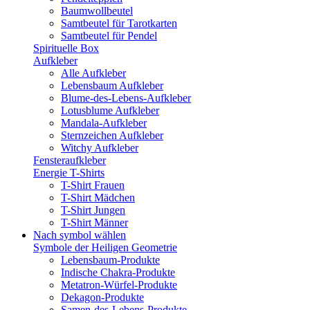
Baumwollbeutel
Samtbeutel für Tarotkarten
Samtbeutel für Pendel
Spirituelle Box
Aufkleber
Alle Aufkleber
Lebensbaum Aufkleber
Blume-des-Lebens-Aufkleber
Lotusblume Aufkleber
Mandala-Aufkleber
Sternzeichen Aufkleber
Witchy Aufkleber
Fensteraufkleber
Energie T-Shirts
T-Shirt Frauen
T-Shirt Mädchen
T-Shirt Jungen
T-Shirt Männer
Nach symbol wählen
Symbole der Heiligen Geometrie
Lebensbaum-Produkte
Indische Chakra-Produkte
Metatron-Würfel-Produkte
Dekagon-Produkte
Samen-des-Lebens-Produkte