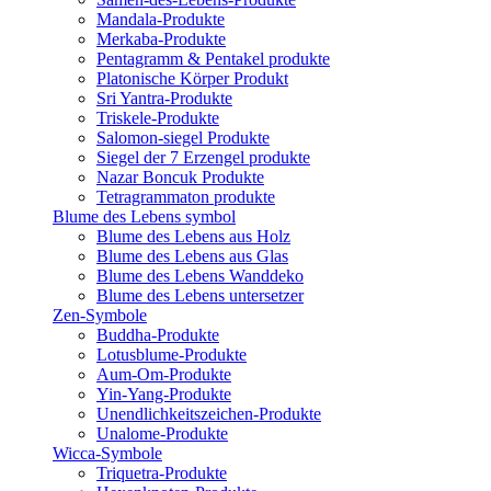
Mandala-Produkte
Merkaba-Produkte
Pentagramm & Pentakel produkte
Platonische Körper Produkt
Sri Yantra-Produkte
Triskele-Produkte
Salomon-siegel Produkte
Siegel der 7 Erzengel produkte
Nazar Boncuk Produkte
Tetragrammaton produkte
Blume des Lebens symbol​
Blume des Lebens aus Holz
Blume des Lebens aus Glas
Blume des Lebens Wanddeko
Blume des Lebens untersetzer
Zen-Symbole
Buddha-Produkte
Lotusblume-Produkte
Aum-Om-Produkte
Yin-Yang-Produkte
Unendlichkeitszeichen-Produkte
Unalome-Produkte
Wicca-Symbole
Triquetra-Produkte