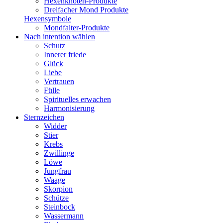
Hexenknoten-Produkte
Dreifacher Mond Produkte
Hexensymbole
Mondfalter-Produkte
Nach intention wählen
Schutz
Innerer friede
Glück
Liebe
Vertrauen
Fülle
Spirituelles erwachen
Harmonisierung
Sternzeichen
Widder
Stier
Krebs
Zwillinge
Löwe
Jungfrau
Waage
Skorpion
Schütze
Steinbock
Wassermann