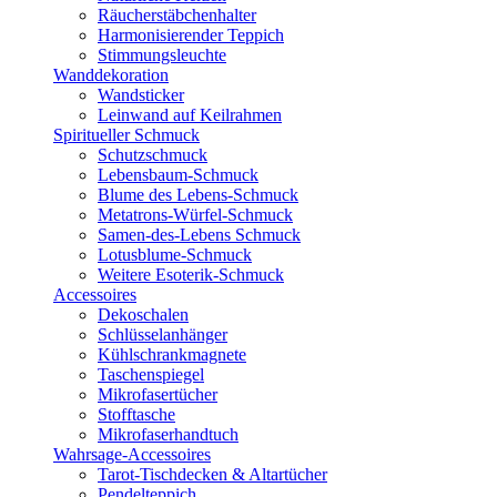
Räucherstäbchenhalter
Harmonisierender Teppich
Stimmungsleuchte
Wanddekoration
Wandsticker
Leinwand auf Keilrahmen
Spiritueller Schmuck
Schutzschmuck
Lebensbaum-Schmuck
Blume des Lebens-Schmuck
Metatrons-Würfel-Schmuck
Samen-des-Lebens Schmuck
Lotusblume-Schmuck
Weitere Esoterik-Schmuck
Accessoires
Dekoschalen
Schlüsselanhänger
Kühlschrankmagnete
Taschenspiegel
Mikrofasertücher
Stofftasche
Mikrofaserhandtuch
Wahrsage-Accessoires
Tarot-Tischdecken & Altartücher
Pendelteppich