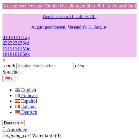
Kostenloser Versand für alle Bestellungen über 39 € in Deutschland
Werkstatt vom 31. Juli bis 10.
August geschlossen. Versand ab 11. August.
01
01
01
01
Tag
23
23
23
23
Std
15
15
15
15
Min
10
10
10
10
Sek
×
search
clear
Sprache:

English
Français
Español
Italiano
Deutsch

Anmelden
shopping_cart
Warenkorb
(0)