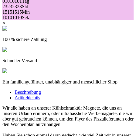
01
01
01
01
Tag
23
23
23
23
Std
15
15
15
15
Min
10
10
10
10
Sek
×
100 % sichere Zahlung
Schneller Versand
Ein familiengeführter, unabhängiger und menschlicher Shop
Beschreibung
Artikeldetails
Wir alle haben an unserer Kühlschranktür Magnete, die uns an
unseren Urlaub erinnern, oder ultrahässliche Werbemagnete, die wir
aber gut gebrauchen können, um den Flyer des Pizzalieferanten oder
den Wochenplan aufzuhängen.
Haben Sie schon einmal daran gedacht, wie viel Zeit wir in unserer