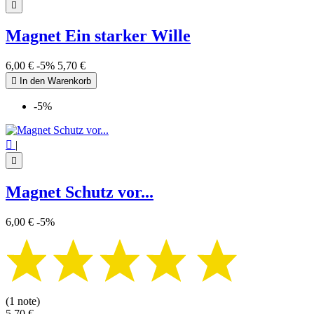

Magnet Ein starker Wille
6,00 €
-5%
5,70 €

In den Warenkorb
-5%

|

Magnet Schutz vor...
6,00 €
-5%
(1 note)
5,70 €