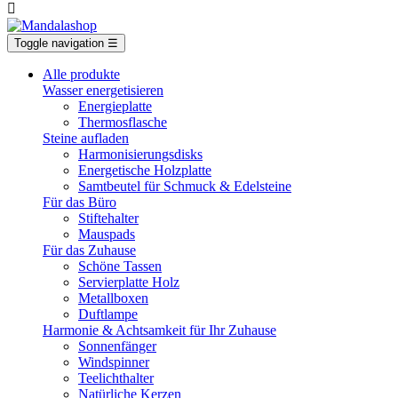

Toggle navigation
☰
Alle produkte
Wasser energetisieren
Energieplatte​
Thermosflasche
Steine aufladen
Harmonisierungsdisks
Energetische Holzplatte
Samtbeutel für Schmuck & Edelsteine
Für das Büro
Stiftehalter
Mauspads
Für das Zuhause
Schöne Tassen
Servierplatte Holz
Metallboxen
Duftlampe
Harmonie & Achtsamkeit für Ihr Zuhause
Sonnenfänger
Windspinner
Teelichthalter
Natürliche Kerzen