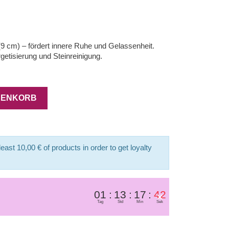
9 cm) – fördert innere Ruhe und Gelassenheit.
getisierung und Steinreinigung.
RENKORB
east 10,00 € of products in order to get loyalty
01
13
17
42
×
Tag
Std
Min
Sek