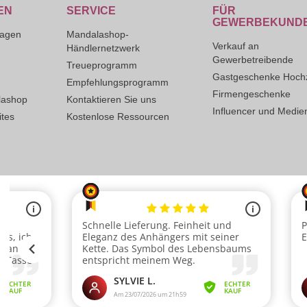
EN
SERVICE
FÜR
GEWERBEKUND
ragen
Mandalashop-
Verkauf an
Händlernetzwerk
Gewerbetreibende
Treueprogramm
Gastgeschenke Hochz
Empfehlungsprogramm
Firmengeschenke
lashop
Kontaktieren Sie uns
Influencer und Medie
tes
Kostenlose Ressourcen