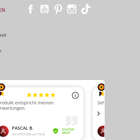
Facebook
YouTube
Pinterest
Instagram
TikTok
EN
eit
n