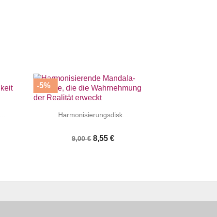
-5%


|
..
Harmonisierungsdisk...
8,55 €
9,00 €