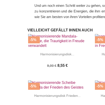
Und um noch einen Schritt weiter zu gehen, s
zu konzentrieren und die Energien, die ihm 
wie Sie am besten von ihren Vorteilen profitie
VIELLEICHT GEFÄLLT IHNEN AUCH
-5%
-5%


|
Harmonisierungsdisk...
Ha
8,55 €
9,00 €
-5%
-5%


|
Harmonisierungsdisk Frieden...
Ha