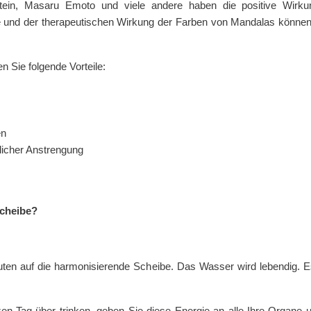
tein, Masaru Emoto und viele andere haben die positive Wirkun
ie und der therapeutischen Wirkung der Farben von Mandalas könne
n Sie folgende Vorteile:
en
licher Anstrengung
Scheibe?
inuten auf die harmonisierende Scheibe. Das Wasser wird lebendig.
 Tag über trinken, geben Sie diese Energie an alle Ihre Organe u