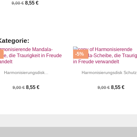
8,55 €
9,00 €
Kategorie:
-5%




|
|
Harmonisierungsdisk...
Harmonisierungsdisk Schutz.
8,55 €
8,55 €
9,00 €
9,00 €