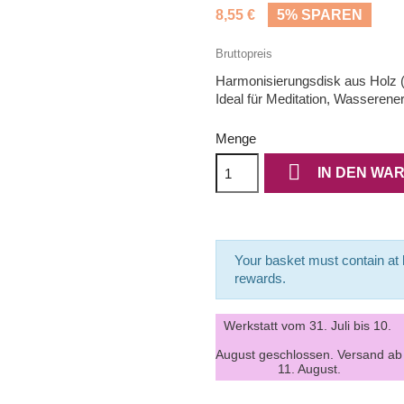
8,55 €
5% SPAREN
Bruttopreis
Harmonisierungsdisk aus Holz (
Ideal für Meditation, Wasserener
Menge

IN DEN WA
Your basket must contain at l
rewards.
Werkstatt vom 31. Juli bis 10.
August geschlossen. Versand ab
11. August.