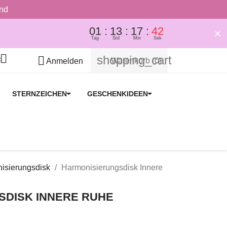
and
01
13
17
42
×
Tag
Std
Min
Sek

shopping_cart

Warenkorb
(0)
Anmelden
STERNZEICHEN
GESCHENKIDEEN
isierungsdisk
Harmonisierungsdisk Innere
SDISK INNERE RUHE