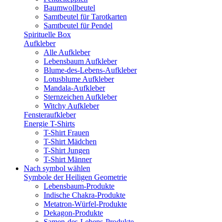
Baumwollbeutel
Samtbeutel für Tarotkarten
Samtbeutel für Pendel
Spirituelle Box
Aufkleber
Alle Aufkleber
Lebensbaum Aufkleber
Blume-des-Lebens-Aufkleber
Lotusblume Aufkleber
Mandala-Aufkleber
Sternzeichen Aufkleber
Witchy Aufkleber
Fensteraufkleber
Energie T-Shirts
T-Shirt Frauen
T-Shirt Mädchen
T-Shirt Jungen
T-Shirt Männer
Nach symbol wählen
Symbole der Heiligen Geometrie
Lebensbaum-Produkte
Indische Chakra-Produkte
Metatron-Würfel-Produkte
Dekagon-Produkte
Samen-des-Lebens-Produkte