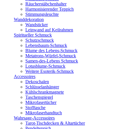
Räucherstäbchenhalter
Harmonisierender Teppich
Stimmungsleuchte
Wanddekoration
Wandsticker
Leinwand auf Keilrahmen
Spiritueller Schmuck
Schutzschmuck
Lebensbaum-Schmuck
Blume des Lebens-Schmuck
Metatrons-Würfel-Schmuck
Samen-des-Lebens Schmuck
Lotusblume-Schmuck
Weitere Esoterik-Schmuck
Accessoires
Dekoschalen
Schlüsselanhänger
Kühlschrankmagnete
Taschenspiegel
Mikrofasertücher
Stofftasche
Mikrofaserhandtuch
Wahrsage-Accessoires
Tarot-Tischdecken & Altartücher
Pendelteppich