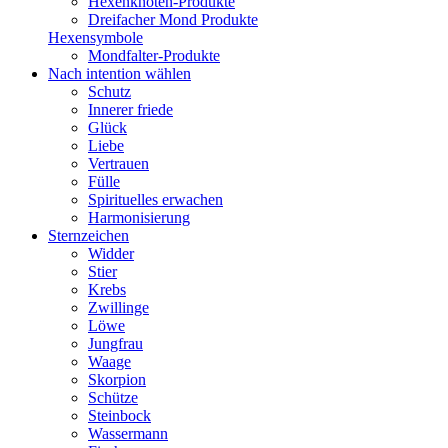
Hexenknoten-Produkte
Dreifacher Mond Produkte
Hexensymbole
Mondfalter-Produkte
Nach intention wählen
Schutz
Innerer friede
Glück
Liebe
Vertrauen
Fülle
Spirituelles erwachen
Harmonisierung
Sternzeichen
Widder
Stier
Krebs
Zwillinge
Löwe
Jungfrau
Waage
Skorpion
Schütze
Steinbock
Wassermann