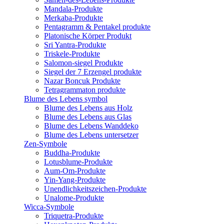
Mandala-Produkte
Merkaba-Produkte
Pentagramm & Pentakel produkte
Platonische Körper Produkt
Sri Yantra-Produkte
Triskele-Produkte
Salomon-siegel Produkte
Siegel der 7 Erzengel produkte
Nazar Boncuk Produkte
Tetragrammaton produkte
Blume des Lebens symbol​
Blume des Lebens aus Holz
Blume des Lebens aus Glas
Blume des Lebens Wanddeko
Blume des Lebens untersetzer
Zen-Symbole
Buddha-Produkte
Lotusblume-Produkte
Aum-Om-Produkte
Yin-Yang-Produkte
Unendlichkeitszeichen-Produkte
Unalome-Produkte
Wicca-Symbole
Triquetra-Produkte