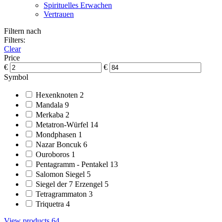
Spirituelles Erwachen
Vertrauen
Filtern nach
Filters:
Clear
Price
€
€
Symbol
Hexenknoten
2
Mandala
9
Merkaba
2
Metatron-Würfel
14
Mondphasen
1
Nazar Boncuk
6
Ouroboros
1
Pentagramm - Pentakel
13
Salomon Siegel
5
Siegel der 7 Erzengel
5
Tetragrammaton
3
Triquetra
4
View products
64