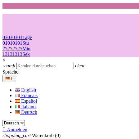
03
03
03
03
Tage
01
01
01
01
Stu
25
25
25
25
Min
13
13
13
13
Sek
×
search
clear
Sprache:

English
Français
Español
Italiano
Deutsch

Anmelden
shopping_cart
Warenkorb
(0)