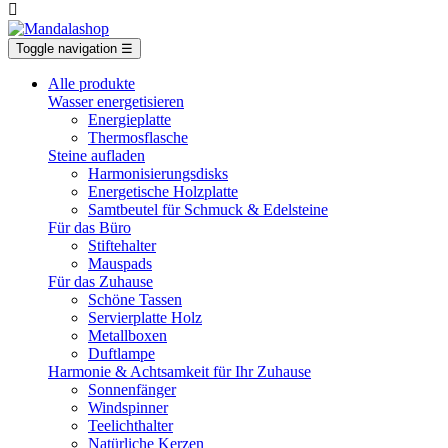

Toggle navigation
☰
Alle produkte
Wasser energetisieren
Energieplatte​
Thermosflasche
Steine aufladen
Harmonisierungsdisks
Energetische Holzplatte
Samtbeutel für Schmuck & Edelsteine
Für das Büro
Stiftehalter
Mauspads
Für das Zuhause
Schöne Tassen
Servierplatte Holz
Metallboxen
Duftlampe
Harmonie & Achtsamkeit für Ihr Zuhause
Sonnenfänger
Windspinner
Teelichthalter
Natürliche Kerzen