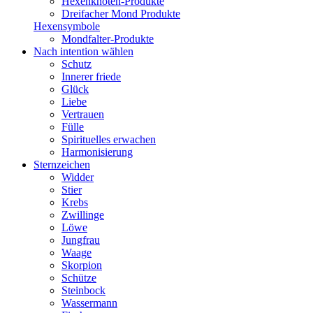
Hexenknoten-Produkte
Dreifacher Mond Produkte
Hexensymbole
Mondfalter-Produkte
Nach intention wählen
Schutz
Innerer friede
Glück
Liebe
Vertrauen
Fülle
Spirituelles erwachen
Harmonisierung
Sternzeichen
Widder
Stier
Krebs
Zwillinge
Löwe
Jungfrau
Waage
Skorpion
Schütze
Steinbock
Wassermann