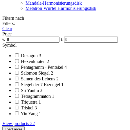
Mandala-Harmonisierungsdisk
Metatron-Würfel Harmonisierungsdisk
Filtern nach
Filters:
Clear
Price
€
€
Symbol
Dekagon
3
Hexenknoten
2
Pentagramm - Pentakel
4
Salomon Siegel
2
Samen des Lebens
2
Siegel der 7 Erzengel
1
Sri Yantra
3
Tetragrammaton
1
Triquetra
1
Triskel
3
Yin Yang
1
View products
22
Load more