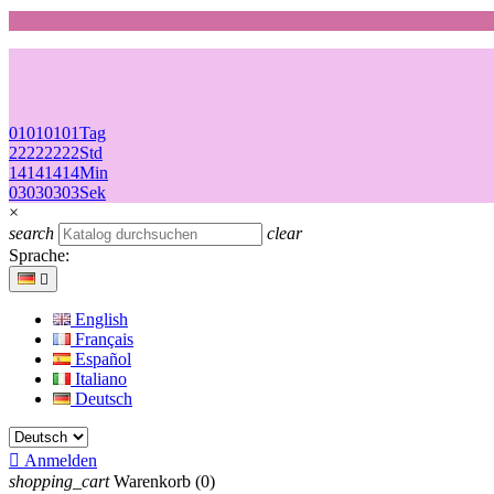
01
01
01
01
Tag
22
22
22
22
Std
14
14
14
14
Min
03
03
03
03
Sek
×
search
clear
Sprache:

English
Français
Español
Italiano
Deutsch

Anmelden
shopping_cart
Warenkorb
(0)