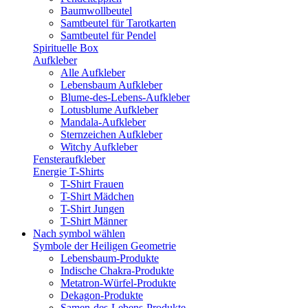
Baumwollbeutel
Samtbeutel für Tarotkarten
Samtbeutel für Pendel
Spirituelle Box
Aufkleber
Alle Aufkleber
Lebensbaum Aufkleber
Blume-des-Lebens-Aufkleber
Lotusblume Aufkleber
Mandala-Aufkleber
Sternzeichen Aufkleber
Witchy Aufkleber
Fensteraufkleber
Energie T-Shirts
T-Shirt Frauen
T-Shirt Mädchen
T-Shirt Jungen
T-Shirt Männer
Nach symbol wählen
Symbole der Heiligen Geometrie
Lebensbaum-Produkte
Indische Chakra-Produkte
Metatron-Würfel-Produkte
Dekagon-Produkte
Samen-des-Lebens-Produkte