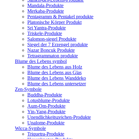
Mandala-Produkte
Merkaba-Produkte
Pentagramm & Pentakel produkte
Platonische Körper Produkt
Sri Yantra-Produkte
Triskele-Produkte
Salomon-siegel Produkte
Siegel der 7 Erzengel produkte
Nazar Boncuk Produkte
Tetragrammaton produkte
Blume des Lebens symbol​
Blume des Lebens aus Holz
Blume des Lebens aus Glas
Blume des Lebens Wanddeko
Blume des Lebens untersetzer
Zen-Symbole
Buddha-Produkte
Lotusblume-Produkte
Aum-Om-Produkte
Yin-Yang-Produkte
Unendlichkeitszeichen-Produkte
Unalome-Produkte
Wicca-Symbole
Triquetra-Produkte