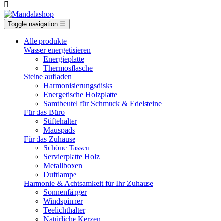

Toggle navigation
☰
Alle produkte
Wasser energetisieren
Energieplatte​
Thermosflasche
Steine aufladen
Harmonisierungsdisks
Energetische Holzplatte
Samtbeutel für Schmuck & Edelsteine
Für das Büro
Stiftehalter
Mauspads
Für das Zuhause
Schöne Tassen
Servierplatte Holz
Metallboxen
Duftlampe
Harmonie & Achtsamkeit für Ihr Zuhause
Sonnenfänger
Windspinner
Teelichthalter
Natürliche Kerzen