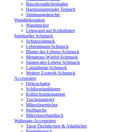
Räucherstäbchenhalter
Harmonisierender Teppich
Stimmungsleuchte
Wanddekoration
Wandsticker
Leinwand auf Keilrahmen
Spiritueller Schmuck
Schutzschmuck
Lebensbaum-Schmuck
Blume des Lebens-Schmuck
Metatrons-Würfel-Schmuck
Samen-des-Lebens Schmuck
Lotusblume-Schmuck
Weitere Esoterik-Schmuck
Accessoires
Dekoschalen
Schlüsselanhänger
Kühlschrankmagnete
Taschenspiegel
Mikrofasertücher
Stofftasche
Mikrofaserhandtuch
Wahrsage-Accessoires
Tarot-Tischdecken & Altartücher
Pendelteppich