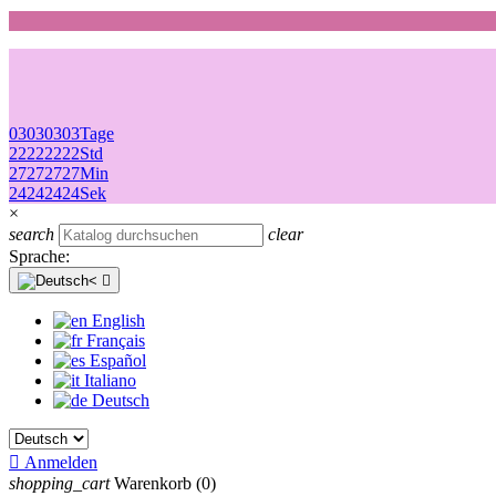
03
03
03
03
Tage
22
22
22
22
Std
27
27
27
27
Min
24
24
24
24
Sek
×
search
clear
Sprache:

English
Français
Español
Italiano
Deutsch

Anmelden
shopping_cart
Warenkorb
(0)