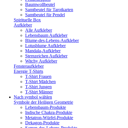
Baumwollbeutel
Samtbeutel für Tarotkarten
Samtbeutel für Pendel
Spirituelle Box
Aufkleber
Alle Aufkleber
Lebensbaum Aufkleber
Blume-des-Lebens-Aufkleber
Lotusblume Aufkleber
Mandala-Aufkleber
Sternzeichen Aufkleber
Witchy Aufkleber
Fensteraufkleber
Energie T-Shirts
T-Shirt Frauen
T-Shirt Mädchen
T-Shirt Jungen
T-Shirt Männer
Nach symbol wählen
Symbole der Heiligen Geometrie
Lebensbaum-Produkte
Indische Chakra-Produkte
Metatron-Würfel-Produkte
Dekagon-Produkte
Samen-des-Lebens-Produkte