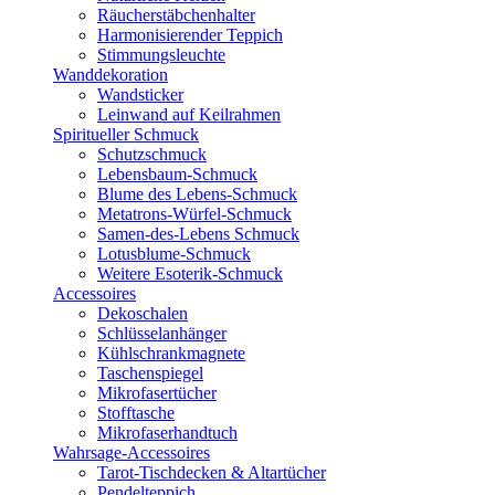
Räucherstäbchenhalter
Harmonisierender Teppich
Stimmungsleuchte
Wanddekoration
Wandsticker
Leinwand auf Keilrahmen
Spiritueller Schmuck
Schutzschmuck
Lebensbaum-Schmuck
Blume des Lebens-Schmuck
Metatrons-Würfel-Schmuck
Samen-des-Lebens Schmuck
Lotusblume-Schmuck
Weitere Esoterik-Schmuck
Accessoires
Dekoschalen
Schlüsselanhänger
Kühlschrankmagnete
Taschenspiegel
Mikrofasertücher
Stofftasche
Mikrofaserhandtuch
Wahrsage-Accessoires
Tarot-Tischdecken & Altartücher
Pendelteppich