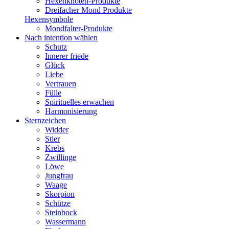
Hexenknoten-Produkte
Dreifacher Mond Produkte
Hexensymbole
Mondfalter-Produkte
Nach intention wählen
Schutz
Innerer friede
Glück
Liebe
Vertrauen
Fülle
Spirituelles erwachen
Harmonisierung
Sternzeichen
Widder
Stier
Krebs
Zwillinge
Löwe
Jungfrau
Waage
Skorpion
Schütze
Steinbock
Wassermann