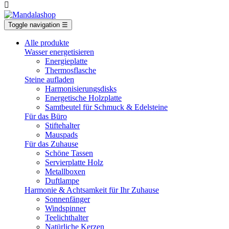

Toggle navigation
☰
Alle produkte
Wasser energetisieren
Energieplatte​
Thermosflasche
Steine aufladen
Harmonisierungsdisks
Energetische Holzplatte
Samtbeutel für Schmuck & Edelsteine
Für das Büro
Stiftehalter
Mauspads
Für das Zuhause
Schöne Tassen
Servierplatte Holz
Metallboxen
Duftlampe
Harmonie & Achtsamkeit für Ihr Zuhause
Sonnenfänger
Windspinner
Teelichthalter
Natürliche Kerzen