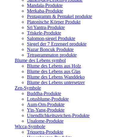
Mandala-Produkte
Merkaba-Produkte
Pentagramm & Pentakel produkte
Platonische Körper Produkt
Sri Yantra-Produkte
Triskele-Produkte
Salomon-siegel Produkte
Siegel der 7 Erzengel produkte
Nazar Boncuk Produkte
Tetragrammaton produkte
Blume des Lebens symbol​
Blume des Lebens aus Holz
Blume des Lebens aus Glas
Blume des Lebens Wanddeko
Blume des Lebens untersetzer
Zen-Symbole
Buddha-Produkte
Lotusblume-Produkte
Aum-Om-Produkte
Yin-Yang-Produkte
Unendlichkeitszeichen-Produkte
Unalome-Produkte
Wicca-Symbole
Triquetra-Produkte