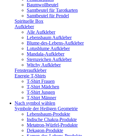
Baumwollbeutel
Samtbeutel für Tarotkarten
Samtbeutel für Pendel
Spirituelle Box
Aufkleber
Alle Aufkleber
Lebensbaum Aufkleber
Blume-des-Lebens-Aufkleber
Lotusblume Aufkleber
Mandala-Aufkleber
Sternzeichen Aufkleber
Witchy Aufkleber
Fensteraufkleber
Energie T-Shirts
T-Shirt Frauen
T-Shirt Mädchen
T-Shirt Jungen
T-Shirt Männer
Nach symbol wählen
Symbole der Heiligen Geometrie
Lebensbaum-Produkte
Indische Chakra-Produkte
Metatron-Würfel-Produkte
Dekagon-Produkte
Samen-des-Lebens-Produkte