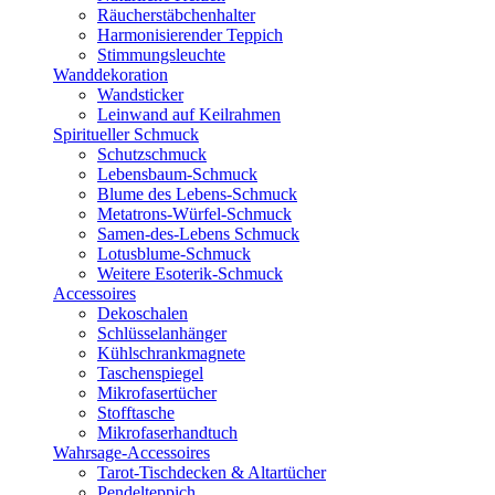
Räucherstäbchenhalter
Harmonisierender Teppich
Stimmungsleuchte
Wanddekoration
Wandsticker
Leinwand auf Keilrahmen
Spiritueller Schmuck
Schutzschmuck
Lebensbaum-Schmuck
Blume des Lebens-Schmuck
Metatrons-Würfel-Schmuck
Samen-des-Lebens Schmuck
Lotusblume-Schmuck
Weitere Esoterik-Schmuck
Accessoires
Dekoschalen
Schlüsselanhänger
Kühlschrankmagnete
Taschenspiegel
Mikrofasertücher
Stofftasche
Mikrofaserhandtuch
Wahrsage-Accessoires
Tarot-Tischdecken & Altartücher
Pendelteppich