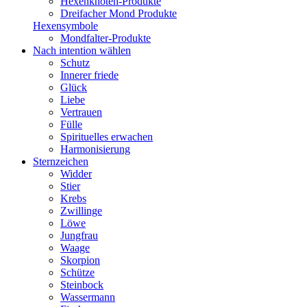
Hexenknoten-Produkte
Dreifacher Mond Produkte
Hexensymbole
Mondfalter-Produkte
Nach intention wählen
Schutz
Innerer friede
Glück
Liebe
Vertrauen
Fülle
Spirituelles erwachen
Harmonisierung
Sternzeichen
Widder
Stier
Krebs
Zwillinge
Löwe
Jungfrau
Waage
Skorpion
Schütze
Steinbock
Wassermann