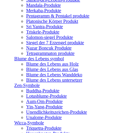
Mandala-Produkte
Merkaba-Produkte
Pentagramm & Pentakel produkte
Platonische Körper Produkt
Sri Yantra-Produkte
Triskele-Produkte
Salomon-siegel Produkte
Siegel der 7 Erzengel produkte
Nazar Boncuk Produkte
Tetragrammaton produkte
Blume des Lebens symbol​
Blume des Lebens aus Holz
Blume des Lebens aus Glas
Blume des Lebens Wanddeko
Blume des Lebens untersetzer
Zen-Symbole
Buddha-Produkte
Lotusblume-Produkte
Aum-Om-Produkte
Yin-Yang-Produkte
Unendlichkeitszeichen-Produkte
Unalome-Produkte
Wicca-Symbole
Triquetra-Produkte