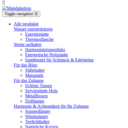

Toggle navigation
☰
Alle produkte
Wasser energetisieren
Energieplatte​
Thermosflasche
Steine aufladen
Harmonisierungsdisks
Energetische Holzplatte
Samtbeutel für Schmuck & Edelsteine
Für das Büro
Stiftehalter
Mauspads
Für das Zuhause
Schöne Tassen
Servierplatte Holz
Metallboxen
Duftlampe
Harmonie & Achtsamkeit für Ihr Zuhause
Sonnenfänger
Windspinner
Teelichthalter
Natürliche Kerzen