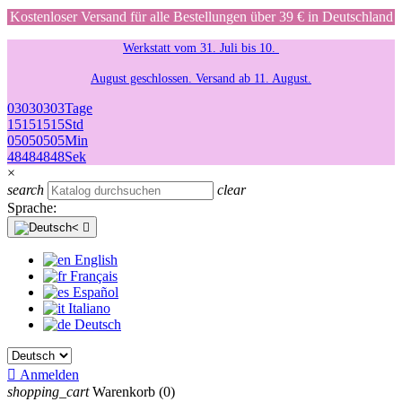
Kostenloser Versand für alle Bestellungen über 39 € in Deutschland
Werkstatt vom 31. Juli bis 10.
August geschlossen. Versand ab 11. August.
03
03
03
03
Tage
15
15
15
15
Std
05
05
05
05
Min
48
48
48
48
Sek
×
search
clear
Sprache:

English
Français
Español
Italiano
Deutsch

Anmelden
shopping_cart
Warenkorb
(0)