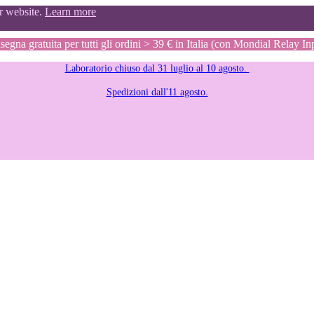
ur website.
Learn more
egna gratuita per tutti gli ordini > 39 € in Italia (con Mondial Relay In
Laboratorio chiuso dal 31 luglio al 10 agosto.
Spedizioni dall'11 agosto.