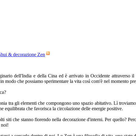
Shui & decorazione Zen
ginario dell'India e della Cina ed è arrivato in Occidente attraverso 
iti in modo che possiamo sperimentare la vita così com'è nel momento pre
ica?
onia tra gli elementi che compongono uno spazio abitativo. Lì troviamo 
ne equilibrata che favorisca la circolazione delle energie positive.
lti siti che stanno fiorendo nella decorazione d'interni. Per quello? Per
 noi!
tarci a cercarlo dentro di noi. Lo Zen è una filosofia di vita, uno stat