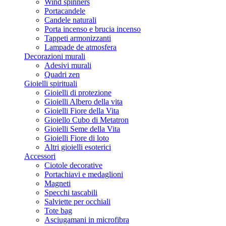
Wind spinners
Portacandele
Candele naturali
Porta incenso e brucia incenso
Tappeti armonizzanti
Lampade de atmosfera
Decorazioni murali
Adesivi murali
Quadri zen
Gioielli spirituali
Gioielli di protezione
Gioielli Albero della vita
Gioielli Fiore della Vita
Gioiello Cubo di Metatron
Gioielli Seme della Vita
Gioielli Fiore di loto
Altri gioielli esoterici
Accessori
Ciotole decorative
Portachiavi e medaglioni
Magneti
Specchi tascabili
Salviette per occhiali
Tote bag
Asciugamani in microfibra