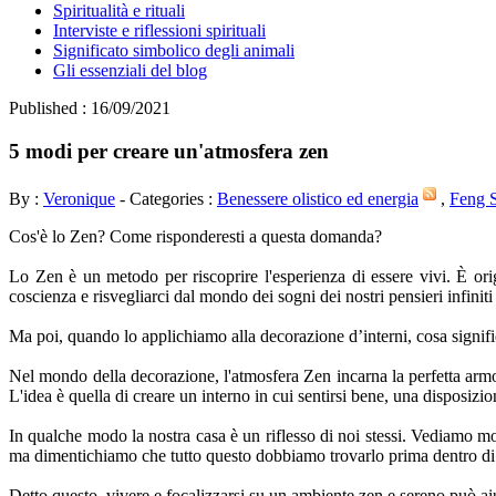
Spiritualità e rituali
Interviste e riflessioni spirituali
Significato simbolico degli animali
Gli essenziali del blog
Published : 16/09/2021
5 modi per creare un'atmosfera zen
By :
Veronique
- Categories :
Benessere olistico ed energia
,
Feng 
Cos'è lo Zen? Come risponderesti a questa domanda?
Lo Zen è un metodo per riscoprire l'esperienza di essere vivi. È ori
coscienza e risvegliarci dal mondo dei sogni dei nostri pensieri infin
Ma poi, quando lo applichiamo alla decorazione d’interni, cosa signif
Nel mondo della decorazione, l'atmosfera Zen incarna la perfetta arm
L'idea è quella di creare un interno in cui sentirsi bene, una disposizio
In qualche modo la nostra casa è un riflesso di noi stessi. Vediamo mo
ma dimentichiamo che tutto questo dobbiamo trovarlo prima dentro di
Detto questo, vivere e focalizzarsi su un ambiente zen e sereno può aiu