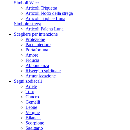
Simboli Wicca
Articoli Triquetra
Articoli Nodo della strega
Articoli Triplice Luna
Simbolo strega
Articoli Falena Luna
Scegliere per intenzione
Protezione
Pace interiore
Portafortuna
Amore
Fiducia
Abbondanza
Risveglio spirituale
Armonizzazione
Segni zodiacali
Ariete
Toro
Cancro
Gemelli
Leone
Vergine
Bilancia
Scorpione
Sagittario