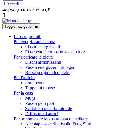

Accedi
shopping_cart
Carrello
(0)

Toggle navigation
☰
I nostri prodotti
Per energizzare l'acqua
Piastre energizzanti
Fiaschette thermos in acciaio inox
Per ricaricare le pietre
Dischi armonizzanti
Vassoi energizzanti di legno
Borse per gioielli e pietre
Per l'ufficio
Portapenne
Tappetini mouse
Per la casa
Mugs
Vassoi per i pasti
Scatole di metallo rotonde
Diffusore di aromi
Per armonizzare la vostra casa e meditare
Acchiappasole di cristallo Feng Shui