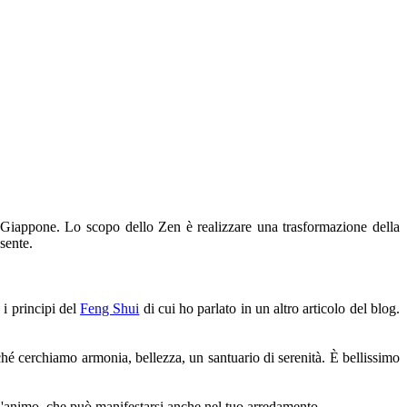
il Giappone. Lo scopo dello Zen è realizzare una trasformazione della
sente.
i principi del
Feng Shui
di cui ho parlato in un altro articolo del blog.
ché cerchiamo armonia, bellezza, un santuario di serenità. È bellissimo
o d'animo, che può manifestarsi anche nel tuo arredamento.