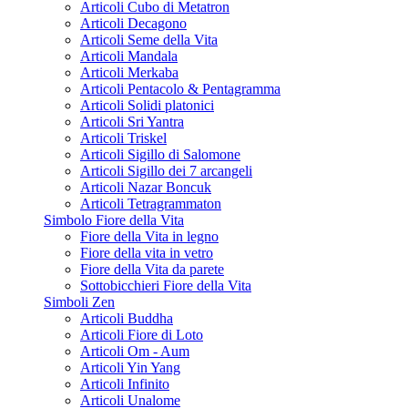
Articoli Cubo di Metatron
Articoli Decagono
Articoli Seme della Vita
Articoli Mandala
Articoli Merkaba
Articoli Pentacolo & Pentagramma
Articoli Solidi platonici
Articoli Sri Yantra
Articoli Triskel
Articoli Sigillo di Salomone
Articoli Sigillo dei 7 arcangeli
Articoli Nazar Boncuk
Articoli Tetragrammaton
Simbolo Fiore della Vita
Fiore della Vita in legno
Fiore della vita in vetro
Fiore della Vita da parete
Sottobicchieri Fiore della Vita
Simboli Zen
Articoli Buddha
Articoli Fiore di Loto
Articoli Om - Aum
Articoli Yin Yang
Articoli Infinito
Articoli Unalome