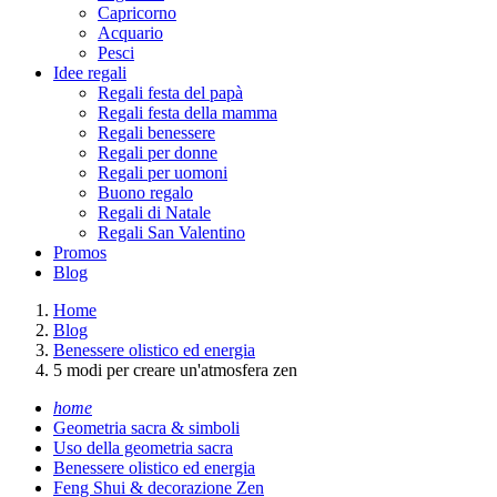
Capricorno
Acquario
Pesci
Idee regali
Regali festa del papà
Regali festa della mamma
Regali benessere
Regali per donne
Regali per uomoni
Buono regalo
Regali di Natale
Regali San Valentino
Promos
Blog
Home
Blog
Benessere olistico ed energia
5 modi per creare un'atmosfera zen
home
Geometria sacra & simboli
Uso della geometria sacra
Benessere olistico ed energia
Feng Shui & decorazione Zen