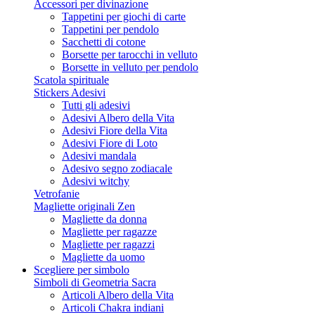
Accessori per divinazione
Tappetini per giochi di carte
Tappetini per pendolo
Sacchetti di cotone
Borsette per tarocchi in velluto
Borsette in velluto per pendolo
Scatola spirituale
Stickers Adesivi
Tutti gli adesivi
Adesivi Albero della Vita
Adesivi Fiore della Vita
Adesivi Fiore di Loto
Adesivi mandala
Adesivo segno zodiacale
Adesivi witchy
Vetrofanie
Magliette originali Zen
Magliette da donna
Magliette per ragazze
Magliette per ragazzi
Magliette da uomo
Scegliere per simbolo
Simboli di Geometria Sacra
Articoli Albero della Vita
Articoli Chakra indiani