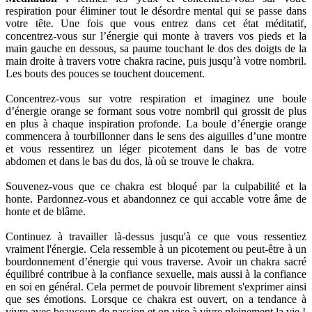
respiration pour éliminer tout le désordre mental qui se passe dans
votre tête. Une fois que vous entrez dans cet état méditatif,
concentrez-vous sur l’énergie qui monte à travers vos pieds et la
main gauche en dessous, sa paume touchant le dos des doigts de la
main droite à travers votre chakra racine, puis jusqu’à votre nombril.
Les bouts des pouces se touchent doucement.
Concentrez-vous sur votre respiration et imaginez une boule
d’énergie orange se formant sous votre nombril qui grossit de plus
en plus à chaque inspiration profonde. La boule d’énergie orange
commencera à tourbillonner dans le sens des aiguilles d’une montre
et vous ressentirez un léger picotement dans le bas de votre
abdomen et dans le bas du dos, là où se trouve le chakra.
Souvenez-vous que ce chakra est bloqué par la culpabilité et la
honte. Pardonnez-vous et abandonnez ce qui accable votre âme de
honte et de blâme.
Continuez à travailler là-dessus jusqu'à ce que vous ressentiez
vraiment l'énergie. Cela ressemble à un picotement ou peut-être à un
bourdonnement d’énergie qui vous traverse. Avoir un chakra sacré
équilibré contribue à la confiance sexuelle, mais aussi à la confiance
en soi en général. Cela permet de pouvoir librement s'exprimer ainsi
que ses émotions. Lorsque ce chakra est ouvert, on a tendance à
vivre avec beaucoup de passion et on vise à vivre pleinement la vie !