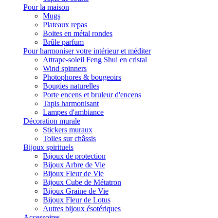
Pour la maison
Mugs
Plateaux repas
Boites en métal rondes
Brûle parfum
Pour harmoniser votre intérieur et méditer
Attrape-soleil Feng Shui en cristal
Wind spinners
Photophores & bougeoirs
Bougies naturelles
Porte encens et bruleur d'encens
Tapis harmonisant
Lampes d'ambiance
Décoration murale
Stickers muraux
Toiles sur châssis
Bijoux spirituels
Bijoux de protection
Bijoux Arbre de Vie
Bijoux Fleur de Vie
Bijoux Cube de Métatron
Bijoux Graine de Vie
Bijoux Fleur de Lotus
Autres bijoux ésotériques
Accessoires