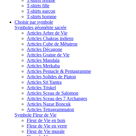
T-shirts femme
T-shirts fille
T-shirts garçon
T-shirts homme
Choisir par symbole
Symboles géométrie sacrée
Articles Arbre de Vie
Articles Chakras indiens
Articles Cube de Métatron
Articles Décagone
Articles Graine de Vie
Articles Mandala
Articles Merkaba
Articles Pentacle & Pentagramme
Articles Solides de Platon
Articles Sri Yantra
Articles Triskel
Articles Sceau de Salomon
Articles Sceau des 7 Archanges
Articles Nazar Boncuk
Articles Tetragrammaton
Symbole Fleur de Vie
Fleur de Vie en bois
Fleur de Vie en verre
Fleur de Vie murale