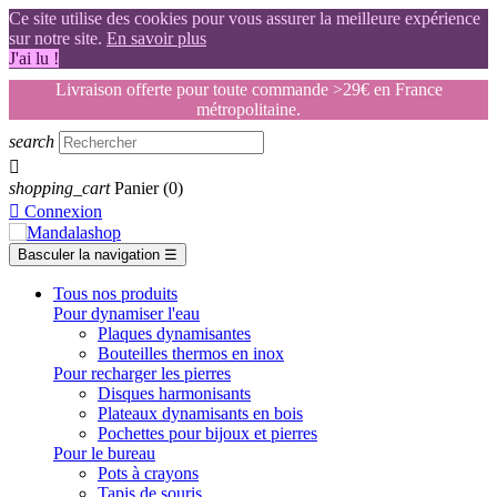
Ce site utilise des cookies pour vous assurer la meilleure expérience
sur notre site.
En savoir plus
J'ai lu !
Livraison offerte pour toute commande >29€ en France
métropolitaine.
search

shopping_cart
Panier
(0)

Connexion
Basculer la navigation
☰
Tous nos produits
Pour dynamiser l'eau
Plaques dynamisantes
Bouteilles thermos en inox
Pour recharger les pierres
Disques harmonisants
Plateaux dynamisants en bois
Pochettes pour bijoux et pierres
Pour le bureau
Pots à crayons
Tapis de souris