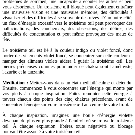
problèmes de sommeil, une incapacité à écouter les autres et peut
vous désorienter. Un troisième œil bloqué peut également entraîner
une mauvaise vision et une mauvaise mémoire, des difficultés à
visualiser et des difficultés à se souvenir des rêves. D’un autre côté,
un flux d’énergie excessif vers le troisième œil peut provoquer des
hallucinations, des cauchemars, des obsessions, des délires, des
difficultés de concentration et peut même provoquer des maux de
tête.
Le troisième œil est lié à la couleur indigo ou violet foncé, donc
porter des vêtements violet foncé, se concentrer sur cette couleur et
manger des aliments violets aidera à guérir le troisième œil. Les
pierres précieuses connues pour aider ce chakra sont l'améthyste,
l'azurite et la tanzanite.
Méditation :
Mettez-vous dans un état méditatif calme et détendu.
Ensuite, commencez à vous concentrer sur l’énergie qui monte par
vos pieds à chaque inspiration. Faites remonter cette énergie à
travers chacun des points des cinq chakras précédents, avant de
concentrer l'énergie sur votre troisième œil au centre de votre front.
À chaque inspiration, imaginez une boule d’énergie violette
devenant de plus en plus grande à l’endroit où se trouve le troisième
œil. À chaque expiration, libérez toute négativité ou blocage
pouvant être associé à votre troisième œil.