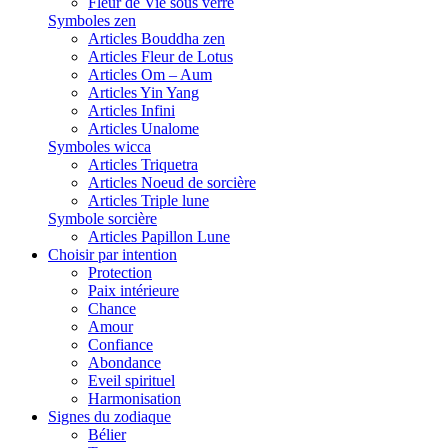
Fleur de Vie sous verre
Symboles zen
Articles Bouddha zen
Articles Fleur de Lotus
Articles Om – Aum
Articles Yin Yang
Articles Infini
Articles Unalome
Symboles wicca
Articles Triquetra
Articles Noeud de sorcière
Articles Triple lune
Symbole sorcière
Articles Papillon Lune
Choisir par intention
Protection
Paix intérieure
Chance
Amour
Confiance
Abondance
Eveil spirituel
Harmonisation
Signes du zodiaque
Bélier