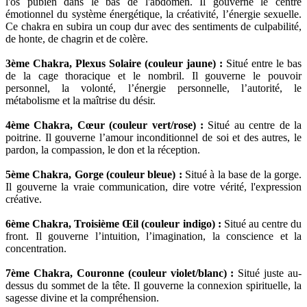
l'os pubien dans le bas de l'abdomen. Il gouverne le centre
émotionnel du système énergétique, la créativité, l’énergie sexuelle.
Ce chakra en subira un coup dur avec des sentiments de culpabilité,
de honte, de chagrin et de colère.
3ème Chakra, Plexus Solaire (couleur jaune) :
Situé entre le bas
de la cage thoracique et le nombril. Il gouverne le pouvoir
personnel, la volonté, l’énergie personnelle, l’autorité, le
métabolisme et la maîtrise du désir.
4ème Chakra, Cœur (couleur vert/rose) :
Situé au centre de la
poitrine. Il gouverne l’amour inconditionnel de soi et des autres, le
pardon, la compassion, le don et la réception.
5ème Chakra, Gorge (couleur bleue) :
Situé à la base de la gorge.
Il gouverne la vraie communication, dire votre vérité, l'expression
créative.
6ème Chakra, Troisième Œil (couleur indigo) :
Situé au centre du
front. Il gouverne l’intuition, l’imagination, la conscience et la
concentration.
7ème Chakra, Couronne (couleur violet/blanc) :
Situé juste au-
dessus du sommet de la tête. Il gouverne la connexion spirituelle, la
sagesse divine et la compréhension.