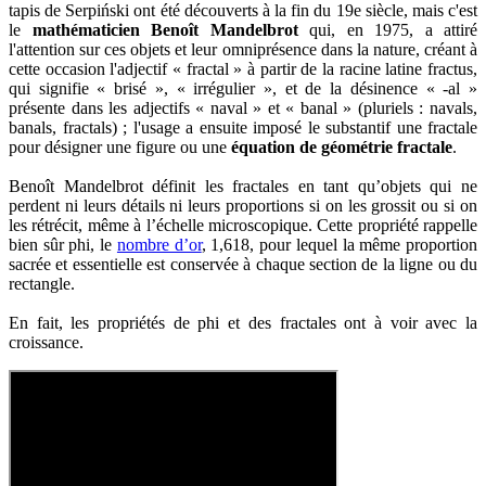
tapis de Serpiński ont été découverts à la fin du 19e siècle, mais c'est
le
mathématicien Benoît Mandelbrot
qui, en 1975, a attiré
l'attention sur ces objets et leur omniprésence dans la nature, créant à
cette occasion l'adjectif « fractal » à partir de la racine latine fractus,
qui signifie « brisé », « irrégulier », et de la désinence « -al »
présente dans les adjectifs « naval » et « banal » (pluriels : navals,
banals, fractals) ; l'usage a ensuite imposé le substantif une fractale
pour désigner une figure ou une
équation de géométrie fractale
.
Benoît Mandelbrot définit les fractales en tant qu’objets qui ne
perdent ni leurs détails ni leurs proportions si on les grossit ou si on
les rétrécit, même à l’échelle microscopique. Cette propriété rappelle
bien sûr phi, le
nombre d’or
, 1,618, pour lequel la même proportion
sacrée et essentielle est conservée à chaque section de la ligne ou du
rectangle.
En fait, les propriétés de phi et des fractales ont à voir avec la
croissance.