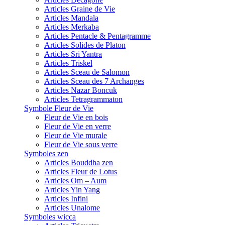
Articles Graine de Vie
Articles Mandala
Articles Merkaba
Articles Pentacle & Pentagramme
Articles Solides de Platon
Articles Sri Yantra
Articles Triskel
Articles Sceau de Salomon
Articles Sceau des 7 Archanges
Articles Nazar Boncuk
Articles Tetragrammaton
Symbole Fleur de Vie
Fleur de Vie en bois
Fleur de Vie en verre
Fleur de Vie murale
Fleur de Vie sous verre
Symboles zen
Articles Bouddha zen
Articles Fleur de Lotus
Articles Om – Aum
Articles Yin Yang
Articles Infini
Articles Unalome
Symboles wicca