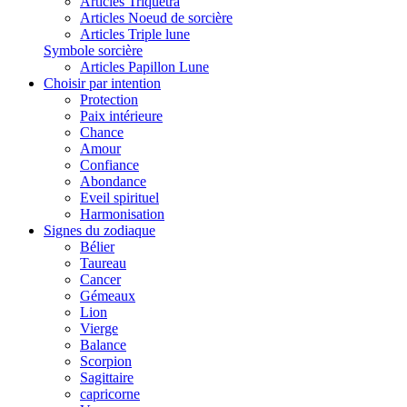
Articles Triquetra
Articles Noeud de sorcière
Articles Triple lune
Symbole sorcière
Articles Papillon Lune
Choisir par intention
Protection
Paix intérieure
Chance
Amour
Confiance
Abondance
Eveil spirituel
Harmonisation
Signes du zodiaque
Bélier
Taureau
Cancer
Gémeaux
Lion
Vierge
Balance
Scorpion
Sagittaire
capricorne