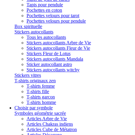
Tapis pour pendule
Pochettes en coton
Pochettes velours pour tarot
Pochettes velours pour pendule
Box spirituelle
Stickers autocollants
Tous les autocollants
Stickers autocollants Arbre de Vie
Stickers autocollants Fleur de Vie
Stickers Fleur de Lotus
Stickers autocollants Mandala
Sticker autocollant astro
Stickers autocollants witchy
Stickers vitres
T-shirts originaux zen
T-shirts femme
T-shirts fille
T-shirts garçon
T-shirts homme
Choisir par symbole
Symboles géométrie sacrée
Articles Arbre de Vie
Articles Chakras indiens
Articles Cube de Métatron
Articles Décagone