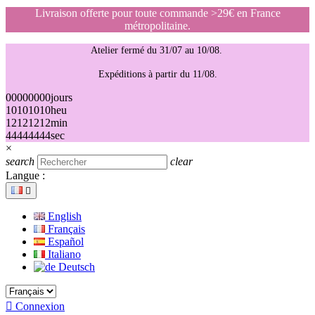
Livraison offerte pour toute commande >29€ en France
métropolitaine.
Atelier fermé du 31/07 au 10/08.
Expéditions à partir du 11/08.
00
00
00
00
jours
10
10
10
10
heu
12
12
12
12
min
44
44
44
44
sec
×
search
clear
Langue :

English
Français
Español
Italiano
Deutsch

Connexion