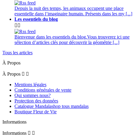
Depuis la nuit des temps, les animaux occupent une place
essentielle dans l’imaginaire humain. Présents dans les my [...]
Les essentiels du blog


Bienvenue dans les essentiels du blog.Vous trouverez ici une
sélection d’articles clés pour découvrir la géométrie [...]
Tous les articles
À Propos
À Propos


Mentions légales
Conditions générales de vente
Qui sommes nous?
Protection des données
Catalogue Mandalashop tous mandalas
Boutique Fleur de Vie
Informations
Informations

