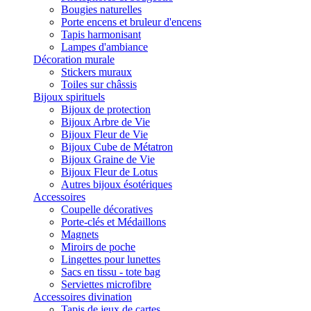
Bougies naturelles
Porte encens et bruleur d'encens
Tapis harmonisant
Lampes d'ambiance
Décoration murale
Stickers muraux
Toiles sur châssis
Bijoux spirituels
Bijoux de protection
Bijoux Arbre de Vie
Bijoux Fleur de Vie
Bijoux Cube de Métatron
Bijoux Graine de Vie
Bijoux Fleur de Lotus
Autres bijoux ésotériques
Accessoires
Coupelle décoratives
Porte-clés et Médaillons
Magnets
Miroirs de poche
Lingettes pour lunettes
Sacs en tissu - tote bag
Serviettes microfibre
Accessoires divination
Tapis de jeux de cartes