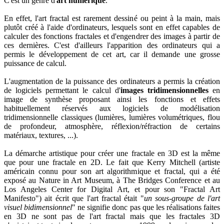
C'est un genre d'
art numérique
.
En effet, l'art fractal est rarement dessiné ou peint à la main, mais
plutôt créé à l'aide d'ordinateurs, lesquels sont en effet capables de
calculer des fonctions fractales et d'engendrer des images à partir de
ces dernières. C'est d'ailleurs l'apparition des ordinateurs qui a
permis le développement de cet art, car il demande une grosse
puissance de calcul.
L'augmentation de la puissance des ordinateurs a permis la création
de logiciels permettant le calcul d'
images tridimensionnelles
en
image de synthèse proposant ainsi les fonctions et effets
habituellement réservés aux logiciels de modélisation
tridimensionnelle classiques (lumières, lumières volumétriques, flou
de profondeur, atmosphère, réflexion/réfraction de certains
matériaux, textures, ...).
La démarche artistique pour créer une fractale en 3D est la même
que pour une fractale en 2D. Le fait que Kerry Mitchell (artiste
américain connu pour son art algorithmique et fractal, qui a été
exposé au Nature in Art Museum, à The Bridges Conference et au
Los Angeles Center for Digital Art, et pour son "Fractal Art
Manifesto") ait écrit que l'art fractal était "
un sous-groupe de l'art
visuel bidimensionnel
" ne signifie donc pas que les réalisations faites
en 3D ne sont pas de l'art fractal mais que les fractales 3D