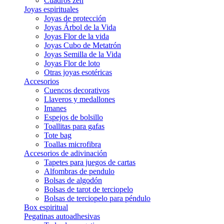
Cuadros zen
Joyas espirituales
Joyas de protección
Joyas Árbol de la Vida
Joyas Flor de la vida
Joyas Cubo de Metatrón
Joyas Semilla de la Vida
Joyas Flor de loto
Otras joyas esotéricas
Accesorios
Cuencos decorativos
Llaveros y medallones
Imanes
Espejos de bolsillo
Toallitas para gafas
Tote bag
Toallas microfibra
Accesorios de adivinación
Tapetes para juegos de cartas
Alfombras de pendulo
Bolsas de algodón
Bolsas de tarot de terciopelo
Bolsas de terciopelo para péndulo
Box espiritual
Pegatinas autoadhesivas