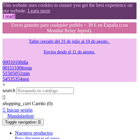
This website uses cookies to ensure you get the best experience on
our website.
Learn more
I read!
Envio gratuito para cualquier pedido > 39 € en España (con
Mondial Relay Inpost).
Taller cerrado del 31 de julio al 10 de agosto.
Envíos desde el 11 de agosto.
00
01
01
00
día
00
11
11
00
horas
51
50
50
51
min
53
52
52
53
seg
×
search

shopping_cart
Carrito
(0)

Iniciar sesión
Toggle navigation
☰
Nuestros productos
Para dinamizar el agua