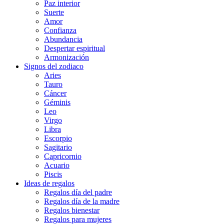
Paz interior
Suerte
Amor
Confianza
Abundancia
Despertar espiritual
Armonización
Signos del zodiaco
Aries
Tauro
Cáncer
Géminis
Leo
Virgo
Libra
Escorpio
Sagitario
Capricornio
Acuario
Piscis
Ideas de regalos
Regalos día del padre
Regalos día de la madre
Regalos bienestar
Regalos para mujeres