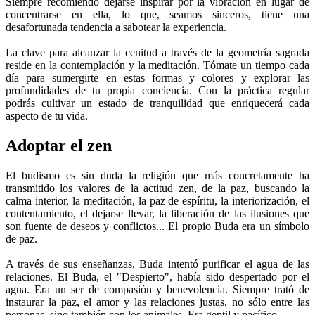
Siempre recomiendo dejarse inspirar por la vibración en lugar de
concentrarse en ella, lo que, seamos sinceros, tiene una
desafortunada tendencia a sabotear la experiencia.
La clave para alcanzar la cenitud a través de la geometría sagrada
reside en la contemplación y la meditación. Tómate un tiempo cada
día para sumergirte en estas formas y colores y explorar las
profundidades de tu propia conciencia. Con la práctica regular
podrás cultivar un estado de tranquilidad que enriquecerá cada
aspecto de tu vida.
Adoptar el zen
El budismo es sin duda la religión que más concretamente ha
transmitido los valores de la actitud zen, de la paz, buscando la
calma interior, la meditación, la paz de espíritu, la interiorización, el
contentamiento, el dejarse llevar, la liberación de las ilusiones que
son fuente de deseos y conflictos... El propio Buda era un símbolo
de paz.
A través de sus enseñanzas, Buda intentó purificar el agua de las
relaciones. El Buda, el "Despierto", había sido despertado por el
agua. Era un ser de compasión y benevolencia. Siempre trató de
instaurar la paz, el amor y las relaciones justas, no sólo entre las
personas, sino también con los animales. Era gentil y pacífico.