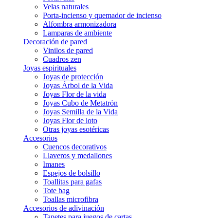
Velas naturales
Porta-incienso y quemador de incienso
Alfombra armonizadora
Lamparas de ambiente
Decoración de pared
Vinilos de pared
Cuadros zen
Joyas espirituales
Joyas de protección
Joyas Árbol de la Vida
Joyas Flor de la vida
Joyas Cubo de Metatrón
Joyas Semilla de la Vida
Joyas Flor de loto
Otras joyas esotéricas
Accesorios
Cuencos decorativos
Llaveros y medallones
Imanes
Espejos de bolsillo
Toallitas para gafas
Tote bag
Toallas microfibra
Accesorios de adivinación
Tapetes para juegos de cartas