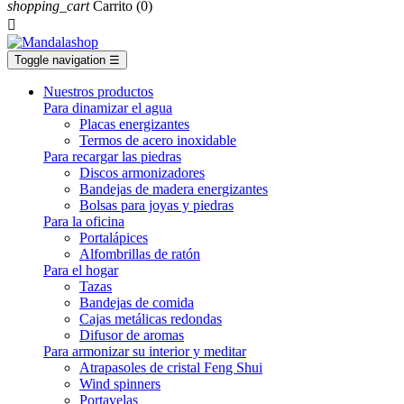
shopping_cart
Carrito
(0)

Toggle navigation
☰
Nuestros productos
Para dinamizar el agua
Placas energizantes
Termos de acero inoxidable
Para recargar las piedras
Discos armonizadores
Bandejas de madera energizantes
Bolsas para joyas y piedras
Para la oficina
Portalápices
Alfombrillas de ratón
Para el hogar
Tazas
Bandejas de comida
Cajas metálicas redondas
Difusor de aromas
Para armonizar su interior y meditar
Atrapasoles de cristal Feng Shui
Wind spinners
Portavelas