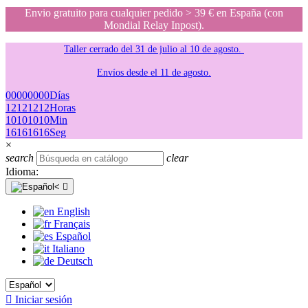
Envio gratuito para cualquier pedido > 39 € en España (con
Mondial Relay Inpost).
Taller cerrado del 31 de julio al 10 de agosto.
Envíos desde el 11 de agosto.
00
00
00
00
Días
12
12
12
12
Horas
10
10
10
10
Min
16
16
16
16
Seg
×
search
clear
Idioma:

English
Français
Español
Italiano
Deutsch

Iniciar sesión