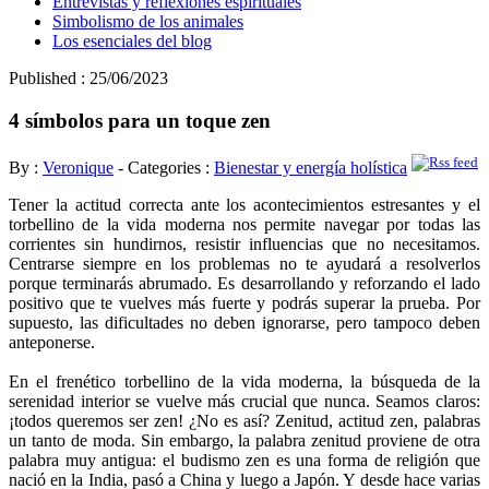
Entrevistas y reflexiones espirituales
Simbolismo de los animales
Los esenciales del blog
Published : 25/06/2023
4 símbolos para un toque zen
By :
Veronique
- Categories :
Bienestar y energía holística
Tener la actitud correcta ante los acontecimientos estresantes y el
torbellino de la vida moderna nos permite navegar por todas las
corrientes sin hundirnos, resistir influencias que no necesitamos.
Centrarse siempre en los problemas no te ayudará a resolverlos
porque terminarás abrumado. Es desarrollando y reforzando el lado
positivo que te vuelves más fuerte y podrás superar la prueba. Por
supuesto, las dificultades no deben ignorarse, pero tampoco deben
anteponerse.
En el frenético torbellino de la vida moderna, la búsqueda de la
serenidad interior se vuelve más crucial que nunca. Seamos claros:
¡todos queremos ser zen! ¿No es así? Zenitud, actitud zen, palabras
un tanto de moda. Sin embargo, la palabra zenitud proviene de otra
palabra muy antigua: el budismo zen es una forma de religión que
nació en la India, pasó a China y luego a Japón. Y desde hace varias