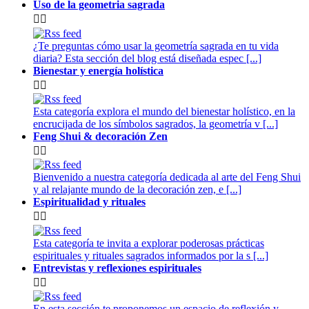
Uso de la geometria sagrada


¿Te preguntas cómo usar la geometría sagrada en tu vida
diaria? Esta sección del blog está diseñada espec [...]
Bienestar y energía holística


Esta categoría explora el mundo del bienestar holístico, en la
encrucijada de los símbolos sagrados, la geometría v [...]
Feng Shui & decoración Zen


Bienvenido a nuestra categoría dedicada al arte del Feng Shui
y al relajante mundo de la decoración zen, e [...]
Espiritualidad y rituales


Esta categoría te invita a explorar poderosas prácticas
espirituales y rituales sagrados informados por la s [...]
Entrevistas y reflexiones espirituales


En esta sección te proponemos un espacio de reflexión y