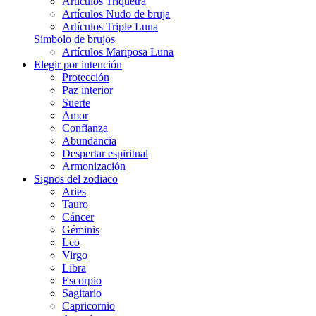
Artículos Triquetra
Artículos Nudo de bruja
Artículos Triple Luna
Simbolo de brujos
Artículos Mariposa Luna
Elegir por intención
Protección
Paz interior
Suerte
Amor
Confianza
Abundancia
Despertar espiritual
Armonización
Signos del zodiaco
Aries
Tauro
Cáncer
Géminis
Leo
Virgo
Libra
Escorpio
Sagitario
Capricornio