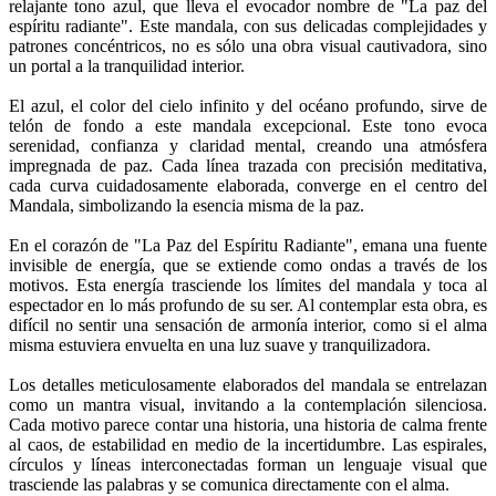
relajante tono azul, que lleva el evocador nombre de "La paz del
espíritu radiante". Este mandala, con sus delicadas complejidades y
patrones concéntricos, no es sólo una obra visual cautivadora, sino
un portal a la tranquilidad interior.
El azul, el color del cielo infinito y del océano profundo, sirve de
telón de fondo a este mandala excepcional. Este tono evoca
serenidad, confianza y claridad mental, creando una atmósfera
impregnada de paz. Cada línea trazada con precisión meditativa,
cada curva cuidadosamente elaborada, converge en el centro del
Mandala, simbolizando la esencia misma de la paz.
En el corazón de "La Paz del Espíritu Radiante", emana una fuente
invisible de energía, que se extiende como ondas a través de los
motivos. Esta energía trasciende los límites del mandala y toca al
espectador en lo más profundo de su ser. Al contemplar esta obra, es
difícil no sentir una sensación de armonía interior, como si el alma
misma estuviera envuelta en una luz suave y tranquilizadora.
Los detalles meticulosamente elaborados del mandala se entrelazan
como un mantra visual, invitando a la contemplación silenciosa.
Cada motivo parece contar una historia, una historia de calma frente
al caos, de estabilidad en medio de la incertidumbre. Las espirales,
círculos y líneas interconectadas forman un lenguaje visual que
trasciende las palabras y se comunica directamente con el alma.