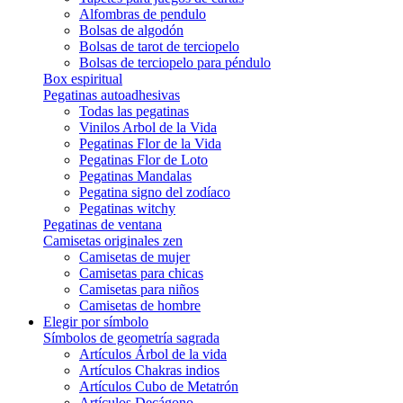
Alfombras de pendulo
Bolsas de algodón
Bolsas de tarot de terciopelo
Bolsas de terciopelo para péndulo
Box espiritual
Pegatinas autoadhesivas
Todas las pegatinas
Vinilos Arbol de la Vida
Pegatinas Flor de la Vida
Pegatinas Flor de Loto
Pegatinas Mandalas
Pegatina signo del zodíaco
Pegatinas witchy
Pegatinas de ventana
Camisetas originales zen
Camisetas de mujer
Camisetas para chicas
Camisetas para niños
Camisetas de hombre
Elegir por símbolo
Símbolos de geometría sagrada
Artículos Árbol de la vida
Artículos Chakras indios
Artículos Cubo de Metatrón
Artículos Decágono