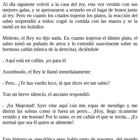
Al día siguiente volvió a la casa del rey, esta vez vestido con sus
mejores galas, y se apresuraron a sentarlo en el lugar de honor junto
al rey. Pero en cuanto los criados trajeron los platos, la reacción del
sabio sorprendió a todos: cogió la comida con las manos y se la
metió en los bolsillos
Molesto, el Rey no dijo nada. En cuanto trajeron el último plato, el
sabio tomó un puñado de arroz y lo extendió suavemente sobre su
hermoso caftán (túnica de la derecha), diciéndole
- Aquí está mi caftán, ¡es para ti!
Asombrado, el Rey le llamó inmediatamente:
- Pero.. ¿Te has vuelto loco, tú que dices ser tan sabio?
Tras un breve silencio, el anciano respondió:
- ¡Su Majestad! Ayer vine aquí con mis ropas de mendigo y me
dieron las sobras como si fuera un perro... ¡Hoy, llego ricamente
vestido y me honran! Por lo tanto, es mi caftán el que se invita... ¡Es
normal que sea él quien se alimente!
Esta historia es anecdótica pero habla tanto de nosotros, del mundo