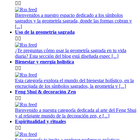


Bienvenidos a nuestro espacio dedicado a los símbolos
sagrados y la geometría sagrada, donde las formas cobran v
[...]
Uso de la geometria sagrada


¿Te preguntas cómo usar la geometría sagrada en tu vida
diaria? Esta sección del blog está diseñada espec [...]
Bienestar y energía holística


Esta categoría explora el mundo del bienestar holístico, en la
encrucijada de los símbolos sagrados, la geometría v [...]
Feng Shui & decoración Zen


Bienvenido a nuestra categoría dedicada al arte del Feng Shui
y al relajante mundo de la decoración zen, e [...]
Espiritualidad y rituales


Esta categoría te invita a explorar poderosas prácticas