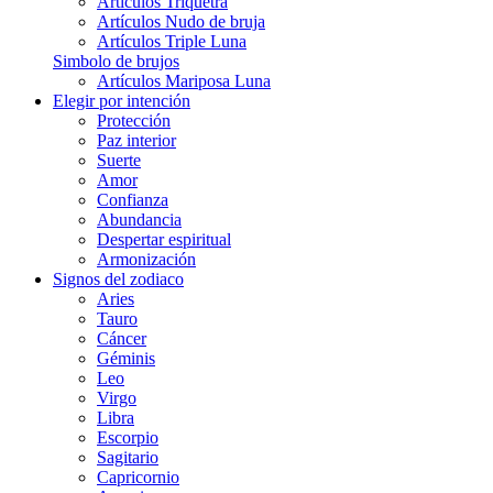
Artículos Triquetra
Artículos Nudo de bruja
Artículos Triple Luna
Simbolo de brujos
Artículos Mariposa Luna
Elegir por intención
Protección
Paz interior
Suerte
Amor
Confianza
Abundancia
Despertar espiritual
Armonización
Signos del zodiaco
Aries
Tauro
Cáncer
Géminis
Leo
Virgo
Libra
Escorpio
Sagitario
Capricornio