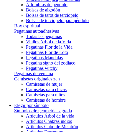
Alfombras de pendulo
Bolsas de algodón
Bolsas de tarot de terciopelo
Bolsas de terciopelo para péndulo
Box espiritual
Pegatinas autoadhesivas
Todas las pegatinas
Vinilos Arbol de la Vida
Pegatinas Flor de la Vida
Pegatinas Flor de Loto
Pegatinas Mandalas
Pegatina signo del zodíaco
Pegatinas witchy
Pegatinas de ventana
Camisetas originales zen
Camisetas de mujer
Camisetas para chicas
Camisetas para niños
Camisetas de hombre
Elegir por símbolo
Símbolos de geometría sagrada
Artículos Árbol de la vida
Artículos Chakras indios
Artículos Cubo de Metatrón
Artículos Decágono