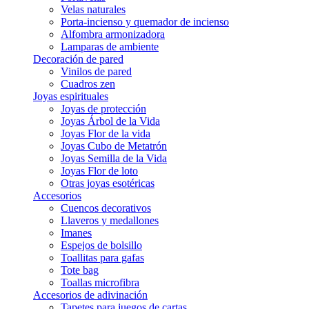
Velas naturales
Porta-incienso y quemador de incienso
Alfombra armonizadora
Lamparas de ambiente
Decoración de pared
Vinilos de pared
Cuadros zen
Joyas espirituales
Joyas de protección
Joyas Árbol de la Vida
Joyas Flor de la vida
Joyas Cubo de Metatrón
Joyas Semilla de la Vida
Joyas Flor de loto
Otras joyas esotéricas
Accesorios
Cuencos decorativos
Llaveros y medallones
Imanes
Espejos de bolsillo
Toallitas para gafas
Tote bag
Toallas microfibra
Accesorios de adivinación
Tapetes para juegos de cartas