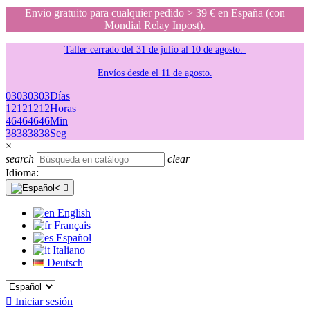
Envio gratuito para cualquier pedido > 39 € en España (con
Mondial Relay Inpost).
Taller cerrado del 31 de julio al 10 de agosto.
Envíos desde el 11 de agosto.
03
03
03
03
Días
12
12
12
12
Horas
46
46
46
46
Min
38
38
38
38
Seg
×
search
clear
Idioma:

English
Français
Español
Italiano
Deutsch

Iniciar sesión