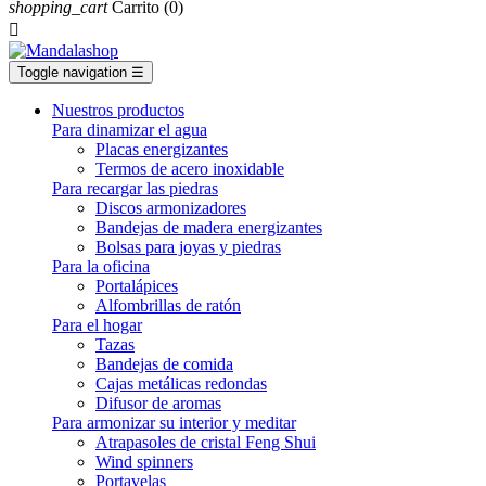
shopping_cart
Carrito
(0)

Toggle navigation
☰
Nuestros productos
Para dinamizar el agua
Placas energizantes
Termos de acero inoxidable
Para recargar las piedras
Discos armonizadores
Bandejas de madera energizantes
Bolsas para joyas y piedras
Para la oficina
Portalápices
Alfombrillas de ratón
Para el hogar
Tazas
Bandejas de comida
Cajas metálicas redondas
Difusor de aromas
Para armonizar su interior y meditar
Atrapasoles de cristal Feng Shui
Wind spinners
Portavelas